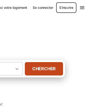
ez votre logement
Se connecter
S'inscrire
CHERCHER
·
·
tagne
Morbihan
Gîtes à Larmor-Baden
x!