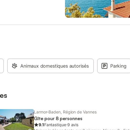
on adaptée aux personnes à
lave-linge - Salon avec canapé, fa
réduite. Les fetes d’étudiants,
TV écran plat - Chambre avec lit
nts de vie de jeune homme /fille
dressing avec un accès direct sur 
fete de ce type sont interdites
- Salle d’eau double vasque avec
te maison Le logement n'est pas
serviettes et grande douche à l’it
ux enfants en bas âge.La
WC suspendu séparé Au 1er étage
 / poêle montrée sur les photos
salle d’eau avec WC suspendu, d
s être utilisée, elle est
meuble simple vasque - 2 chamb
t utilisée pour la décoration.
lit double 160 et dressing - Cha
 non fumeur, ne convient pas
3 lits simple 90 (2 lits superposés 
nnes à mobilité réduite. Charge
rabattable) avec jouets et dress
ules électriques non autorisée
Animaux domestiques autorisés
salle d’eau avec douche, sèche-se
Parking
meuble simple vasque - WC sépa
Extérieur : - Grande terrasse avec
de jardin, barbecue et table à m
personnes - Places de parking sur
es
Larmor-Baden, Région de Vannes
Gîte pour 8 personnes
9.1
Fantastique
⋅
9 avis