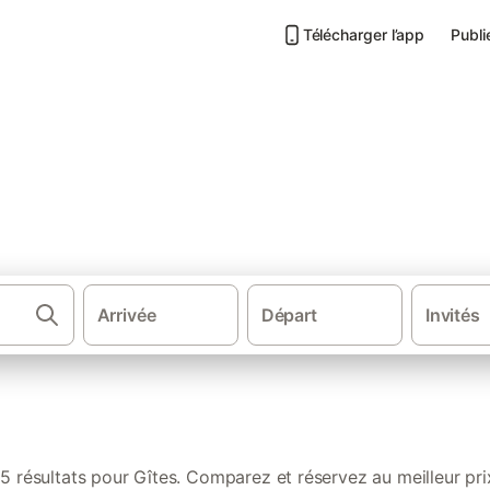
Télécharger l’app
Publi
s de vacances à Larmor-Baden
Arrivée
Départ
Invités
·
·
Gîtes et locations de vacances
France
Bre
5 résultats pour Gîtes. Comparez et réservez au meilleur pri