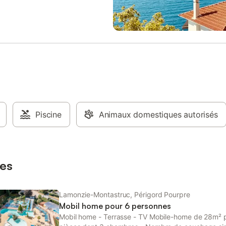
t à régler sur place. Animaux de
sont aussi à votre disposition pou
 1 et 2 non admis. - Animaux:
lézarder au soleil…Une pataugeoi
 chats autorisés - 1 animal
extérieure avec toboggan et jeux
- Prix par animal: 8,00 € par jour -
ravira les plus petits ! Vous ne ri
ons d'arrivée - Heure d'arrivée:
de vous ennuyer dans le campin
 à 19:00 - Heure de départ: De
L’Escapade. Un terrain multisport
0:00 - Pas d'early check-in - -
disposition des petits comme des
e téléphone: 05.53.74.48.50
grands. Passez un après-midi au 
frais supplémentaires - Montant
une activité amusante en famille 
tion: 300,00 € - Montant de la
sortir du camping ! Passez un m
du ménage: 70,00 € - Moyen de
l’aire de jeux ou à l’espace tramp
de la caution: Carte de crédit -
Piscine
Animaux domestiques autorisés
le plaisir de vos enfants…Un terra
éjour non incluse - Taxe de
pétanque permet aussi d’organis
 Éco-participation (à payer sur
tournois entre amis ou campeurs 
 seulement 8 km de Bergerac, le
du camping. Le camping propose
L'Es
club enfants pour les 6-12 ans o
es
multiples activités créatives sont
organisées par les animateu
Lamonzie-Montastruc, Périgord Pourpre
Mobil home pour 6 personnes
Mobil home - Terrasse - TV Mobile-home de 28m² p