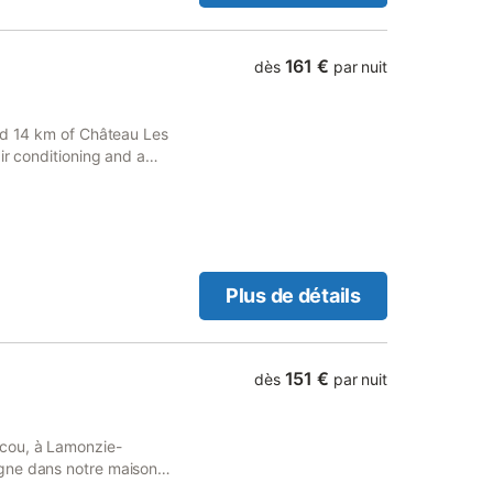
 du vin et du tabac ? C'est
ux vignobles. Nous vous
 des maisons viticoles de
161 €
dès
par nuit
 environs de Lamonzie-
tte partie de la France est
mbreux villages ont
and 14 km of Château Les
reuses grottes
ir conditioning and a
-de-Tayac-Sireuil et Le
 de 0h00 à 0h00 Divers
éjour Serviettes
Plus de détails
151 €
dès
par nuit
acou, à Lamonzie-
gne dans notre maison
: - 3 chambres - 2 salles