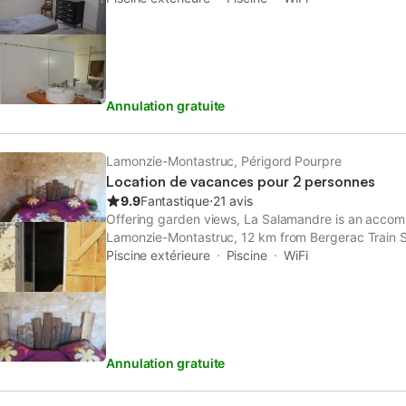
d'eau avec grandes douches à l'italienne - cuisine é
vaisselle, lave linge) - grande salle commune - 2 
- terrain de pétanque à l'arrière de la maison - pl
également de 2 garages. La piscine est située au do
150 m de la location. Elle vous est accessible avec
Annulation gratuite
ensemble. Endroit très calme, la maison est adaptée
Lamonzie-Montastruc, Périgord Pourpre
Location de vacances pour 2 personnes
9.9
Fantastique
⋅
21 avis
Offering garden views, La Salamandre is an accom
Lamonzie-Montastruc, 12 km from Bergerac Train S
Château Les Merles Golf Course. This property offer
Piscine extérieure
Piscine
WiFi
private parking and free WiFi.
Annulation gratuite