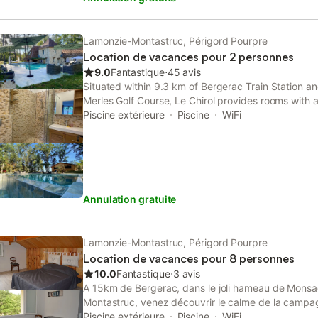
château de Mouney Sully du XIVe siècle ou le musée
possible ici. Autour de Bergerac, il y a de nombre
recommandons vivement une dégustation dans l'une
Lamonzie-Montastruc, Périgord Pourpre
la région. Visitez également l'un des châteaux des
Location de vacances pour 2 personnes
Montastruc, comme près de La Gaubertie (3 km). Ce
9.0
Fantastique
⋅
45 avis
idéale pour faire un "voyage dans le temps". De no
Situated within 9.3 km of Bergerac Train Station 
conservé leur caractère médiéval et il y a de nomb
Merles Golf Course, Le Chirol provides rooms with a
préhistoriques à visiter, comme près de Les Eyzies
private bathroom in Lamonzie-Montastruc.
Piscine extérieure
Piscine
WiFi
Bugue. La piscine est ouverte de 9h00 à 18h30 et
Linge de lit : Location possible, 6 € par personne/s
Annulation gratuite
Lamonzie-Montastruc, Périgord Pourpre
Location de vacances pour 8 personnes
10.0
Fantastique
⋅
3 avis
A 15km de Bergerac, dans le joli hameau de Mons
Montastruc, venez découvrir le calme de la campa
individuelle, totalement neuve. Elle se compose de 
Piscine extérieure
Piscine
WiFi