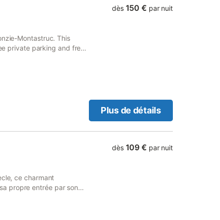
150 €
dès
par nuit
onzie-Montastruc. This
ree private parking and free
na, hot tub, hammam and
Plus de détails
109 €
dès
par nuit
ècle, ce charmant
a propre entrée par son
qui fournissent un parking
 la cuisine est bien équipée
t un micro-ondes. La