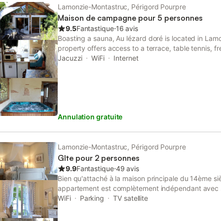
Lamonzie-Montastruc, Périgord Pourpre
Maison de campagne pour 5 personnes
9.5
Fantastique
⋅
16 avis
Boasting a sauna, Au lézard doré is located in Lam
property offers access to a terrace, table tennis, f
WiFi. The spa and wellness centre includes a sau
Jacuzzi
WiFi
Internet
beauty services.
Annulation gratuite
Lamonzie-Montastruc, Périgord Pourpre
Gîte pour 2 personnes
9.9
Fantastique
⋅
49 avis
Bien qu'attaché à la maison principale du 14ème si
appartement est complètement indépendant avec s
propre jardin, à l'intérieur de portes verrouillables 
WiFi
Parking
TV satellite
sécurisé. Pour ceux qui aiment cuisiner, c'est idéal,
avec un grand réfrigérateur, une cuisinière à gaz e