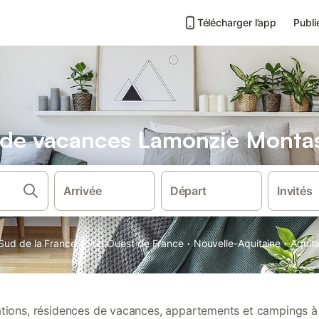
Télécharger l’app
Publi
s de vacances Lamonzie Monta
Arrivée
Départ
Invités
·
·
·
Sud de la France
Sud Ouest de France
Nouvelle-Aquitaine
Aquit
cations, résidences de vacances, appartements et campings 