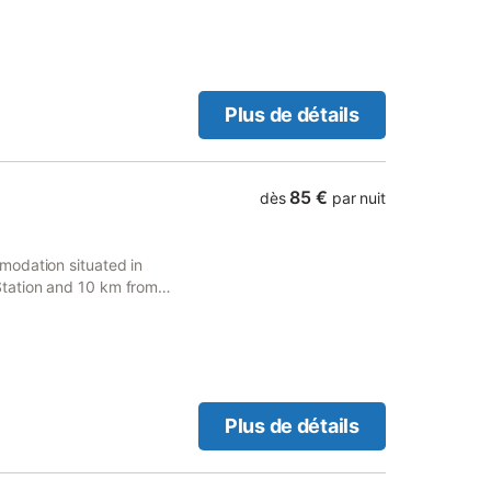
quipée (tout confort : lave
terrasses dont une ombragée
ancha Vous disposerez
micile des propriétaires à
 des horaires à déterminer
Plus de détails
 pour les familles.
85 €
dès
par nuit
modation situated in
tation and 10 km from
s access to a terrace, free
Plus de détails