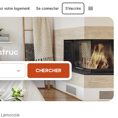
ez votre logement
Se connecter
S'inscrire
struc
CHERCHER
·
·
aine
Dordogne
à Lamonzie