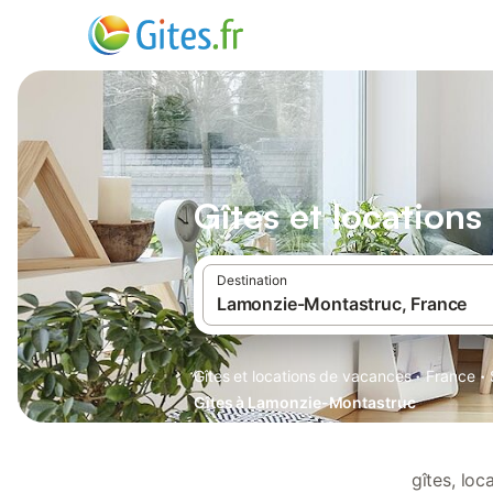
Gîtes et location
Destination
·
·
Gîtes et locations de vacances
France
Gîtes à Lamonzie-Montastruc
gîtes, lo