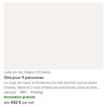
Lailly-en-Val, Région d'Orléans
Gîte pour 9 personnes
Le coup de cœur et l’évidence ont été plus fort que la raison.
Charles, Marie et 3 trois enfants se sont lancés corps et âme
dans la folle aventure de rénover un corps de ferme, datant du
Jacuzzi
WiFi
Parking
16e siècle pour sa partie la plus ancienne. Assise au milieu de 10
Annulation gratuite
ha de prairie et de zone humide, elle est propice à la
432 €
dès
par nuit
biodiversité. Idéale pour venir se mettre au vert et passer un