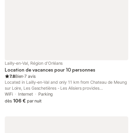
Lailly-en-Val, Région d'Orléans
Location de vacances pour 10 personnes
7.8
Bien
⋅
7 avis
Located in Lailly-en-Val and only 11 km from Chateau de Meung
sur Loire, Les Gaschetières - Les Alisiers provides
accommodation with inner courtyard views, free WiFi and free
WiFi
Internet
Parking
private parking.
106 €
dès
par nuit