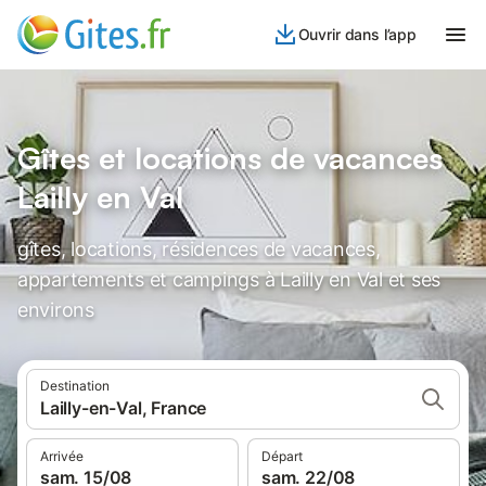
Ouvrir dans l’app
Gîtes et locations de vacances
Lailly en Val
gîtes, locations, résidences de vacances,
appartements et campings à Lailly en Val et ses
environs
Destination
Lailly-en-Val, France
Arrivée
Départ
sam. 15/08
sam. 22/08