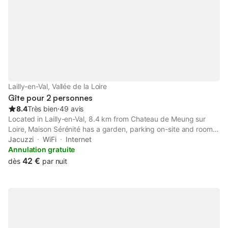
Lailly-en-Val, Vallée de la Loire
Gîte pour 2 personnes
8.4
Très bien
⋅
49 avis
Located in Lailly-en-Val, 8.4 km from Chateau de Meung sur
Loire, Maison Sérénité has a garden, parking on-site and rooms
with free WiFi access. It is situated 22 km from Chateau de
Jacuzzi
WiFi
Internet
Talcy and provides a shared kitchen.
Annulation gratuite
42 €
dès
par nuit