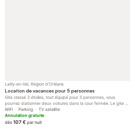
Lailly-en-Val, Région d'Orléans
Location de vacances pour 5 personnes
Gite classé 3 étoiles, tout équipé pour 5 personnes, vous
pourrez stationner deux voitures dans la cour fermée. Le gite se
situe à mi-chemin entre Blois et Orléans, à proximité de la Loire
WiFi
Parking
TV satellite
et de la cité médiévale de Beaugency, le château de Chambord
Annulation gratuite
est à 20mn en voiture et le zoo de Beauval à 1h.
107 €
dès
par nuit