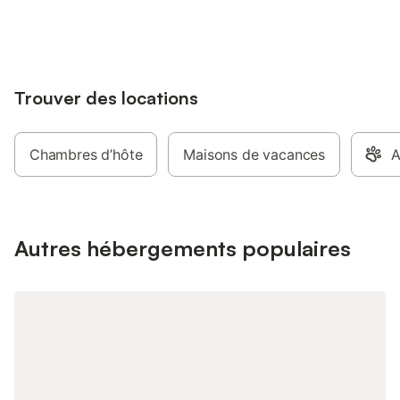
jusqu'à 10% sur nos logements.
Trouver des locations
Chambres d’hôte
Maisons de vacances
A
Autres hébergements populaires