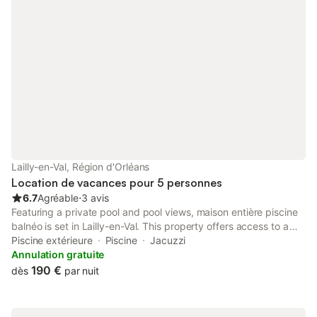
Lailly-en-Val, Région d'Orléans
Location de vacances pour 5 personnes
6.7
Agréable
⋅
3 avis
Featuring a private pool and pool views, maison entière piscine
balnéo is set in Lailly-en-Val. This property offers access to a
terrace, free private parking and free WiFi.
Piscine extérieure
Piscine
Jacuzzi
Annulation gratuite
190 €
dès
par nuit