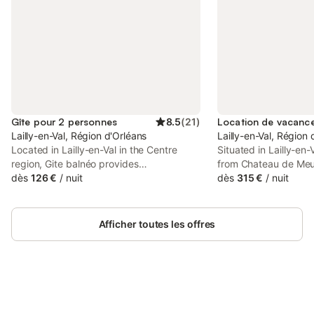
Gîte pour 2 personnes
8.5
(
21
)
Lailly-en-Val, Région d'Orléans
Lailly-en-Val, Région 
Located in Lailly-en-Val in the Centre
Situated in Lailly-en
region, Gite balnéo provides
from Chateau de Meun
accommodation with free WiFi and free
dès
126 €
/
nuit
Gaschetières - Le Pav
dès
315 €
/
nuit
private parking, as well as access to a
accommodation with 
hot tub.
views, free WiFi and 
Afficher toutes les offres
Connectez-vous et économisez
Se connecter