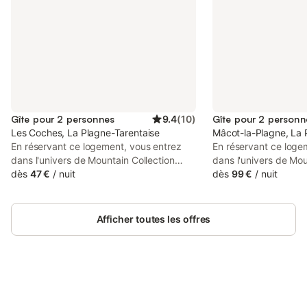
Gîte pour 2 personnes
9.4
(
10
)
Gîte pour 2 personn
Les Coches, La Plagne-Tarentaise
Mâcot-la-Plagne, La 
En réservant ce logement, vous entrez
En réservant ce loge
dans l'univers de Mountain Collection
dans l'univers de Mou
Immobilier, 1er réseau d'agences
dès
47 €
/
nuit
Immobilier, 1er rése
dès
99 €
/
nuit
immobilières des Alpes. Vivez une
immobilières des Alp
expérience unique dans un de nos
expérience unique d
chalets ou appartements au sein des plus
chalets ou apparteme
Afficher toutes les offres
grands domaines skiables français.
grands domaines skia
Studio de 21m² pour 2 personnes, rénové
Studio au pied des p
en 2018 Il est situé au 2ème étage,
personnes. Il est situ
exposition nord et vue sur le Mont Blanc
de-chaussée sans ba
avec un balcon Séjour : 1 lit banquette 1
pistes. Séjour : 1 can
personne + 1 lit gigogne 1 personne, 1
Connectez-vous et économisez
1 téléviseur écran pla
Se connecter