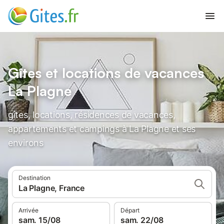
Gîtes et locations de vacances
La Plagne
gîtes, locations, résidences de vacances,
appartements et campings à La Plagne et ses
environs
Destination
La Plagne, France
Arrivée
Départ
sam. 15/08
sam. 22/08