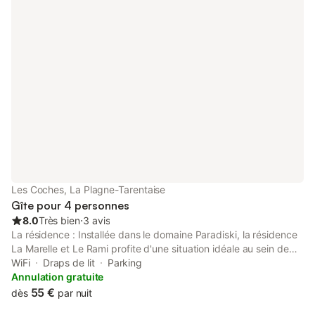
Les Coches, La Plagne-Tarentaise
Gîte pour 4 personnes
8.0
Très bien
⋅
3 avis
La résidence : Installée dans le domaine Paradiski, la résidence
La Marelle et Le Rami profite d'une situation idéale au sein de
Montchavin-Les Coches. Le bâtiment Rami se situe au pied des
WiFi
Draps de lit
Parking
pistes tandis que La Marelle se situe en lisière de forêt à 30m
Annulation gratuite
des pistes. Cette résidence offre un accès aux commerces
55 €
dès
par nuit
situés à seulement 500 mètres. La piscine extérieure de la