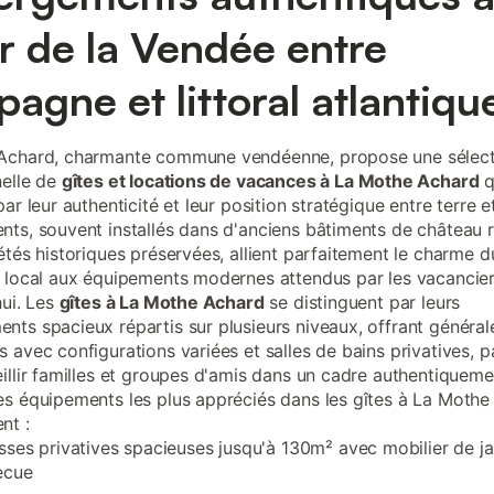
 de la Vendée entre
agne et littoral atlantiqu
Achard, charmante commune vendéenne, propose une sélect
elle de
gîtes et locations de vacances à La Mothe Achard
q
ar leur authenticité et leur position stratégique entre terre 
ts, souvent installés dans d'anciens bâtiments de château 
étés historiques préservées, allient parfaitement le charme d
 local aux équipements modernes attendus par les vacancie
hui. Les
gîtes à La Mothe Achard
se distinguent par leurs
ts spacieux répartis sur plusieurs niveaux, offrant généra
 avec configurations variées et salles de bains privatives, p
illir familles et groupes d'amis dans un cadre authentiqueme
s équipements les plus appréciés dans les gîtes à La Mothe
nt :
sses privatives spacieuses jusqu'à 130m² avec mobilier de ja
ecue