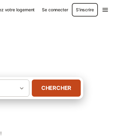
ez votre logement
Se connecter
S'inscrire
ard
CHERCHER
·
·
Loire
Vendée
Gîtes à La Mothe-Achard
!