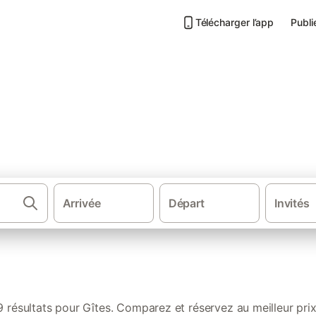
Télécharger l’app
Publi
s de vacances à La Mothe-Ach
Arrivée
Départ
Invités
·
·
Gîtes et locations de vacances
France
Pays de la 
9 résultats pour Gîtes. Comparez et réservez au meilleur prix