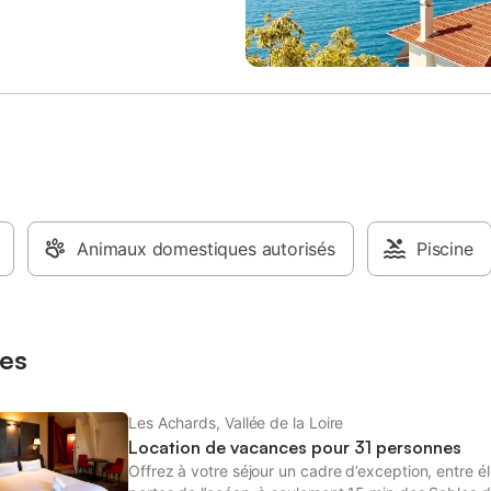
on pour vous rafraîchir. `
équipements mentionnés spécifi
 la région : La région des Pays
dans cette annonce sont présent
re offre de multiples possibilités
équipement non indiqué n'est pa
ertes et d'excursions. Profitez
considéré comme présent. Sauf i
ysages diversifiés, de ses parcs
de borne de charge électrique p
ions ou encore du célèbre Puy du
dans le logement, la recharge de
otre hébergement : Séjournez
véhicules électriques est interdite
ungalow mi-bois, mi-toile pour
Camping Le Pavillon : Le campin
able immersion dans la nature.
Camping Le Pavillon, classé 3 éto
oserez d'une terrasse en bois
situe à La Mothe-Achard en régi
iter de l'extérieur, ainsi que d'une
De-La-Loire. Situé a la campagne
tchenette à l'intérieur avec un
Animaux domestiques autorisés
camping Camping Le Pavillon vo
Piscine
 et 2 feux gaz. Les sanitaires sont
réserve d'agréables vacances gr
tes à pied. Faites comme chez
prestations de qualité : animation
s ce logement comprenant 2
enfant, piscine, etc. Point de dép
et un coin cuisine sans évier.
pour découvrir la région Pays-De
es
rrez savourer v
Loire, vous serez charmé par la 
Les Achards, Vallée de la Loire
Location de vacances pour 31 personnes
Offrez à votre séjour un cadre d’exception, entre é