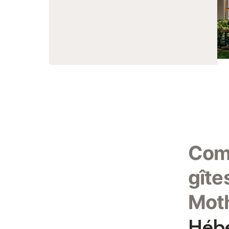
Comm
gîte
Mot
Hébe