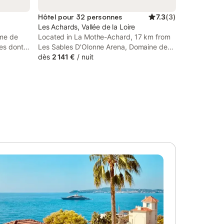
Hôtel pour 32 personnes
7.3
(
3
)
Les Achards, Vallée de la Loire
ome de
Located in La Mothe-Achard, 17 km from
es dont 2
Les Sables D'Olonne Arena, Domaine de
ne : -
Brandois provides accommodation with a
dès
2 141 €
/
nuit
 de
seasonal outdoor swimming pool, free
e
private parking, a garden and a shared
 : -
lounge.
aux
maux
nimal : 7
on du
hotos non
ffusé par
ntraire,
e, draps,
ses dans
aux de
annonce),
euls les