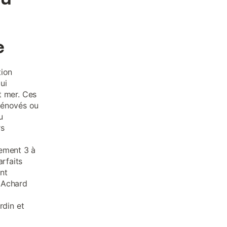
e
ion
ui
et mer. Ces
rénovés ou
u
rs
lement 3 à
arfaits
nt
 Achard
rdin et