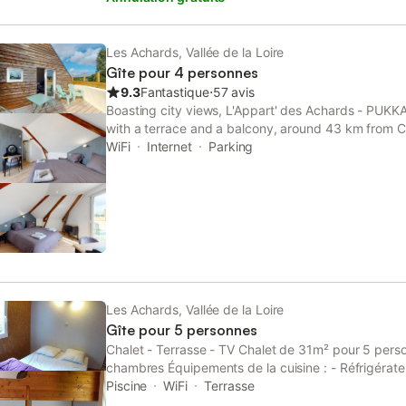
Les Achards, Vallée de la Loire
Gîte pour 4 personnes
9.3
Fantastique
⋅
57 avis
Boasting city views, L'Appart' des Achards - PUK
with a terrace and a balcony, around 43 km from C
Monts. Both free WiFi and parking on-site are acce
WiFi
Internet
Parking
of charge.
Les Achards, Vallée de la Loire
Gîte pour 5 personnes
Chalet - Terrasse - TV Chalet de 31m² pour 5 perso
chambres Équipements de la cuisine : - Réfrigérate
cuisson - Micro-ondes - Cafetière électrique Équipe
Piscine
WiFi
Terrasse
de jardin Animaux : - Animaux acceptés : chien - 