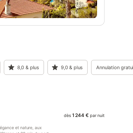
quement
s. Un
s
ndication
résente
s
.
g
iles, se
on Pays-
, le
us
8,0
& plus
9,0
& plus
Annulation gratu
âce à des
s, club
art idéal
-La-
beauté d
1 244 €
dès
par nuit
légance et nature, aux