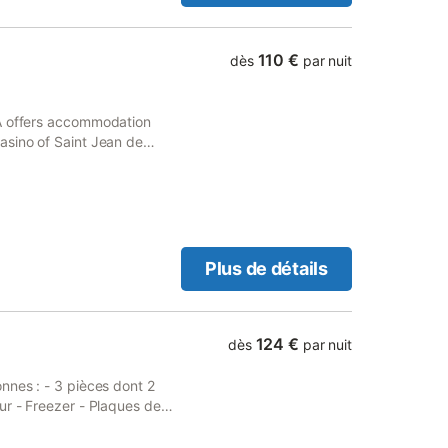
110 €
dès
par nuit
KA offers accommodation
asino of Saint Jean de
ssible at the apartment free
Plus de détails
124 €
dès
par nuit
nnes : - 3 pièces dont 2
ur - Freezer - Plaques de
ments exterieurs : - Salon
Nombre d'animaux accepté :