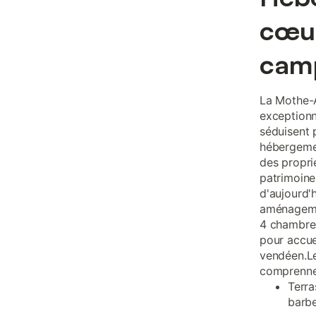
cœur
camp
La Mothe-
exceptionn
séduisent p
hébergemen
des propri
patrimoine
d'aujourd'
aménagemen
4 chambres
pour accue
vendéen.Le
comprenne
Terra
barb