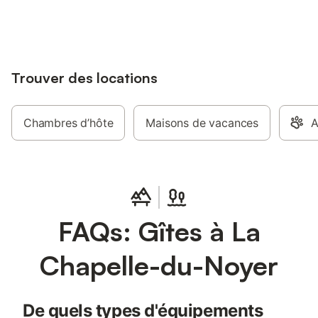
dans son entourage campagnard est
jusqu'à 10% sur nos logements.
situé près de Chateaudun à 140 km au
sud de Paris entre Chartres et Vendôme.
Trouver des locations
Chambres d’hôte
Maisons de vacances
A
FAQs: Gîtes à La
Chapelle-du-Noyer
De quels types d'équipements