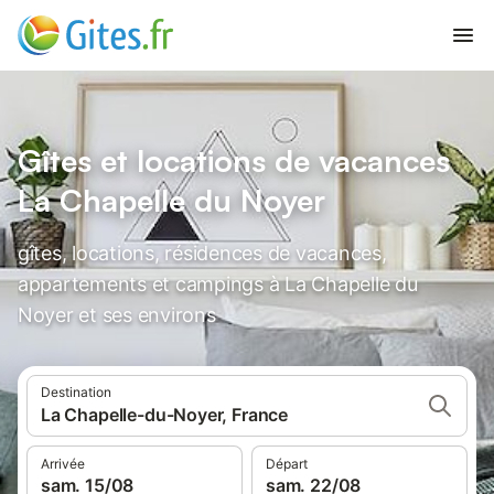
Gîtes et locations de vacances
La Chapelle du Noyer
gîtes, locations, résidences de vacances,
appartements et campings à La Chapelle du
Noyer et ses environs
Destination
La Chapelle-du-Noyer, France
Arrivée
Départ
sam. 15/08
sam. 22/08