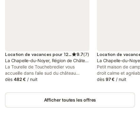
Location de vacances pour 12 personnes
9.7
(
7
)
La Chapelle-du-Noyer, Région de Châteaudun
La Chapelle-du-Noye
La Tourelle de Touchebredier vous
Petit maison de cam
accueille dans l’aile sud du château
droit calme et agréab
complètement rénovée et bénéficie d’un
dès
482 €
/
nuit
ville à 5 minutes de
dès
97 €
/
nuit
charmant jardin clos de murs avec
minutes des grottes d
terrasse, de grandes tables pour les
Commerce à Proximité
repas dehors, un barbecue… C’est une
10 minute du Leclerc
Afficher toutes les offres
vaste maison chic et confortable, la
décoration est cosy, à l'esprit maison de
famille campagnarde et peut accueillir 10
à 12 personnes pour une semaine ou un
week-end. Le château de Touchebredier,
élégante demeure du XVIIIème siècle,
Connectez-vous et économisez
Se connecter