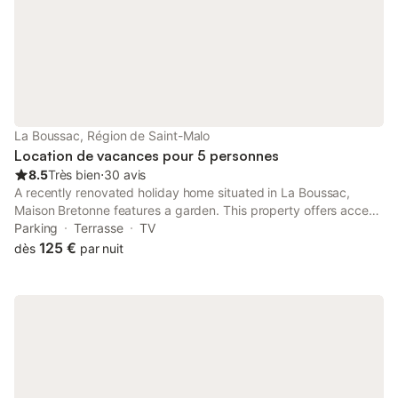
La Boussac, Région de Saint-Malo
Location de vacances pour 5 personnes
8.5
Très bien
⋅
30 avis
A recently renovated holiday home situated in La Boussac,
Maison Bretonne features a garden. This property offers access
to a terrace and free private parking. The property is non-
Parking
Terrasse
TV
smoking and is located 24 km from Mont Saint Michel Abbey.
125 €
dès
par nuit