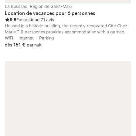
Dinan, Dinard, Combourg, Dol...) et un panel d'activités :
La Boussac, Région de Saint-Malo
randonnées côtières, char à voile, plages, accrobranch
Location de vacances pour 6 personnes
9.5
Fantastique
⋅
71 avis
Housed in a historic building, the recently renovated Gîte Chez
Marie T 6 personnes provides accommodation with a garden
and free WiFi. With free private parking, the property is 28 km
WiFi
Internet
Parking
from Port of Houle and 32 km from The Pointe du Grouin.
151 €
dès
par nuit