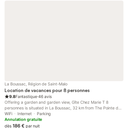
La Boussac, Région de Saint-Malo
Location de vacances pour 8 personnes
9.8
Fantastique
⋅
46 avis
Offering a garden and garden view, Gîte Chez Marie T 8
personnes is situated in La Boussac, 32 km from The Pointe du
Grouin and 32 km from Mont Saint Michel Abbey. This property
WiFi
Internet
Parking
offers access to a terrace, free private parking and free WiFi.
Annulation gratuite
186 €
dès
par nuit