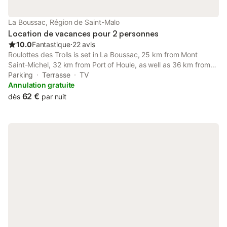
La Boussac, Région de Saint-Malo
Location de vacances pour 2 personnes
10.0
Fantastique
⋅
22 avis
Roulottes des Trolls is set in La Boussac, 25 km from Mont
Saint-Michel, 32 km from Port of Houle, as well as 36 km from
The Pointe du Grouin. Located 25 km from Mont Saint Michel
Parking
Terrasse
TV
Abbey, the property provides a garden and free private
Annulation gratuite
parking.
62 €
dès
par nuit