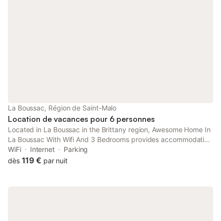
La Boussac, Région de Saint-Malo
Location de vacances pour 6 personnes
Located in La Boussac in the Brittany region, Awesome Home In
La Boussac With Wifi And 3 Bedrooms provides accommodation
with free WiFi and free private parking.
WiFi
Internet
Parking
119 €
dès
par nuit