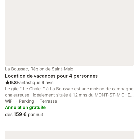
La Boussac, Région de Saint-Malo
Location de vacances pour 4 personnes
9.8
Fantastique
⋅
9 avis
Le gîte " Le Chalet " à La Boussac est une maison de campagne
chaleureuse , idéalement située à 12 mns du MONT-ST-MICHEL
et 30 mns de SAINT-MALO, DINARD, CANCALE, DINAN.... De
WiFi
Parking
Terrasse
magnifiques balades au bord de mer ( pointe du grouin,
Annulation gratuite
remparts de St-Malo, randonnées en baie du MONT-ST-
159 €
dès
par nuit
MICHEL...) où dans les terres ( Dinan, Fougères, Forêt de Ville-
Cartier....) entre amis ou en famille. Forêt de Ville-Cartier a 5 mns
avec étang, acrobranche, aire de pique nique, jeux enfants....Le
paysage est magnifique en toute saison. Cuisine équipée, salon