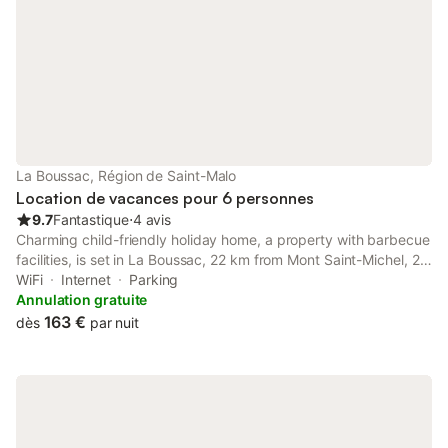
La Boussac, Région de Saint-Malo
Location de vacances pour 6 personnes
9.7
Fantastique
⋅
4 avis
Charming child-friendly holiday home, a property with barbecue
facilities, is set in La Boussac, 22 km from Mont Saint-Michel, 28
km from Port of Houle, as well as 32 km from The Pointe du
WiFi
Internet
Parking
Grouin.
Annulation gratuite
163 €
dès
par nuit