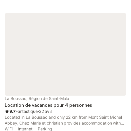
La Boussac, Région de Saint-Malo
Location de vacances pour 4 personnes
9.7
Fantastique
⋅
32 avis
Located in La Boussac and only 22 km from Mont Saint Michel
Abbey, Chez Marie et christian provides accommodation with
inner courtyard views, free WiFi and free private parking.
WiFi
Internet
Parking