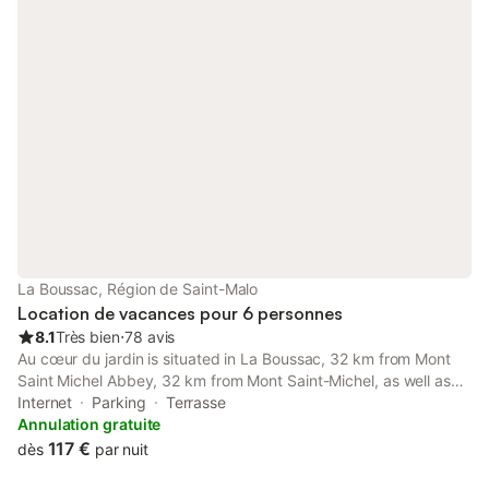
cocooning, salle à manger et 2 chambres avec lits faits à votre
arrivée pour votre confort. Salle de bain avec 2 vasques , 1
douche (serviettes fournies ) et machine à laver. WC dans une
pièce indépendante. Une pièce jeux avec table billard/ baby-
foot, divers jeux enfants. La terrasse est au sud avec son
barbecue fixe. Petit jardin avec pelouse idéal pour les enfants et
les grands 😉. Sans oublier mes petits animaux auquels vous
pourrez rendre visite. N'hésitez pas à me contacter pour plus
de renseignements.
La Boussac, Région de Saint-Malo
Location de vacances pour 6 personnes
8.1
Très bien
⋅
78 avis
Au cœur du jardin is situated in La Boussac, 32 km from Mont
Saint Michel Abbey, 32 km from Mont Saint-Michel, as well as
35 km from Solidor Tower. Set 28 km from Port of Houle, the
Internet
Parking
Terrasse
property offers a garden and free private parking.
Annulation gratuite
117 €
dès
par nuit