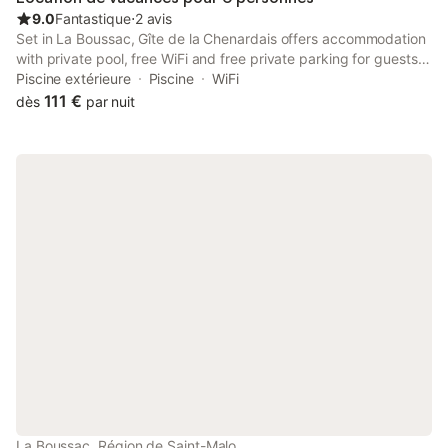
9.0
Fantastique
⋅
2 avis
Set in La Boussac, Gîte de la Chenardais offers accommodation
with private pool, free WiFi and free private parking for guests
who drive. The property has garden views and is 22 km from
Piscine extérieure
Piscine
WiFi
Mont Saint-Michel and 30 km from Port of Houle.
111 €
dès
par nuit
La Boussac, Région de Saint-Malo