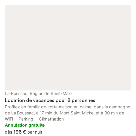
La Boussac, Région de Saint-Malo
Location de vacances pour 8 personnes
Profitez en famille de cette maison au calme, dans la campagne
de La Boussac, à 17 min du Mont Saint Michel et à 30 min de St
Malo ! Grande longère en pierre, aux fenêtres bleues ! Elle est
WiFi
Parking
Climatisation
divisée en deux parties complètement indépendantes et nous
Annulation gratuite
habitons la partie du fond. Parking 5 places juste devant,
196 €
dès
par nuit