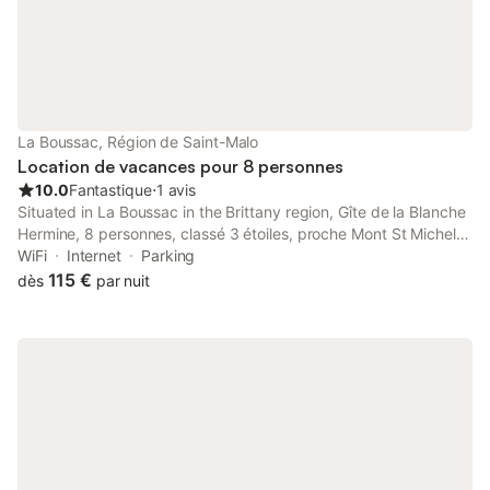
La Boussac, Région de Saint-Malo
Location de vacances pour 8 personnes
10.0
Fantastique
⋅
1 avis
Situated in La Boussac in the Brittany region, Gîte de la Blanche
Hermine, 8 personnes, classé 3 étoiles, proche Mont St Michel
features accommodation with free WiFi and free private
WiFi
Internet
Parking
parking.
115 €
dès
par nuit