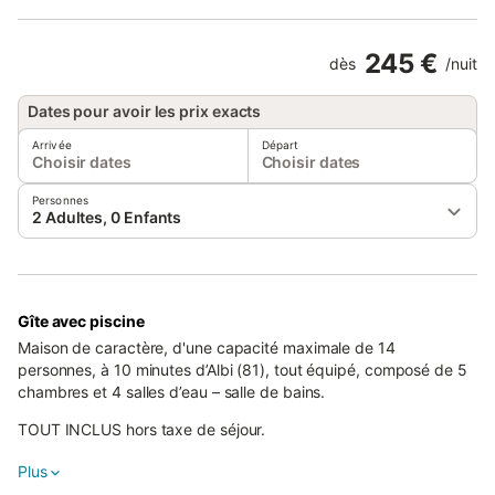
245 €
dès
/
nuit
Dates pour avoir les prix exacts
Arrivée
Départ
Choisir dates
Choisir dates
Personnes
2 Adultes, 0 Enfants
Gîte avec piscine
Maison de caractère, d'une capacité maximale de 14
personnes, à 10 minutes d’Albi (81), tout équipé, composé de 5
chambres et 4 salles d’eau – salle de bains.
TOUT INCLUS hors taxe de séjour.
Climatisation et piscine chauffée de juin à septembre. Maison de
Plus
1740 venant d’être rénovée intégralement, tout confort, classé 4