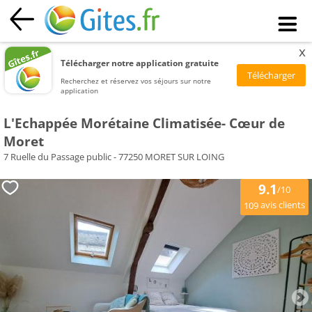
x
Télécharger notre application gratuite
Recherchez et réservez vos séjours sur notre
application
L'Echappée Morétaine Climatisée- Cœur de
Moret
7 Ruelle du Passage public - 77250 MORET SUR LOING
9.1
/10
avis clients
109