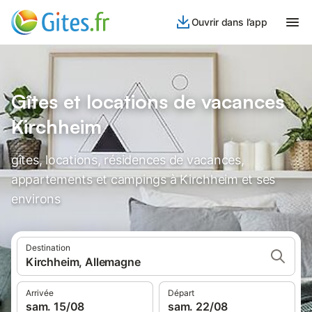
Ouvrir dans l’app
Gîtes et locations de vacances
Kirchheim
gîtes, locations, résidences de vacances,
appartements et campings à Kirchheim et ses
environs
Destination
Kirchheim, Allemagne
Arrivée
Départ
sam. 15/08
sam. 22/08