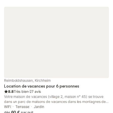
Reimboldshausen, Kirchheim
Location de vacances pour 6 personnes
8.8
Très bien
⋅
27 avis
Votre maison de vacances (village 2, maison n° 45) se trouve
dans un parc de maisons de vacances dans les montagnes de
la Hesse du Nord. Les parcelles des maisons de vacances sont
WiFi
Terrasse
Jardin
entourées de leurs propres pelouses, les maisons sont
60 €
dès
par nuit