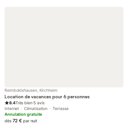
vous réunir le soir sur le canapé pour jouer ou regarder un film.
Le matin, vous pourrez profiter des rayons du soleil et de votre
café sur la terrasse ou le balcon, d'où vous aurez une excellente
vue sur le lac d'Ibrasa. Laissez donc les soirées se terminer par
un barbecue sur la terrasse et profitez de votre temps libre et
du farniente. Si vous souhaitez tout de même être plus actif,
vous pouvez explorer un parcours de santé et des sentiers de
randonnée à proximité et profiter du calme de la nature. Niché
entre la forêt de Knüllwald et la vallée de la Fulda, le pays des
petits chaperons rouges se trouve au milieu des montagnes du
nord de la Hesse. Le nom rappelle la patrie des frères Grimm et
fait partie de la route allemande des contes. De nombreux
sentiers de randonnée et pistes cyclables bien aménagés
invitent à la découverte de la culture et de la nature, comme la
piste cyclable du Petit Chaperon rouge, la piste cyclable de la
Schwalm et la piste cyclable de la Fulda. Le "Rotkäppchenland"
Reimboldshausen, Kirchheim
se caractérise également par un grand nombre de musées qui
Location de vacances pour 6 personnes
offrent un excellent aperçu
8.4
Très bien
⋅
5 avis
Internet
Climatisation
Terrasse
Annulation gratuite
72 €
dès
par nuit