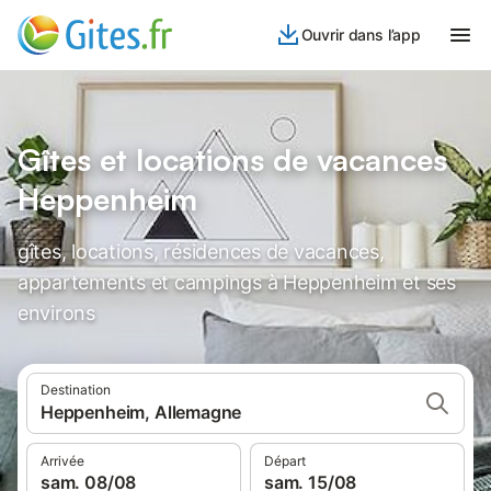
Ouvrir dans l’app
Gîtes et locations de vacances
Heppenheim
gîtes, locations, résidences de vacances,
appartements et campings à Heppenheim et ses
environs
Destination
Heppenheim, Allemagne
Arrivée
Départ
sam. 08/08
sam. 15/08