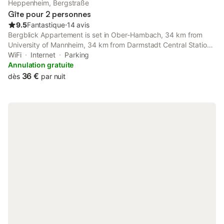
Heppenheim, Bergstraße
de bon sommeil, des cuisines entièrement équipées de grande
Gîte pour 2 personnes
qualité et bi
9.5
Fantastique
⋅
14 avis
Bergblick Appartement is set in Ober-Hambach, 34 km from
University of Mannheim, 34 km from Darmstadt Central Station,
and 35 km from Maimarkt Mannheim. Both free WiFi and
WiFi
Internet
Parking
parking on-site are accessible at the apartment free of charge.
Annulation gratuite
36 €
dès
par nuit