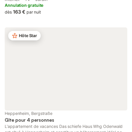
pédestres et cyclistes. Les commerces et la charmante vieille
Annulation gratuite
ville d'Heppenheim sont également accessibles à pied ;
163 €
dès
par nuit
l'appartement se trouve à environ 4 minutes de l'autoroute. Un
parking est disponible juste devant l'immeuble.
Hôte Star
Heppenheim, Bergstraße
Gîte pour 4 personnes
L'appartement de vacances Das schiefe Haus Whg Odenwald