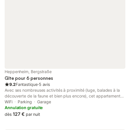
Heppenheim, Bergstraße
Gîte pour 6 personnes
9.2
Fantastique
⋅
5 avis
Avec ses nombreuses activités à proximité (luge, balades à la
découverte de la faune et bien plus encore), cet appartement
très pratique pour les familles a décidément tout pour vous
WiFi
Parking
Garage
plaire. Starkenburg est à 9 min de marche et Église Saint-Pierre,
Annulation gratuite
à 6 min, vous pouvez donc laisser votre voiture dans le parking
127 €
dès
par nuit
couvert dont dispose l'hébergement. Si vous avez envie
d'élargir vos horizons et de visiter d'autres villes des environs,