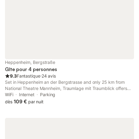
Heppenheim, Bergstraße
Gîte pour 4 personnes
9.3
Fantastique
⋅
24 avis
Set in Heppenheim an der Bergstrasse and only 25 km from
National Theatre Mannheim, Traumlage mit Traumblick offers
accommodation with garden views, free WiFi and free private
WiFi
Internet
Parking
parking.
109 €
dès
par nuit