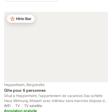
pour apprécier l'environnement paisible. L'établissement se
trouve sur une colline. Une place de parking partagée sur place
est à votre disposition. Un animal de compagnie est accepté.
Hôte Star
Les fêtes ne sont pas autorisées.
Heppenheim, Bergstraße
Gîte pour 6 personnes
Situé à Heppenheim, l'appartement de vacances Das schiefe
Haus Wohnung Altstadt avec intérieur sans marches dispose de
tout ce dont vous avez besoin pour des vacances relaxantes.
WiFi
TV
TV satellite
La propriété de 2 étages se compose d'un salon avec un
Annulation gratuite