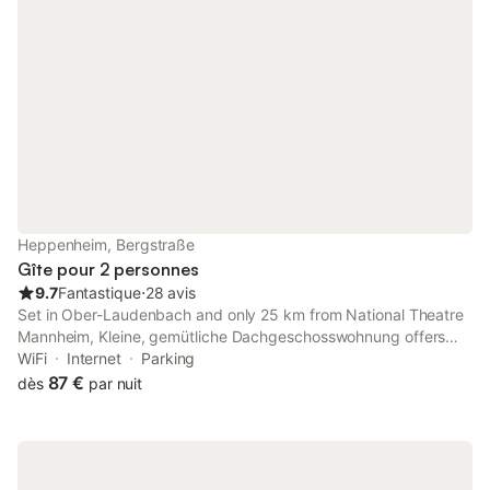
Heppenheim, Bergstraße
Gîte pour 2 personnes
9.7
Fantastique
⋅
28 avis
Set in Ober-Laudenbach and only 25 km from National Theatre
Mannheim, Kleine, gemütliche Dachgeschosswohnung offers
accommodation with garden views, free WiFi and free private
WiFi
Internet
Parking
parking.
87 €
dès
par nuit