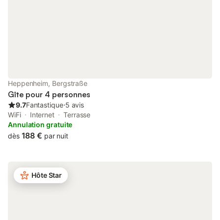
êtes à 27 km du Maimarkt Mannheim, 28
L'ameublement conçu
km du Nationalthe
niveau élevé de bon 
cuisines entièrement
qual
Heppenheim, Bergstraße
Gîte pour 4 personnes
9.7
Fantastique
⋅
5 avis
WiFi
Internet
Terrasse
Annulation gratuite
188 €
dès
par nuit
Hôte Star