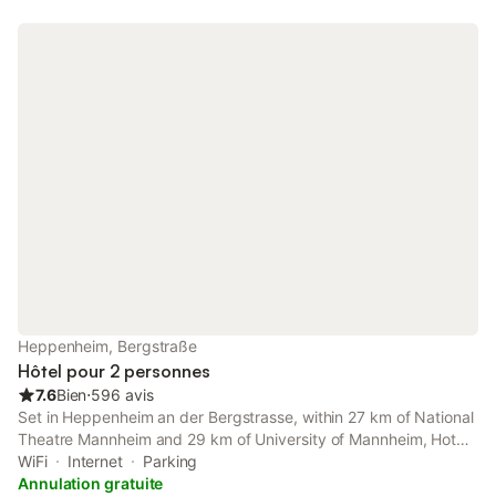
Heppenheim, Bergstraße
Hôtel pour 2 personnes
7.6
Bien
⋅
596 avis
Set in Heppenheim an der Bergstrasse, within 27 km of National
Theatre Mannheim and 29 km of University of Mannheim, Hotel
Schlossberg features accommodation with free WiFi throughout
WiFi
Internet
Parking
the property.
Annulation gratuite