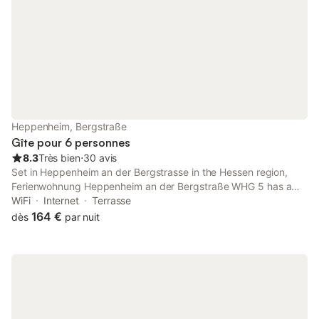
une consigne à bagages, l'air conditionné et un bureau. Parmi
les équipements de salle de bains, vous trouverez un sèche-
cheveux, des serviettes et du papier toilette. Dans la cuisine,
vous trouverez un four, une plaque de cuisson et un
réfrigérateur, mais aussi une cafetière, une bouilloire électrique
et un micro-ondes.
Heppenheim, Bergstraße
Gîte pour 6 personnes
8.3
Très bien
⋅
30 avis
Set in Heppenheim an der Bergstrasse in the Hessen region,
Ferienwohnung Heppenheim an der Bergstraße WHG 5 has a
patio and mountain views. It is located 30 km from University of
WiFi
Internet
Terrasse
Mannheim and offers private check-in and check-out.
164 €
dès
par nuit