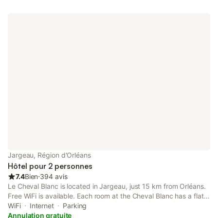
Jargeau, Région d'Orléans
Hôtel pour 2 personnes
7.4
Bien
⋅
394 avis
Le Cheval Blanc is located in Jargeau, just 15 km from Orléans.
Free WiFi is available. Each room at the Cheval Blanc has a flat-
screen TV. There is also a welcome tray with hot drinks.
WiFi
Internet
Parking
Annulation gratuite