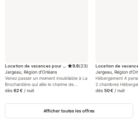
Location de vacances pour 5 personnes
9.8
(
23
)
Jargeau, Région d'Orléans
Jargeau, Région d'Or
Venez passer un moment inoubliable à La
Hébergement 4 pers
Brochardière qui allie le charme de
2 chambres Hébergem
l'ancien et le confort. Nous vous
dès
62 €
/
nuit
l'hébergement: 16m²
dès
50 €
/
nuit
accueillons dans cette charmante bâtisse
pièces: 3 - Nombre d
située à 5 minutes à pied du centre de
Nombre de couchages
Jargeau et du parcours de la Loire à Vélo
sol: 15m², Adjacente 
Afficher toutes les offres
et au cœur des châteaux du Val de Loire.
- Pas de jardin - 1 coi
Nous privilégions les produits de toilette
190x140cm - 1 coin nu
bio, le linge de lit confectionné en France
190x70cm - Ancienn
et pour le petit déjeuner, les produits
l'hébergement: Entre 