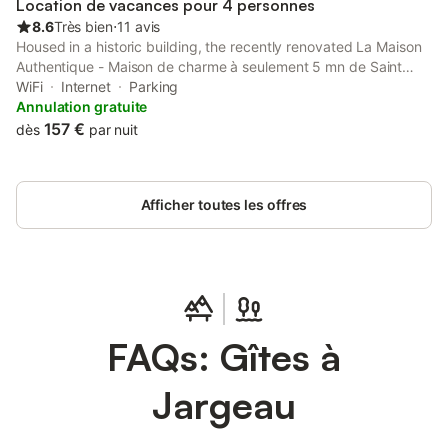
Location de vacances pour 4 personnes
8.6
Très bien
⋅
11 avis
Housed in a historic building, the recently renovated La Maison
Authentique - Maison de charme à seulement 5 mn de Saint
Denis de l'Hôtel, 10 mn de Châteauneuf sur Loire et 20 mn
WiFi
Internet
Parking
d'Orléans features accommodation with a garden and free WiFi.
Annulation gratuite
157 €
dès
par nuit
Afficher toutes les offres
FAQs: Gîtes à
Jargeau