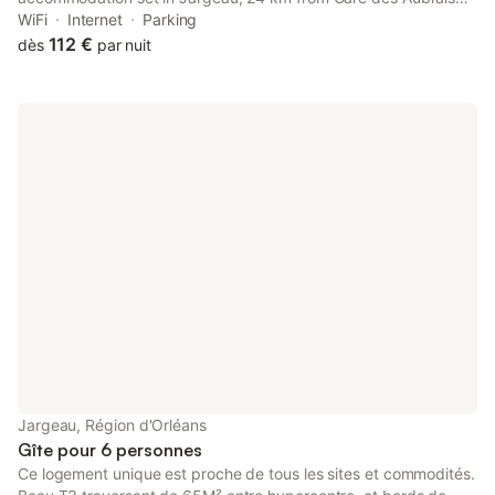
and 24 km from Sports Hall of Orleans. This property offers
WiFi
Internet
Parking
access to a terrace, free private parking and free WiFi.
112 €
dès
par nuit
Jargeau, Région d'Orléans
Gîte pour 6 personnes
Ce logement unique est proche de tous les sites et commodités.