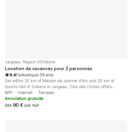
séparés se trouvent entre les deux
€ par adulte par jou
chambres, le tout en espace privé. Vous
municipal de l’Isle a
pourrez réserver une seule chambre : la
134 emplacements po
Douillette à 65 €
équipés d’une pri
Jargeau, Région d'Orléans
Location de vacances pour 2 personnes
9.4
Fantastique
⋅
39 avis
Set within 20 km of Maison de Jeanne d'Arc and 20 km of
Sports Hall of Orleans in Jargeau, Clos des Ormes offers
accommodation with seating area. Boasting free shuttle service,
WiFi
Internet
Terrasse
this property also provides guests with a picnic area.
Annulation gratuite
90 €
dès
par nuit