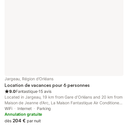
Jargeau, Région d'Orléans
Location de vacances pour 6 personnes
9.0
Fantastique
⋅
15 avis
Located in Jargeau, 19 km from Gare d'Orléans and 20 km from
Maison de Jeanne d'Arc, La Maison Fantastique Air Conditioner
offers a garden and air conditioning.
WiFi
Internet
Parking
Annulation gratuite
204 €
dès
par nuit