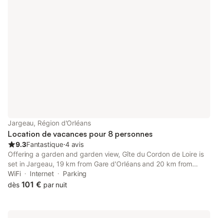
Jargeau, Région d'Orléans
Location de vacances pour 8 personnes
9.3
Fantastique
⋅
4 avis
Offering a garden and garden view, Gîte du Cordon de Loire is
set in Jargeau, 19 km from Gare d'Orléans and 20 km from
Maison de Jeanne d'Arc. This property offers access to a
WiFi
Internet
Parking
balcony, mini-golf, free private parking and free WiFi.
101 €
dès
par nuit