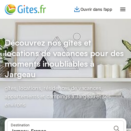
Ouvrir dans l’app
Découvrez nos gîtes et
locations de vacances pour des
moments inoubliables à
Jargeau
gîtes, locations, résidences de vacances,
appartements et campings à Jargeau et ses
environs
Destination