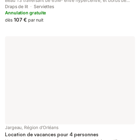
Beau T3 traversant de 65M² entre hypercentre, et bords de
Loire il offre un cadre idéal pour vos vacances comme pour
Draps de lit
Serviettes
travailler. Vue panoramique exceptionnelle sur la Loire. Plage à
Annulation gratuite
2min à pieds, avec aire de jeux pour enfants. Au plaisir de vous
107 €
dès
par nuit
accueillir!
Jargeau, Région d'Orléans
Location de vacances pour 4 personnes