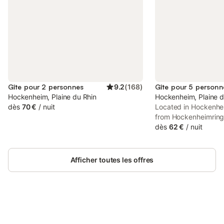
Gîte pour 2 personnes
9.2
(
168
)
Gîte pour 5 personn
Hockenheim, Plaine du Rhin
Hockenheim, Plaine d
dès
70 €
/
nuit
Located in Hockenhe
from Hockenheimring
Sandra Hockenheim 
dès
62 €
/
nuit
accommodation with q
free WiFi and free pr
Afficher toutes les offres
Connectez-vous et économisez
Se connecter