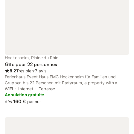
Hockenheim, Plaine du Rhin
Gîte pour 22 personnes
8.2
Très bien
⋅
7 avis
Ferienhaus Event Haus EMG Hockenheim für Familien und
Gruppen bis 22 Personen mit Partyraum, a property with a
shared lounge, is located in Hockenheim, 20 km from Maimarkt
WiFi
Internet
Terrasse
Mannheim, 21 km from Luisenpark, as well as 23 km from
Annulation gratuite
Mannheim Central...
160 €
dès
par nuit