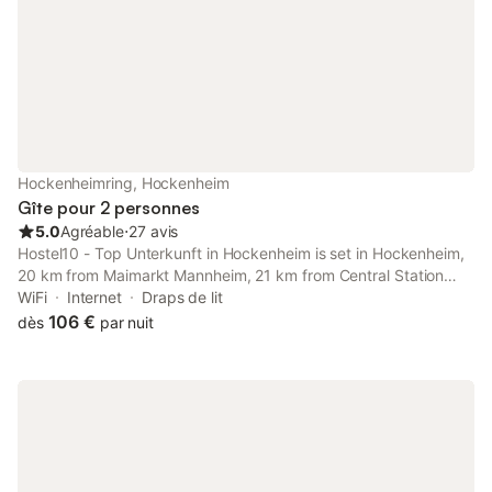
Hockenheimring, Hockenheim
Gîte pour 2 personnes
5.0
Agréable
⋅
27 avis
Hostel10 - Top Unterkunft in Hockenheim is set in Hockenheim,
20 km from Maimarkt Mannheim, 21 km from Central Station
Heidelberg, as well as 22 km from Luisenpark. It is located 2.1
WiFi
Internet
Draps de lit
km from Hockenheimring and provides a shared kitchen.
106 €
dès
par nuit