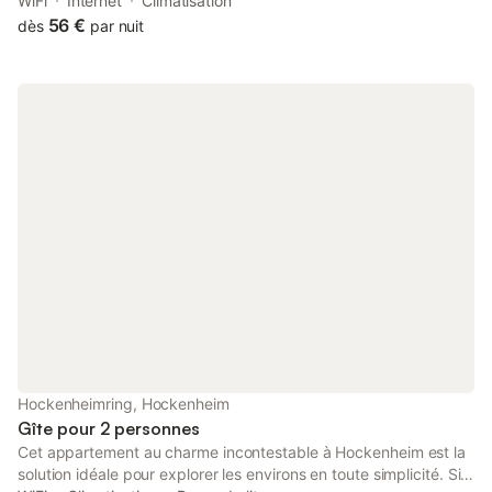
centre is just 2 km from the hotel.
WiFi
Internet
Climatisation
56 €
dès
par nuit
Hockenheimring, Hockenheim
Gîte pour 2 personnes
Cet appartement au charme incontestable à Hockenheim est la
solution idéale pour explorer les environs en toute simplicité. Si