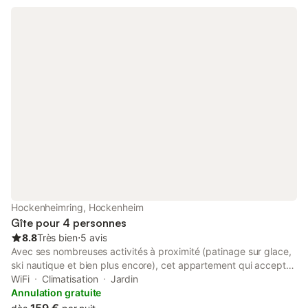
Hockenheimring, Hockenheim
Gîte pour 4 personnes
8.8
Très bien
⋅
5 avis
Avec ses nombreuses activités à proximité (patinage sur glace,
ski nautique et bien plus encore), cet appartement qui accepte
les animaux de compagnie a décidément tout pour vous plaire.
WiFi
Climatisation
Jardin
L'hébergement dispose d'un parking sur place, de là vous
Annulation gratuite
pourrez aisément faire le trajet de 3 minutes jusqu'à Circuit