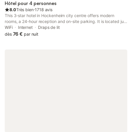
Hôtel pour 4 personnes
8.0
Très bien
⋅
1718 avis
This 3-star hotel in Hockenheim city centre offers modern
rooms, a 24-hour reception and on-site parking. It is located just
1.5 km away from the famous Hockenheimring race track.
WiFi
Internet
Draps de lit
76 €
dès
par nuit