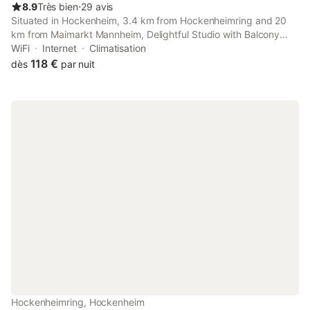
8.9
Très bien
⋅
29 avis
Situated in Hockenheim, 3.4 km from Hockenheimring and 20
km from Maimarkt Mannheim, Delightful Studio with Balcony
near Hockenheimring features spacious air-conditioned
WiFi
Internet
Climatisation
accommodation with a terrace and free WiFi.
118 €
dès
par nuit
Hockenheimring, Hockenheim