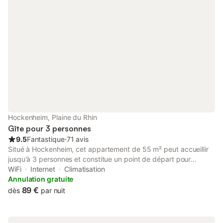
Hockenheim, Plaine du Rhin
Gîte pour 3 personnes
9.5
Fantastique
⋅
71 avis
Situé à Hockenheim, cet appartement de 55 m² peut accueillir
jusqu'à 3 personnes et constitue un point de départ pour
explorer la région. La propriété dispose d'une entrée privée au
WiFi
Internet
Climatisation
sein d'un bâtiment et comprend une chambre avec un lit super
Annulation gratuite
king-size ainsi qu'un canapé-lit dans l'espace de vie. L'intérieur
89 €
dès
par nuit
est équipé de la climatisation, du chauffage et d'une cuisine
comprenant un four, des plaques de cuisson, un micro-ondes,
un lave-vaisselle et une machine à café. Vous bénéficiez d'une