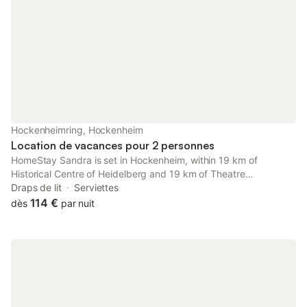
Hockenheimring, Hockenheim
Location de vacances pour 2 personnes
HomeStay Sandra is set in Hockenheim, within 19 km of
Historical Centre of Heidelberg and 19 km of Theatre
Heidelberg. The property is situated 3.2 km from
Draps de lit
Serviettes
Hockenheimring, 17 km from Central Station Heidelberg and 19
114 €
dès
par nuit
km from Maimarkt Mannheim.