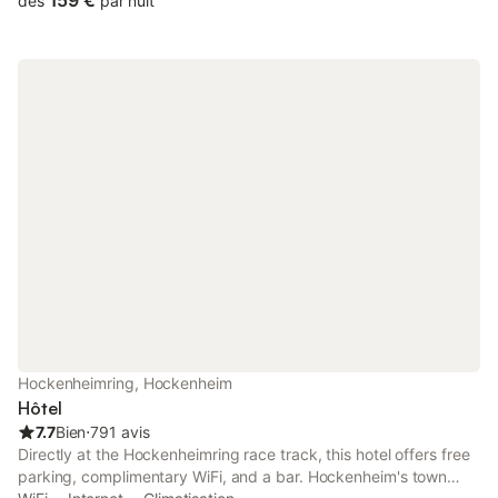
159 €
dès
par nuit
d'Hockenheim ou de 11 minutes jusqu'à Rhin. De retour de votre
escapade, regagnez votre petit nid pour les vacances afin de
vous détendre grâce à un jardin, à un brasero où déguster un
savoureux cocktail ou encore à du mobilier d'extérieur. De
retour à l'intérieur, essayez-vous au babyfoot ou profitez des
équipements suivants : Wi-Fi gratuit et télévision. Un salon, un
barbecue et l'air conditionné équipent également cette location
avec 1 chambre et 1 salle de bain. Parmi les équipements de
salle de bains, vous trouverez un sèche-cheveux, des serviettes
et du papier toilette. Dans la kitchenette, vous trouverez un
four, une plaque de cuisson et un réfrigérateur, mais aussi une
cafetière, une bouilloire électrique et une casserole à homard. Et
puisque vous aurez accès à une laverie automatique à
proximité, inutile d'encombrer vos bagages.
Hockenheimring, Hockenheim
Hôtel
7.7
Bien
⋅
791 avis
Directly at the Hockenheimring race track, this hotel offers free
parking, complimentary WiFi, and a bar. Hockenheim's town