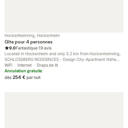
Hockenheimring, Hockenheim
Gîte pour 4 personnes
9.0
Fantastique
⋅
19 avis
Located in Hockenheim and only 3.2 km from Hockenheimring,
SCHLOSSBERG RESIDENCES - Design City-Apartment Nähe
SAP und Hockenheimring provides accommodation with
WiFi
Internet
Draps de lit
mountain views, free WiFi and free private parking.
Annulation gratuite
254 €
dès
par nuit