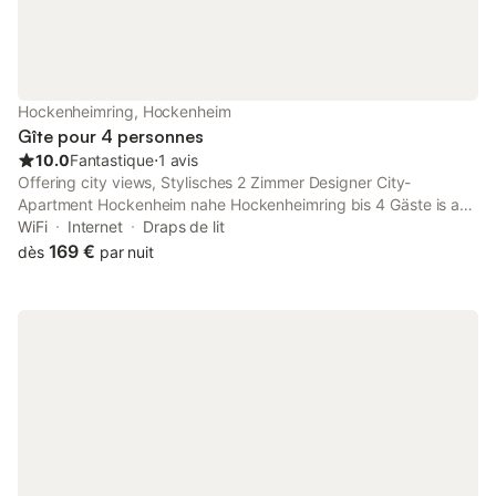
Hockenheimring, Hockenheim
Gîte pour 4 personnes
10.0
Fantastique
⋅
1 avis
Offering city views, Stylisches 2 Zimmer Designer City-
Apartment Hockenheim nahe Hockenheimring bis 4 Gäste is an
accommodation situated in Hockenheim, 2.9 km from
WiFi
Internet
Draps de lit
Hockenheimring and 20 km from Maimarkt Mannheim.
169 €
dès
par nuit