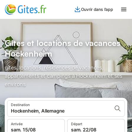
Ouvrir dans l’app
Gîtes et locations de vacances
Hockenheim
gîtes, locations, résidences de vacances,
appartements et campings à Hockenheim et ses
environs
Destination
Hockenheim, Allemagne
Arrivée
Départ
sam. 15/08
sam. 22/08