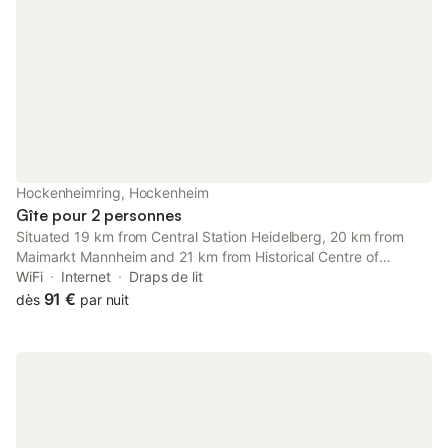
Hockenheimring, Hockenheim
Gîte pour 2 personnes
Situated 19 km from Central Station Heidelberg, 20 km from
Maimarkt Mannheim and 21 km from Historical Centre of
Heidelberg, Zentrales modernes 1-Zimmer-Apartment in
WiFi
Internet
Draps de lit
Hockenheim nahe Hockenheimring mit WLAN, Arbeitsplatz &
91 €
dès
par nuit
Kitchenette features...