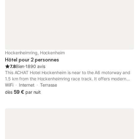
Hockenheimring, Hockenheim
Hôtel pour 2 personnes
7.8
Bien
⋅
1890 avis
This ACHAT Hotel Hockenheim is near to the A6 motorway and
1.5 km from the Hockenheimring race track. It offers modern
rooms, free Wi-Fi in public areas, and free parking.
WiFi
Internet
Terrasse
59 €
dès
par nuit