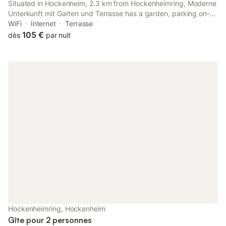
Situated in Hockenheim, 2.3 km from Hockenheimring, Moderne
Unterkunft mit Garten und Terrasse has a garden, parking on-
site and rooms with free WiFi access.
WiFi
Internet
Terrasse
105 €
dès
par nuit
Hockenheimring, Hockenheim
Gîte pour 2 personnes