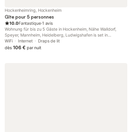
Hockenheimring, Hockenheim
Gîte pour 5 personnes
10.0
Fantastique
⋅
1 avis
Wohnung für bis zu 5 Gäste in Hockenheim, Nähe Walldorf,
Speyer, Mannheim, Heidelberg, Ludwigshafen is set in
Hockenheim, 20 km from Maimarkt Mannheim, 21 km from
WiFi
Internet
Draps de lit
Central Station Heidelberg, and 22 km from Luisenpark.
106 €
dès
par nuit