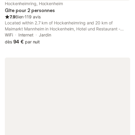
Hockenheimring, Hockenheim
Gîte pour 2 personnes
7.9
Bien
⋅
119 avis
Located within 2.7 km of Hockenheimring and 20 km of
Maimarkt Mannheim in Hockenheim, Hotel und Restaurant -
Gasthaus Zur Pfalz features accommodation with seating area.
WiFi
Internet
Jardin
94 €
dès
par nuit