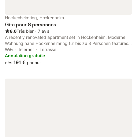
Hockenheimring, Hockenheim
Gîte pour 8 personnes
8.6
Très bien
⋅
17 avis
A recently renovated apartment set in Hockenheim, Moderne
Wohnung nahe Hockenheimring für bis zu 8 Personen features a
garden. The property features quiet street views and is 2.8 km
WiFi
Internet
Terrasse
from Hockenheimring and 18 km from Central Station
Annulation gratuite
Heidelberg.
191 €
dès
par nuit