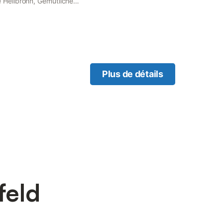
Heilbronn, Gemütliche
rovides accommodation set
Plus de détails
feld