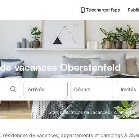
Télécharger l’app
Publi
s de vacances Oberstenfeld
Arrivée
Départ
Invités
·
·
Gîtes et locations de vacances
Allemagne
ns, résidences de vacances, appartements et campings à Ober