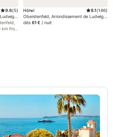
9.6
(
5
)
Hôtel
8.1
(
146
)
e Ludwigsbourg
Oberstenfeld, Arrondissement de Ludwigsbourg
tenfeld,
dès
61 €
/
nuit
0 km from
20 km
n