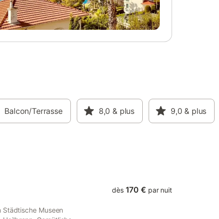
Balcon/Terrasse
8,0
& plus
9,0
& plus
170 €
dès
par nuit
m Städtische Museen