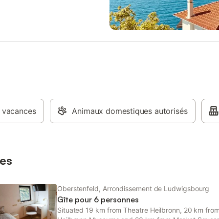
 vacances
Animaux domestiques autorisés
es
Oberstenfeld, Arrondissement de Ludwigsbourg
Gîte pour 6 personnes
Situated 19 km from Theatre Heilbronn, 20 km fro