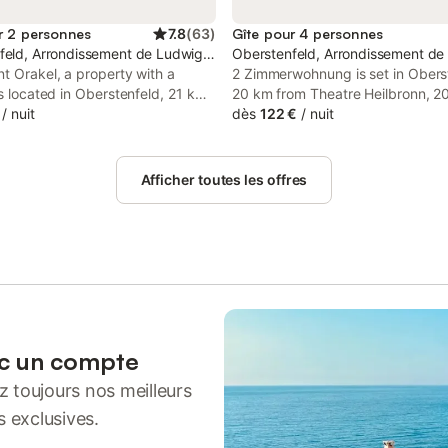
r 2 personnes
7.8
(
63
)
Gîte pour 4 personnes
feld, Arrondissement de Ludwigsbourg
Oberstenfeld, Arrondissement d
t Orakel, a property with a
2 Zimmerwohnung is set in Obers
is located in Oberstenfeld, 21 km
20 km from Theatre Heilbronn, 2
atre Heilbronn, 21 km from
/
nuit
Train Station Ludwigsburg, and 
dès
122 €
/
nuit
 Central Station, as well as 21 km
from Städtische Museen Heilbron
dtische Museen Heilbronn
Museums.
.
Afficher toutes les offres
ec un compte
 toujours nos meilleurs
s exclusives.