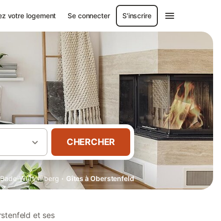
ez votre logement
Se connecter
S'inscrire
CHERCHER
·
Bade-Wurtemberg
Gîtes à Oberstenfeld
stenfeld et ses