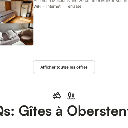
Heilbronn Museums and 20 km from Market Square 
Ferienwohnung in Oberstenfeld bei Ludwigsburg p
WiFi
Internet
Terrasse
in Oberstenfeld.
Afficher toutes les offres
s: Gîtes à Obersten