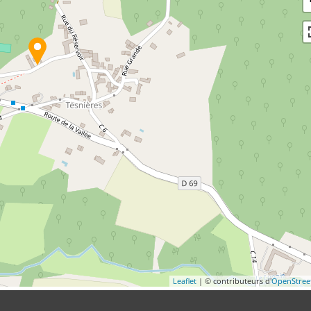
Leaflet
| © contributeurs d'
OpenStre