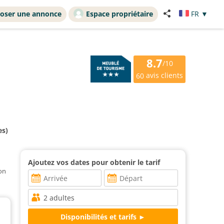
oser une annonce
Espace propriétaire
FR
▼
8.7
/10
avis clients
60
es)
Ajoutez vos dates pour obtenir le tarif
ion