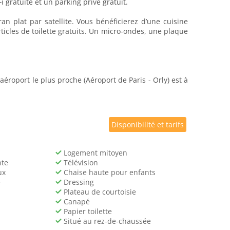
 gratuite et un parking privé gratuit.
n plat par satellite. Vous bénéficierez d’une cuisine
ticles de toilette gratuits. Un micro-ondes, une plaque
éroport le plus proche (Aéroport de Paris - Orly) est à
Disponibilité et tarifs
Logement mitoyen
nte
Télévision
ux
Chaise haute pour enfants
e
Dressing
Plateau de courtoisie
Canapé
Papier toilette
Situé au rez-de-chaussée