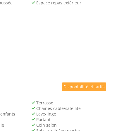
aussée
Espace repas extérieur
Disponibilité et tarifs
Terrasse
Chaînes câble/satellite
 enfants
Lave-linge
Portant
ie
Coin salon
Sol carrelé / en marbre