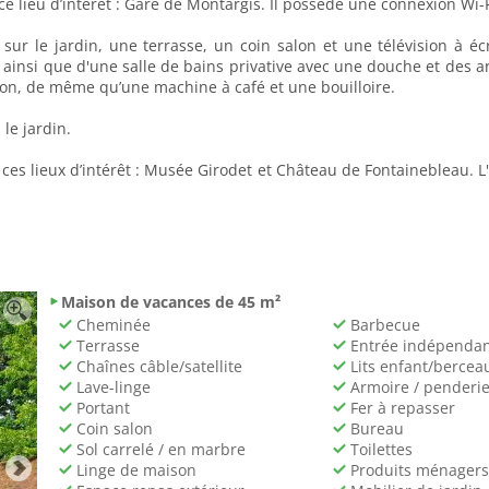
 lieu d’intérêt : Gare de Montargis. Il possède une connexion Wi-Fi
r le jardin, une terrasse, un coin salon et une télévision à écra
ainsi que d'une salle de bains privative avec une douche et des ar
tion, de même qu’une machine à café et une bouilloire.
le jardin.
s lieux d’intérêt : Musée Girodet et Château de Fontainebleau. L'a
Maison de vacances de 45 m²
Cheminée
Barbecue
Terrasse
Entrée indépenda
Chaînes câble/satellite
Lits enfant/bercea
Lave-linge
Armoire / penderi
Portant
Fer à repasser
Coin salon
Bureau
Sol carrelé / en marbre
Toilettes
Linge de maison
Produits ménagers