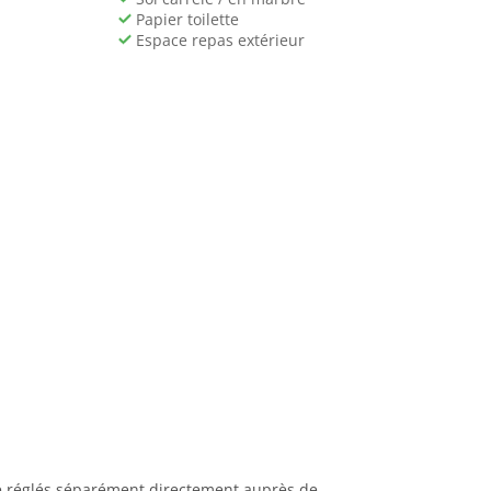
Papier toilette
Espace repas extérieur
tre réglés séparément directement auprès de