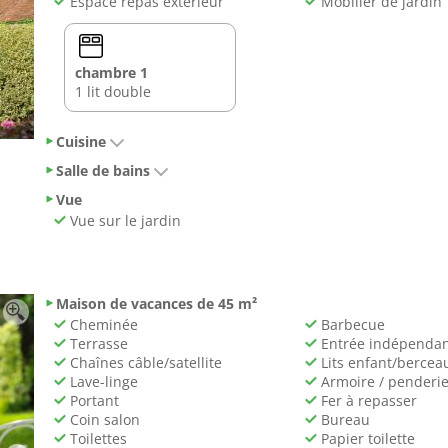
Espace repas extérieur
Mobilier de jardin
chambre 1
1 lit double
Cuisine
Salle de bains
Vue
Vue sur le jardin
Maison de vacances de 45 m²
Cheminée
Barbecue
Terrasse
Entrée indépenda
Chaînes câble/satellite
Lits enfant/bercea
Lave-linge
Armoire / penderi
Portant
Fer à repasser
Coin salon
Bureau
Toilettes
Papier toilette