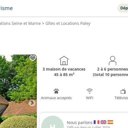
risme
Dép
cations
Seine et Marne
>
Gîtes et Locations
Paley
3 maison de vacances
2 à 6 personnes
45 à 85 m²
(total 10 personn
Animaux acceptés
WiFi
Télévis
Nous parlons
H
Diffusé depuis juillet 2016