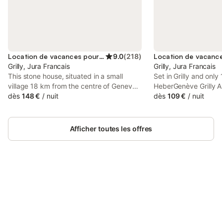
Location de vacances pour 3 personnes
9.0
(
218
)
Grilly, Jura Francais
Grilly, Jura Francais
This stone house, situated in a small
Set in Grilly and onl
village 18 km from the centre of Geneva,
HeberGenève Grilly A
features panoramic views of Mont Blanc,
dès
148 €
/
nuit
accommodation with 
dès
109 €
/
nuit
Geneva and Lake Geneva. All rooms have
WiFi and free private
free Wi-Fi access.
Afficher toutes les offres
Connectez-vous et économisez
Se connecter
jusqu'à 10% sur nos logements.