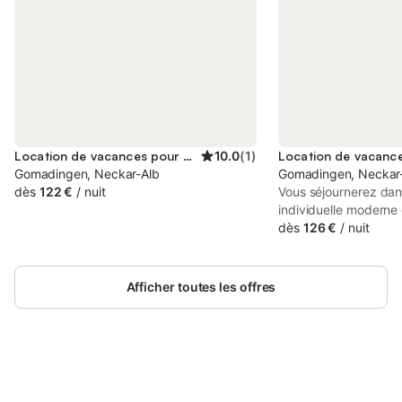
Location de vacances pour 8 personnes
10.0
(
1
)
Gomadingen, Neckar-Alb
Gomadingen, Neckar
dès
122 €
/
nuit
Vous séjournerez da
individuelle moderne
sur trois étages. Elle
dès
126 €
/
nuit
chambres et de deux 
vaste salon-salle à 
bois crée une ambian
Afficher toutes les offres
Chauffage au sol et 
sont à votre disposit
et un jardin clos avec
détente. La cuisine e
équipée : réfrigérate
Connectez-vous et économisez
cuisinière avec four,
Se connecter