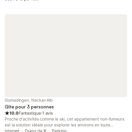
Gomadingen, Neckar-Alb
Gîte pour 3 personnes
10.0
Fantastique
⋅
1 avis
Proche d'activités comme le ski, cet appartement non-fumeurs
est la solution idéale pour explorer les environs en toute
simplicité. Sautez dans votre voiture et parcourez le trajet de 12
Internet
Draps de lit
Parking