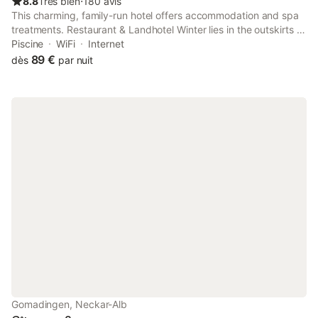
8.8
Très bien
⋅
180 avis
This charming, family-run hotel offers accommodation and spa
treatments. Restaurant & Landhotel Winter lies in the outskirts of
picturesque Offenhausen, 2 km from the health resort of
Piscine
WiFi
Internet
Gomadingen.
89 €
dès
par nuit
Gomadingen, Neckar-Alb