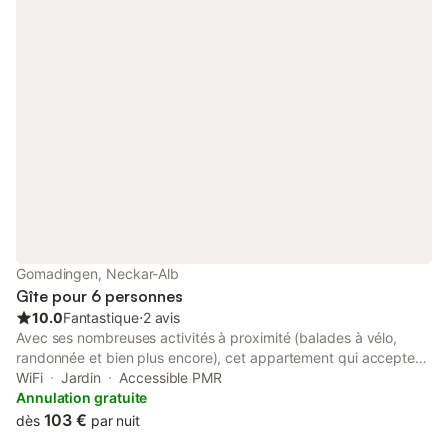
Gomadingen, Neckar-Alb
Gîte pour 6 personnes
10.0
Fantastique
⋅
2 avis
Avec ses nombreuses activités à proximité (balades à vélo,
randonnée et bien plus encore), cet appartement qui accepte
les animaux de compagnie est la solution idéale pour explorer
WiFi
Jardin
Accessible PMR
les environs en toute simplicité. L'hébergement dispose d'un
Annulation gratuite
parking sur place, de là vous pourrez aisément faire le trajet de
103 €
dès
par nuit
11 minutes jusqu'à Réserve et centre de la biosphère du Jura