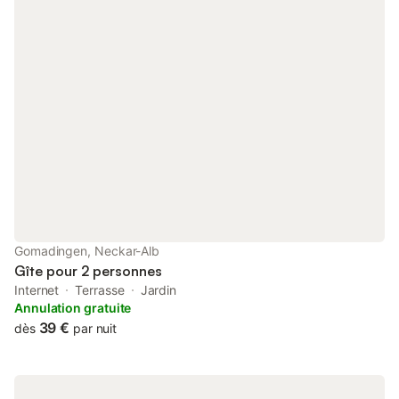
œufs. Les autres équipements incluent le Wi-Fi privé, la
télévision par satellite, la radio et un sèche-cheveux. Le linge de
lit et les serviettes sont fournis. Pour les familles avec de jeunes
enfants, une chaise haute, un lit bébé de voyage sur demande
et un matelas à langer sont disponibles. Profitez de la terrasse
partagée non couverte pour vous détendre à l'extérieur. Les
animaux de compagnie ne sont pas admis et il est interdit de
fumer dans tout l'appartement. Les fêtes et événements ne sont
pas autorisés. L'AlbCard est offerte gratuitement et vous permet
d'accéder à de nombreuses expériences locales. L'appartement
se trouve à 50 km de Reutlingen et constitue un point de départ
idéal pour explorer les sentiers de randonnée et de vélo du Jura
souabe. Découvrez les attractions à proximité telles que la
Bärenhöhle avec Märchenland, la Nebelhöhle, la Wimsener
Gomadingen, Neckar-Alb
Höhle, le château de Lichten
Gîte pour 2 personnes
Internet
Terrasse
Jardin
Annulation gratuite
39 €
dès
par nuit