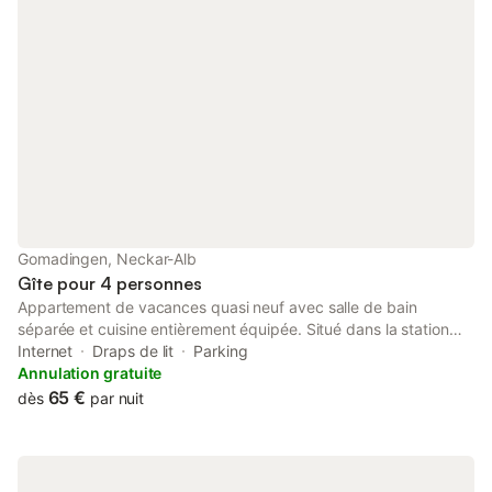
Gomadingen, Neckar-Alb
Gîte pour 4 personnes
Appartement de vacances quasi neuf avec salle de bain
séparée et cuisine entièrement équipée. Situé dans la station
climatique de Gomadingen, à quelques pas de la Lauter.
Internet
Draps de lit
Parking
Appartement confortable dans un cadre idyllique en Souabe.
Annulation gratuite
Bienvenue dans notre appartement aménagé avec soin, dans
65 €
dès
par nuit
un quartier calme de Gomadingen ! Que ce soit pour un week-
end détente à deux ou des vacances actives de courte durée,
vous trouverez ici tout ce dont vous avez besoin pour vous
sentir immédiatement à l'aise. L'appartement peut accueillir