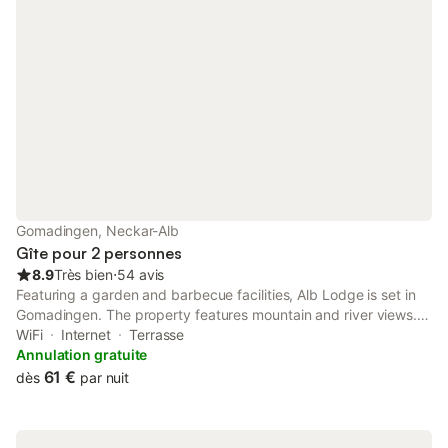
Gomadingen, Neckar-Alb
Gîte pour 2 personnes
8.9
Très bien
⋅
54 avis
Featuring a garden and barbecue facilities, Alb Lodge is set in
Gomadingen. The property features mountain and river views.
The apartment also offers free WiFi, free private parking and
WiFi
Internet
Terrasse
facilities for disabled guests.
Annulation gratuite
61 €
dès
par nuit