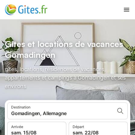
Gîtes et locations de vacances
Gomadingen
gîtes, locations, résidences de vacances,
appartements et campings à Gomadingen et ses
environs
Destination
Gomadingen, Allemagne
Arrivée
Départ
sam. 15/08
sam. 22/08