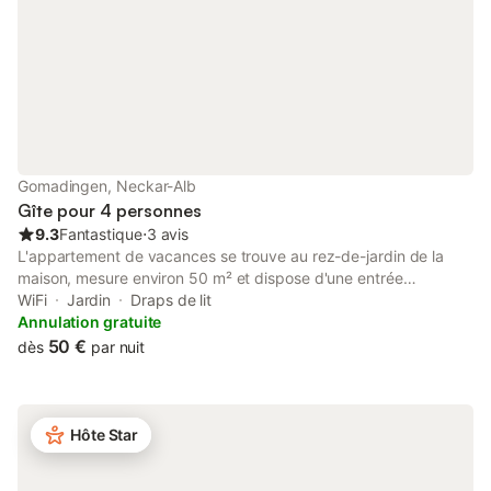
son caractère unique.
propose une
Gomadingen, Neckar-Alb
Gîte pour 4 personnes
9.3
Fantastique
⋅
3 avis
L'appartement de vacances se trouve au rez-de-jardin de la
maison, mesure environ 50 m² et dispose d'une entrée
indépendante. Dans la chambre, deux lits sont à votre
WiFi
Jardin
Draps de lit
disposition et, dans le salon, un autre lit peut être transformé
Annulation gratuite
pour accueillir deux personnes supplémentaires.
50 €
dès
par nuit
Alternativement, deux lits supplémentaires peuvent être
installés dans la chambre. Un lit bébé, une chaise haute, un pot
et d'autres accessoires pour enfants sont fournis. Profitez dès le
petit-déjeuner sur la terrasse verdoyante de la vue sur la vallée
Hôte Star
idyllique du Lauter. Détendez-vous dans le magnifique paysage
de la lande à genévriers. Partez en randonnée, à vélo, à cheval