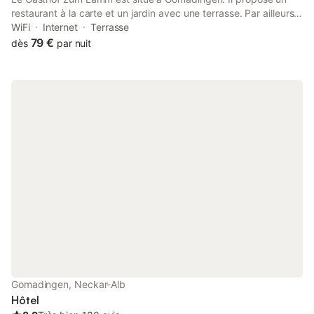
restaurant à la carte et un jardin avec une terrasse. Par ailleurs,
une connexion Wi-Fi est disponible gratuitement dans
WiFi
Internet
Terrasse
l'ensemble du bâtiment.
79 €
dès
par nuit
Gomadingen, Neckar-Alb
Hôtel