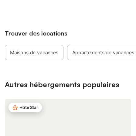
jusqu'à 10% sur nos logements.
vaisselle. Lave-linge
également disponible
aussi de la télévision,
Wi-Fi. La maison est
places de parking et 
Trouver des locations
sécurisé sont à votre 
convient particulière
les animaux de comp
après accord préalab
Maisons de vacances
Appartements de vacances
située dans un quarti
surplomb de la vallée
Lauter, au cœur de l
biosphère du Jura s
nombreuses activités 
Autres hébergements populaires
d’excursions s’offrent
kayak dans la vallée
(haras national de M
randonnée et ski de 
Hôte Star
et la nature sont imp
chaque saison. Les gr
nombreux châteaux m
ainsi que les fouilles
celtique Heuneburg) 