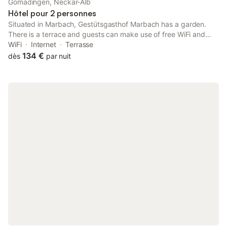
Gomadingen, Neckar-Alb
Hôtel pour 2 personnes
Situated in Marbach, Gestütsgasthof Marbach has a garden.
There is a terrace and guests can make use of free WiFi and
free private parking. The private bathroom is fitted with a
WiFi
Internet
Terrasse
shower, free toiletries and a hairdryer.
134 €
dès
par nuit