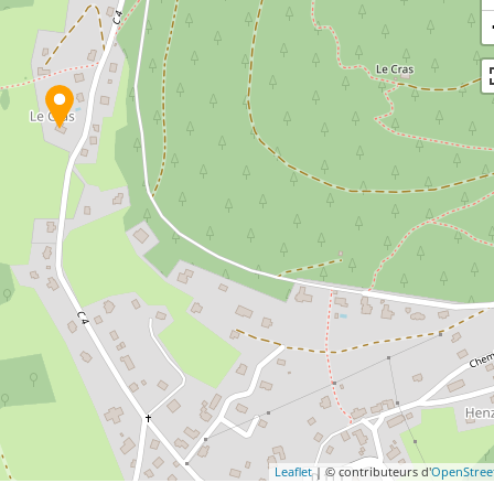
Leaflet
| © contributeurs d'
OpenStre