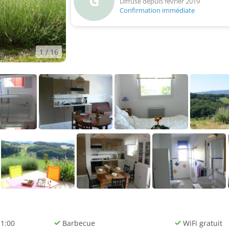
G
Diffusé depuis février 2019
Confirmation immédiate
1
/ 16
11:00
Barbecue
WiFi gratuit