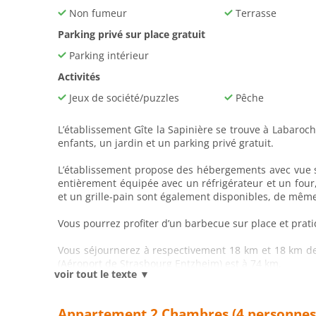
Non fumeur
Terrasse
Parking privé sur place gratuit
Parking intérieur
Activités
Jeux de société/puzzles
Pêche
L’établissement Gîte la Sapinière se trouve à Labaroch
enfants, un jardin et un parking privé gratuit.
L’établissement propose des hébergements avec vue sur
entièrement équipée avec un réfrigérateur et un four
et un grille-pain sont également disponibles, de même
Vous pourrez profiter d’un barbecue sur place et prat
Vous séjournerez à respectivement 18 km et 18 km de c
(Aéroport de Strasbourg Entzheim) est à 74 km.
voir tout le texte ▼
Appartement 2 Chambres (4 personnes