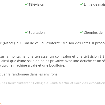
Télévision
Linge de mai
Équitation
Chemins de 
e (Alsace), à 18 km de ce lieu d’intérêt : Maison des Têtes. Il prop
 la montagne, une terrasse, un coin salon et une télévision à écr
, ainsi que d'une salle de bains privative avec une douche et un
 qu’une machine à café et une bouilloire.
iquer la randonnée dans les environs.
es lieux d’intérêt : Collégiale Saint-Martin et Parc des expositio
)