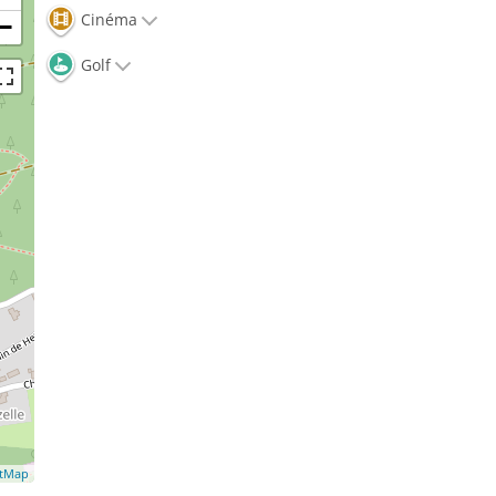
Cinéma
−
Golf
etMap