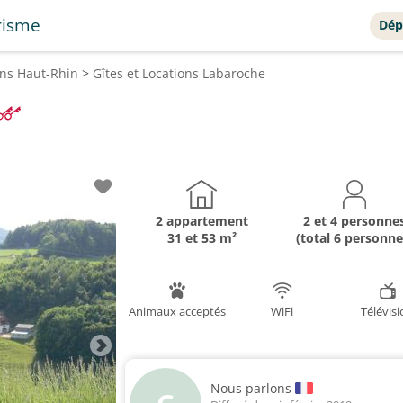
risme
Dép
ons
Haut-Rhin
>
Gîtes et Locations
Labaroche
2 appartement
2 et 4 personne
31 et 53 m²
(total 6 personne
Animaux acceptés
WiFi
Télévis
Nous parlons