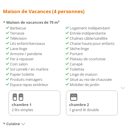
Maison de Vacances (4 personnes)
Maison de vacances de 75 m²
Barbecue
Logement indépendant
Terrasse
Entrée indépendante
Télévision
Chaînes câble/satellite
Lits enfant/berceaux
Chaise haute pour enfants
Lave-linge
Sèche-linge
Armoire / penderie
Portant
Fer à repasser
Plateau de courtoisie
Coin salon
Canapé
Sol carrelé / en marbre
Toilettes
Papier toilette
Linge de maison
Produits ménagers
Situé au rez-de-chaussée
Espace repas extérieur
Mobilier de jardin
chambre 1
chambre 2
2 lits simples
1 grand lit double
Cuisine