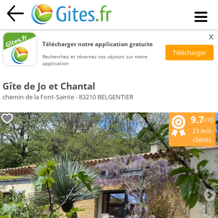
x
Télécharger notre application gratuite
Recherchez et réservez vos séjours sur notre
application
Gîte de Jo et Chantal
chemin de la Font-Sainte - 83210 BELGENTIER
9.7
/10
avis
23
clients