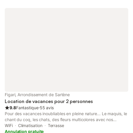
Figari, Arrondissement de Sartène
Location de vacances pour 2 personnes
9.8
Fantastique
⋅
55 avis
Pour des vacances inoubliables en pleine nature... Le maquis, le
chant du coq, les chats, des fleurs multicolores avec nos
abeilles, la nature 'magique' de l'extrême sud de la Corse dans
WiFi
Climatisation
Terrasse
notre propriété. Classé en meublé de Tourisme 2 étoiles sous le
Annulation gratuite