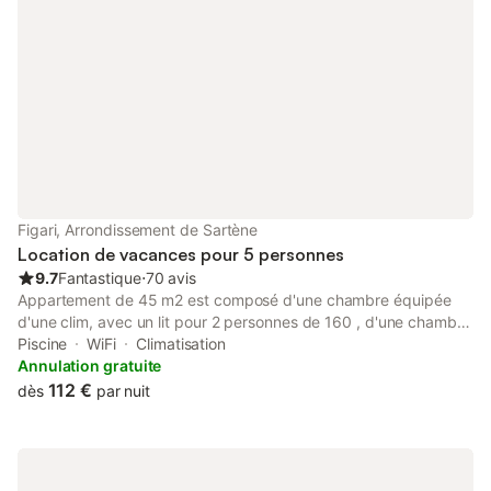
Figari, Arrondissement de Sartène
Location de vacances pour 5 personnes
9.7
Fantastique
⋅
70 avis
Appartement de 45 m2 est composé d'une chambre équipée
d'une clim, avec un lit pour 2 personnes de 160 , d'une chambre
mezzanine pour deux personnes ainsi que d'une cuisine ouverte
Piscine
WiFi
Climatisation
toute équipée donnant sur un grand salon. Il y a possibilité de
Annulation gratuite
couchage sur un clic clac de qualité dans le salon, avec
112 €
dès
par nuit
paravent pour intimité, et une vue imprenable sur L'Uomo di
Cagna par la baie vitrée à volets électriques... Cette baie vitrée,
encadrée par une fenêtre et une porte fenêtre, donne à la pièce
une luminosité exceptionnelle ainsi qu un accès sur un jardin d