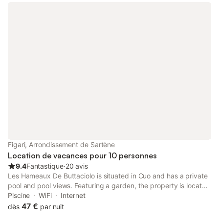
pouvez trouver des boutiques nécessaires. Puis faire quelques
kilomètres de plus, nous pouvons voir un magnifique littoral
avec des plages immergées dans la nature différente dans de
nombreux détails de l'autre où chaque jour vous pouvez voir un
spectacle merveilleux qui il ne se lasse pas
Figari, Arrondissement de Sartène
Location de vacances pour 10 personnes
9.4
Fantastique
⋅
20 avis
Les Hameaux De Buttaciolo is situated in Cuo and has a private
pool and pool views. Featuring a garden, the property is located
within 15 km of Porto Vecchio Port. The villa features rooms with
Piscine
WiFi
Internet
air conditioning, free private parking and free WiFi.
47 €
dès
par nuit