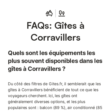
plain-pied avec salle d'eau accessible PMR. Deux chambres en
enfilade (une avec 2 lits 90 jumelables en lit 180 et l'autre avec
2 lits 90 superposés) avec une salle d'eau/WC entre les 2. Deux
autres chambres avec chacune 1 lit 160. Salle de bains
FAQs: Gîtes à
accessible aux personnes à mobilité réduite avec baignoire,
douche et WC. Ancienne cave voûtée. Terrasse couverte.
Terrain non clos de 2000 m² entouré de barrières en bois.
Corravillers
Chauffage électrique. Internet wifi. Draps fournis avec lits faits
pour l'arrivée. Matériel bébé : lit parapluie, chaise haute,
poussette canne, table à langer, baignoire, parc et siège relax,
Quels sont les équipements les
quelques jouets. Gîte de pêche. À disposition : terrain de boules,
baby foot, portique enfants, table
plus souvent disponibles dans les
gîtes à Corravillers ?
Du côté des filtres de Gites.fr, il semblerait que les
gîtes à Corravillers bénéficient de tout ce que les
voyageurs cherchent. Ici, les gîtes ont
généralement diverses options, et les plus
populaires sont : balcon (89 %), air conditionné (85