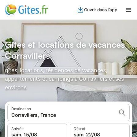
Ouvrir dans l’app
Gîtes et locations de vacances
Corravillers
gîtes, locations, résidences de vacances,
appartements et campings à Corravillers et ses
environs
Destination
Corravillers, France
Arrivée
Départ
sam. 15/08
sam. 22/08