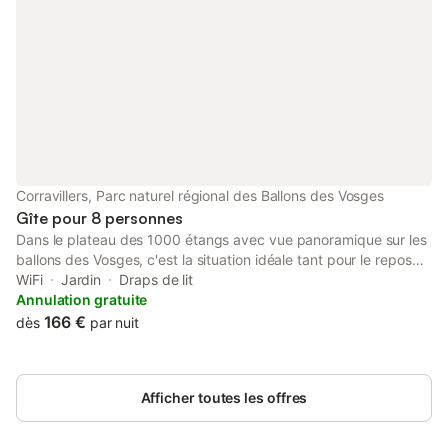
par courriel : info@lebonnefroy.com
Corravillers, Parc naturel régional des Ballons des Vosges
Gîte pour 8 personnes
Dans le plateau des 1000 étangs avec vue panoramique sur les
ballons des Vosges, c'est la situation idéale tant pour le repos
que pour la pratique de nombreuses activités de pleine nature :
WiFi
Jardin
Draps de lit
randonnée pédestre, ski de fond et alpin, VTT (gîte référencé
Annulation gratuite
Vélo Bienvenue) etc... Pêche en rivière (à 2 km) et étang à 4 km,
166 €
dès
par nuit
étang du juge). Carte de pêche en vente à l'office de tourisme
de Faucogney, pour la pêche en rivière et sur tout le domaine
public. Pêche en rivière (à 2 km) et étang à 4 km, Étang du
Afficher toutes les offres
juge). Gîte adapté aux personnes à mobilité réduite Rez-de-
chaussée : entrée dans grande salle à manger. Cuisine / salon
avec poêle à bois (bois fourni) et TV. Le gîte est aménagé de