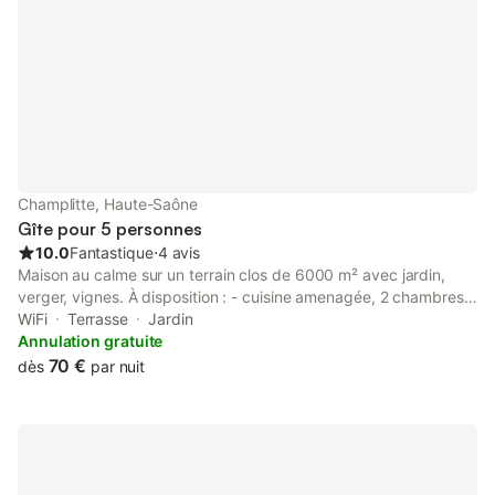
Champlitte, Haute-Saône
Gîte pour 5 personnes
10.0
Fantastique
⋅
4 avis
Maison au calme sur un terrain clos de 6000 m² avec jardin,
verger, vignes. À disposition : - cuisine amenagée, 2 chambres,
salon-séjour, terrasse avec salon de jardin, barbecue ... - cave,
WiFi
Terrasse
Jardin
garage - produits d'entretien ,de cuisine de base .Légumes et
Annulation gratuite
fruits du jardin . Accueil motards, cyclistes. Tous commerces sur
70 €
dès
par nuit
place ainsi que médecins, dentiste, pharmacie. Les locations se
font toute l'année Les services (draps, linge de toilette, ménage)
sont optionnels. Location de draps : 10 € par paire et par
changement Linge de toilette : 5 € par personne Chauffage. en
supplément: 50 € par semaine