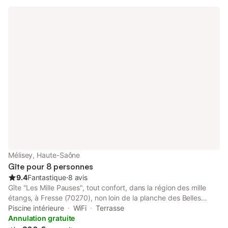
Mélisey, Haute-Saône
Gîte pour 8 personnes
9.4
Fantastique
⋅
8 avis
Gîte "Les Mille Pauses", tout confort, dans la région des mille
étangs, à Fresse (70270), non loin de la planche des Belles
Filles, au départ de nombreux itinéraires de randonnées, trail,
Piscine intérieure
WiFi
Terrasse
parcours cyclo et parapente. Capacité idéalement 6 personnes,
Annulation gratuite