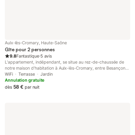
Aulx-lès-Cromary, Haute-Saône
Gîte pour 2 personnes
9.8
Fantastique
⋅
5 avis
L'appartement, indépendant, se situe au rez-de-chaussée de
notre maison d'habitation à Aulx-lès-Cromary, entre Besançon
20 km et Vesoul 23 km. Vous pourrez profiter de l'espace
WiFi
Terrasse
Jardin
extérieur : table, transats, salon de jardin au bord de l'eau. Si
Annulation gratuite
vous êtes amateur de pêche, une barque est à votre disposition
58 €
dès
par nuit
et nous possédons également un canoë.