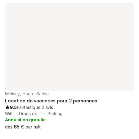
attenante à la chambre, avec douche WC et lavabo. Cette
chambre peut accueillir jusqu'à 4 personnes. • La chambre
Louis XVI et la chambre la Colombine sont situées à l'étage. On
y accède par les escaliers de la tour . La Louis XVI peut
accueillir jusqu'à 3 personnes dispose d'un lit double en 140 X
190 cm et d'un lit simple en 80 X 190 cm. Elle dispose
également d'un salle d'eau avec douche, WC et lavabo . • La
Colombine peut accueillir jusqu'à 2 personnes. Toutes nos
chambres ont été aménagées confortablement, avec un petit
frigo et un micro-ondes, ainsi qu'une télé . Nous acceptons les
animaux de compagnie sans supplément à condition qu'ils soit
tenus en laisse dans les espaces communs que les lieux soit
respecté et pas plus d'1 animal par chambre. Le petit déjeuner
est compris avec le prix de la chambre Pour les motos et vélos
nous vous proposons un abri bétonné . Pour les voitures nous
Mélisey, Haute-Saône
avons une cour fermée avec un portail électrique et codé.
Location de vacances pour 2 personnes
Inscrit et agréé G
9.5
Fantastique
⋅
2 avis
WiFi
Draps de lit
Parking
Annulation gratuite
65 €
dès
par nuit