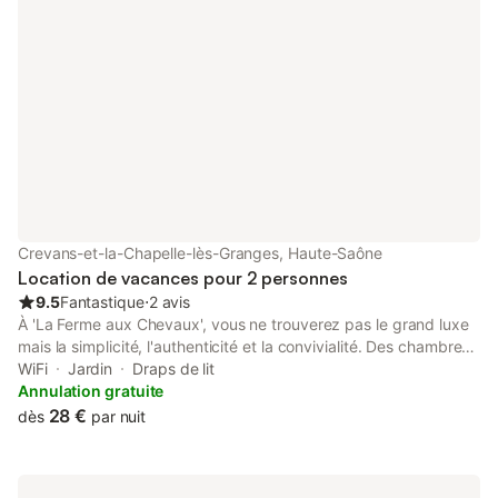
Crevans-et-la-Chapelle-lès-Granges, Haute-Saône
Location de vacances pour 2 personnes
9.5
Fantastique
⋅
2 avis
À 'La Ferme aux Chevaux', vous ne trouverez pas le grand luxe
mais la simplicité, l'authenticité et la convivialité. Des chambres
accueillantes et confortables vous permettront de passer une
WiFi
Jardin
Draps de lit
nuit d'étape sur votre route ou bien, vous choisirez d'y séjourner
Annulation gratuite
plusieurs jours pour vous donner le temps de faire une pause et
28 €
dès
par nuit
de vous reconnecter à vous-même, de (re)trouver la paix
intérieure et de commencer ou poursuivre un chemin vers la
connaissance de soi. Si vous ressentez le besoin de vous