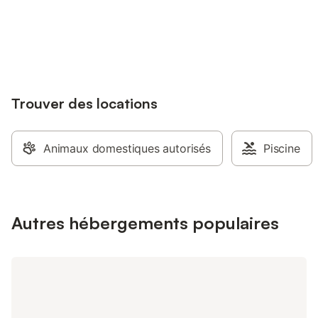
kitchenette avec coin
Connectez-vous et économisez
équipée (refrigérateu
Se connecter
jusqu'à 10% sur nos logements.
plaque à induction, 
cafetières (cafetière f
Nespresso), bouilloire 
pain, vaisselle et cou
couchage avec chemin
Trouver des locations
confortable (160x200
de 3 personnes un lit 
supplémentaire (80x2
la place d'un petit ca
Animaux domestiques autorisés
Piscine
avec douche italienn
Possibilité d'ajouter u
bébé . La Maisonnett
notre jardin, qui off
endroits où vous pour
Autres hébergements populaires
vous détendre, profite
chant des oiseaux. Il 
où vous pourrez pren
petit barbecue est à 
(charbon non fourni). 
commander le petit-d
du soir - n'hésitez p