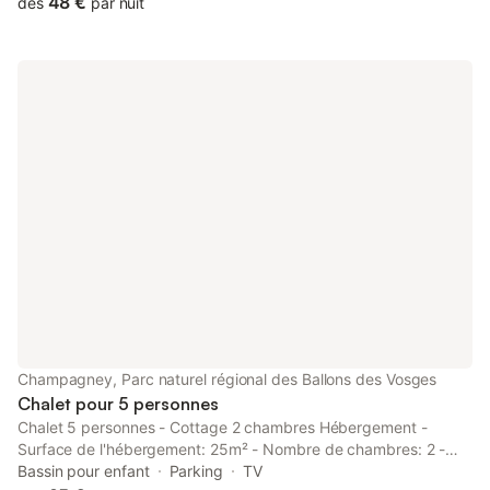
48 €
dès
par nuit
Champagney, Parc naturel régional des Ballons des Vosges
Chalet pour 5 personnes
Chalet 5 personnes - Cottage 2 chambres Hébergement -
Surface de l'hébergement: 25m² - Nombre de chambres: 2 -
Nombre de salles de bain: 1 - Nombre de toilettes: 1 - Toilettes
Bassin pour enfant
Parking
TV