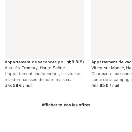
Appartement de vacances pour 2 personnes
9.8
(
5
)
Aulx-lès-Cromary, Haute-Saône
Vitrey-sur-Mance, H
L'appartement, indépendant, se situe au
Charmante maisonnet
rez-de-chaussée de notre maison
coeur de la campagn
d'habitation à Aulx-lès-Cromary, entre
dès
58 €
/
nuit
Endroit parfait pour 
dès
65 €
/
nuit
Besançon 20 km et Vesoul 23 km. Vous
et relaxant pour deu
pourrez profiter de l'espace extérieur :
doté de sa propre te
table, transats, salon de jardin au bord de
bain nordique (en sup
Afficher toutes les offres
l'eau. Si vous êtes amateur de pêche, une
dans "Autres options t
barque est à votre disposition et nous
maisonnette de 31m2
possédons également un canoë.
grande pièce (avec c
couchage, kitchenette