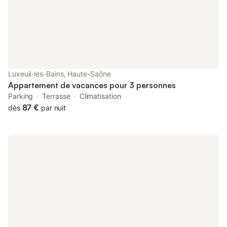
8m2. (un lit bébé peut vous être mis à disposition). Nombreux
rangements. Une cuisine moderne et tout équipée. Une salle
d'eau - Wc. Parking privatif dans la cour commune et fermée la
nuit par le portail en fer forgé. Pour votre confort : le linge de
toilette, peignoirs, linge de lits et lits faits à l'arrivée. Charges
comprises et ménage inclus. Internet WIFI avec la fibre. Centre
historique Ce logement est diffusé par un professionnel. Sauf
Luxeuil-les-Bains, Haute-Saône
mention contraire, les prestations, telles que ménage, d
Appartement de vacances pour 3 personnes
Parking
Terrasse
Climatisation
87 €
dès
par nuit