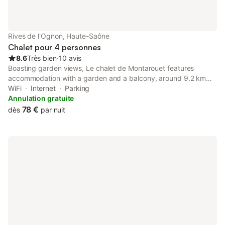
Rives de l'Ognon, Haute-Saône
Chalet pour 4 personnes
8.6
Très bien
⋅
10 avis
Boasting garden views, Le chalet de Montarouet features
accommodation with a garden and a balcony, around 9.2 km
from Besançon Franche-Comté TGV train station. This property
WiFi
Internet
Parking
offers access to a terrace, free private parking and free WiFi.
Annulation gratuite
78 €
dès
par nuit