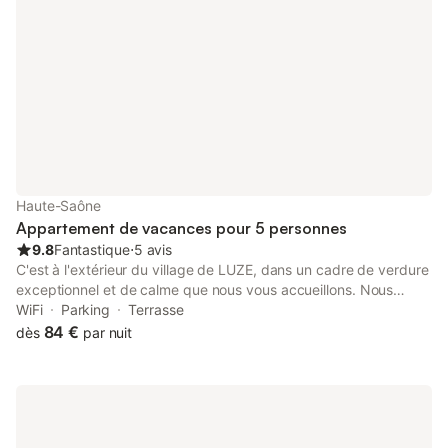
pour plus d'informati
accepté par séjour -
€/nuit TARIFS BAIN
Haute-Saône
Appartement de vacances pour 5 personnes
9.8
Fantastique
⋅
5 avis
C'est à l'extérieur du village de LUZE, dans un cadre de verdure
exceptionnel et de calme que nous vous accueillons. Nous
sommes situés sur une colline bordée de forêts, et c'est sur une
WiFi
Parking
Terrasse
propriété de 5 ha que nous avons rénové un bâtiment agricole
84 €
dès
par nuit
pour y réaliser nos gites. Pour vous héberger nous avons notre
gite "MESANGE" de 55 m² pour 4 à 5 personnes comprenant: 2
chambres avec lits de 160x200 dont une avec cosy de
80x200, un espace cuisine-repas, salle de bain et WC séparés.
A l'extérieur : terrasse, espace détente, pique-nique, parking