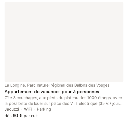
endroit idéal pour les randonnées, pistes de ski à 45 min,
commerces à 6 km, produits locaux Bois de chauffage à volonté
La Longine, Parc naturel régional des Ballons des Vosges
Appartement de vacances pour 3 personnes
Gîte 3 couchages, aux pieds du plateau des 1000 étangs, avec
la possibilité de louer sur place des VTT électrique (35 € / jour /
VTT) À 300 m une pisciculture Un espace détente avec jacuzzi
Jacuzzi
WiFi
Parking
est à louer 20 € / 2 h Une terrasse avec son salon de jardin et
60 €
dès
par nuit
barbecue Rivière le Breuchin en bout de parcelle