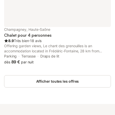
Champagney, Haute-Saône
Chalet pour 4 personnes
8.9
Très bien
⋅
18 avis
Offering garden views, Le chant des grenouilles is an
accommodation located in Frédéric-Fontaine, 28 km from
Montbeliard Castle and 30 km from Stade Auguste Bonal. This
Parking
Terrasse
Draps de lit
property offers access to a terrace and free private parking.
89 €
dès
par nuit
Afficher toutes les offres