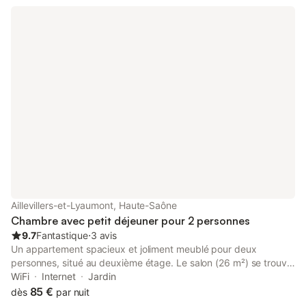
Aillevillers-et-Lyaumont, Haute-Saône
Chambre avec petit déjeuner pour 2 personnes
9.7
Fantastique
⋅
3 avis
Un appartement spacieux et joliment meublé pour deux
personnes, situé au deuxième étage. Le salon (26 m²) se trouve
à l'avant de notre moulin. Le salon comprend un coin salon, un
WiFi
Internet
Jardin
coin repas et une cuisine. La cuisine est équipée d'une cuisinière
85 €
dès
par nuit
à gaz 4 feux, d'un réfrigérateur avec compartiment congélateur,