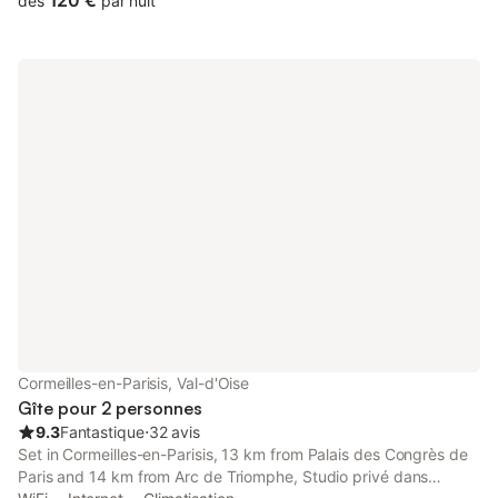
120 €
dès
par nuit
Paris, avec toutes les commodités à portée de main pour
découvrir la région en toute sérénité. 1. Capacité d’occupation
Le logement est réservé exclusivement au nombre de
personnes indiqué dans la réservation. Toute personne
supplémentaire doit être déclarée et autorisée au préalable. Le
tarif varie en fonction du nombre de voyageurs (linge,
consommables, charges, etc.). 2. Arrivée et départ • Heure
d’arrivée : à partir de 16h, en autonomie et sans limite horaire. •
Arrivée anticipée : possible à partir de 14h, sous réserve de
disponibilité et moyennant un supplément. Merci de nous
contacter au moins 24h à l’avance. • Heure de départ : jusqu’à
11h. • Départ tardif : un départ jusqu’à 13h est possible, sous
réserve de disponibilité et moyennant un supplément. Merci de
nous contacter au moins 24h à l’avance. 3. Utilisation des lieux
Merci de respecter le mobilier et les équipements mis à
disposition. Tout dommage ou perte devra être signalé
immédiatement et pourra entraîner une demande de
Cormeilles-en-Parisis, Val-d'Oise
dédommagement. Le logement doit être utilisé de manière
Gîte pour 2 personnes
normale et rendu en bon état. 4. Pro
9.3
Fantastique
⋅
32 avis
Set in Cormeilles-en-Parisis, 13 km from Palais des Congrès de
Paris and 14 km from Arc de Triomphe, Studio privé dans