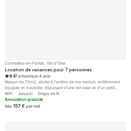
en Parisis y a 18 minutos de la estación St Lazare.
Cormeilles-en-Parisis, Val-d'Oise
Location de vacances pour 7 personnes
9.5
Fantastique
⋅
4 avis
Maison de 75m2, située à l'arrière de ma maison, entièrement
équipée et meublée, disposant d'une terrasse et d'un petit
jardin. Totalement indépendante, elle dispose de sa propre
WiFi
Jacuzzi
Draps de lit
entrée via un portail et d'une place de parking. Au RDC, une
Annulation gratuite
entrée spacieuse avec grand placard, des toilettes, un salon
157 €
dès
par nuit
avec canapé convertible deux places et une télévision, une salle
à manger et une cuisine ouverte toute équipée (plaque de
cuisson à induction, micro-onde, four, frigo/congélateur,
cafetière électrique, bouilloire, grille pain, cocotte minute...). A