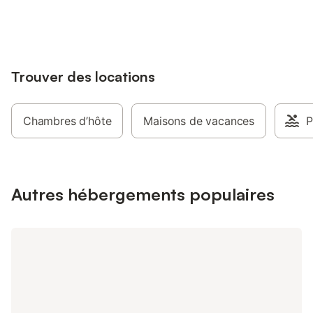
jusqu'à 10% sur nos logements.
Trouver des locations
Chambres d’hôte
Maisons de vacances
P
Autres hébergements populaires