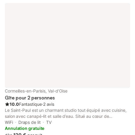
Cormeilles-en-Parisis, Val-d'Oise
Gîte pour 2 personnes
10.0
Fantastique
⋅
2 avis
Le Saint-Paul est un charmant studio tout équipé avec cuisine,
salon avec canapé-lit et salle d’eau. Situé au cœur de
Cormeilles-en-Parisis, il offre un accès rapide à la gare (8 min à
WiFi
Draps de lit
TV
pied), au parc Schlumberger (5 min) et aux commerces du
Annulation gratuite
centre-ville (3 min). Profitez d’un séjour confortable proche de