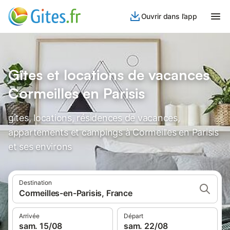
Ouvrir dans l’app
Gîtes et locations de vacances
Cormeilles en Parisis
gîtes, locations, résidences de vacances,
appartements et campings à Cormeilles en Parisis
et ses environs
Destination
Cormeilles-en-Parisis, France
Arrivée
Départ
sam. 15/08
sam. 22/08