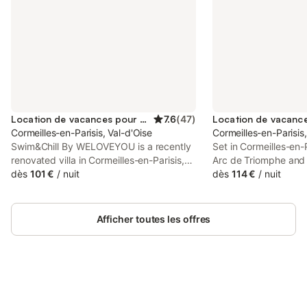
Location de vacances pour 4 personnes
7.6
(
47
)
Cormeilles-en-Parisis, Val-d'Oise
Cormeilles-en-Parisis,
Swim&Chill By WELOVEYOU is a recently
Set in Cormeilles-en-
renovated villa in Cormeilles-en-Parisis,
Arc de Triomphe and 
where guests can makes the most of its
dès
101 €
/
nuit
Germain Golf Course, 
dès
114 €
/
nuit
outdoor swimming pool, open-air bath
25 min des Champs-E
and garden.
garden and air condit
Afficher toutes les offres
Connectez-vous et économisez
Se connecter