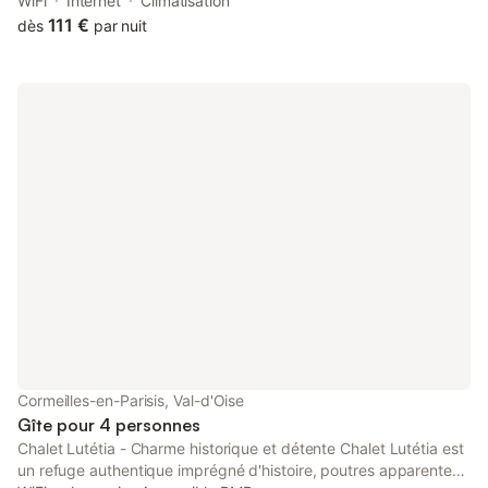
pavillon offers a garden and air conditioning. This property
WiFi
Internet
Climatisation
offers access to a patio and free private parking.
111 €
dès
par nuit
Cormeilles-en-Parisis, Val-d'Oise
Gîte pour 4 personnes
Chalet Lutétia - Charme historique et détente Chalet Lutétia est
un refuge authentique imprégné d'histoire, poutres apparentes