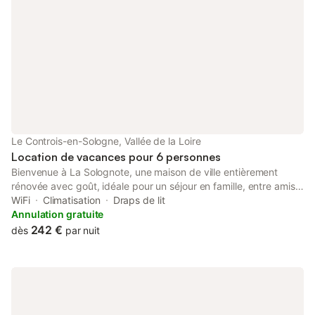
Le Controis-en-Sologne, Vallée de la Loire
Location de vacances pour 6 personnes
Bienvenue à La Solognote, une maison de ville entièrement
rénovée avec goût, idéale pour un séjour en famille, entre amis
ou même en télétravail. Située en plein centre de Contres, cette
WiFi
Climatisation
Draps de lit
demeure allie charme, confort et praticité pour accueillir jusqu’à
Annulation gratuite
6 personnes. ✨ Les atouts du gîte : ✅ 3 chambres élégantes : -
242 €
dès
par nuit
2 chambres avec lit 160 cm pour des nuits reposantes - 1
chambre avec deux lits 90 cm, parfaite pour les enfants ou amis
✅ Un coin bureau dédié, idéal pour le télétravail avec une
connexion Wi-Fi fiable ✅Une cuisine équipée Micro onde , lave
vaisselle, machine à café senseo, ✅Un salon, séjour avec table
pour 6personnes ✅ 2 salles de bain et 2 toilettes, pour un