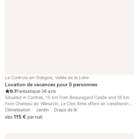
Le Controis-en-Sologne, Vallée de la Loire
Location de vacances pour 5 personnes
9.7
Fantastique
⋅
38 avis
Situated in Contres, 15 km from Beauregard Castle and 18 km
from Chateau de Villesavin, Le Clos Aime offers air conditioning.
Set 10 km from Château de Cheverny, the property offers a
Climatisation
Jardin
Draps de lit
garden and free private parking.
115 €
dès
par nuit