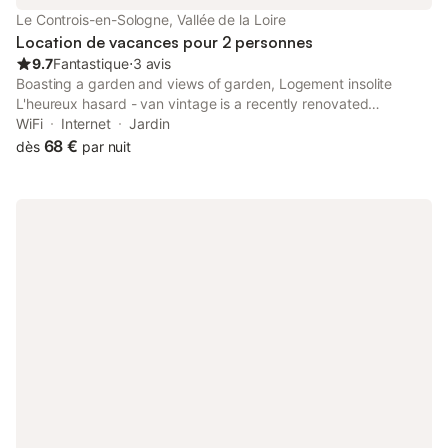
visite. Veuillez noter que la propriété est entièrement non-
Le Controis-en-Sologne, Vallée de la Loire
fumeur et qu'une facture vous sera fournie.
Location de vacances pour 2 personnes
9.7
Fantastique
⋅
3 avis
Boasting a garden and views of garden, Logement insolite
L'heureux hasard - van vintage is a recently renovated
campground set in Contres, 9.3 km from Château de Cheverny.
WiFi
Internet
Jardin
68 €
dès
par nuit