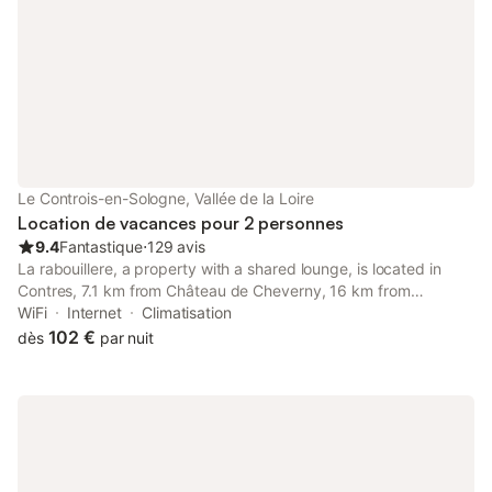
disponibles pour les familles, et le logement est doté d'un sol en
carrelage. À l'extérieur, vous trouverez une terrasse avec
mobilier de jardin et un barbecue, donnant sur une cour
intérieure. Un parking privé est disponible sur place et
l'ensemble de la propriété est non-fumeur. L'emplacement
permet un accès facile aux points d'intérêt de Contres, et les
environs sont parfaits pour visiter les châteaux et le zoo à
proximité. L'accès se fait par clé, et le linge de maison ainsi que
les serviettes sont fournis.
Le Controis-en-Sologne, Vallée de la Loire
Location de vacances pour 2 personnes
9.4
Fantastique
⋅
129 avis
La rabouillere, a property with a shared lounge, is located in
Contres, 7.1 km from Château de Cheverny, 16 km from
Beauregard Castle, as well as 18 km from Chateau de Villesavin.
WiFi
Internet
Climatisation
102 €
dès
par nuit