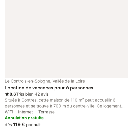
Le Controis-en-Sologne, Vallée de la Loire
Location de vacances pour 6 personnes
8.6
Très bien
⋅
42 avis
Située à Contres, cette maison de 110 m² peut accueillir 6
personnes et se trouve à 700 m du centre-ville. Ce logement
indépendant est entièrement situé au rez-de-chaussée, offrant
WiFi
Internet
Terrasse
une disposition pratique pour les familles en visite dans la
Annulation gratuite
région. L'intérieur comprend 2 chambres avec des lits doubles
119 €
dès
par nuit
et simples, une salle de bains et un espace de vie avec canapé