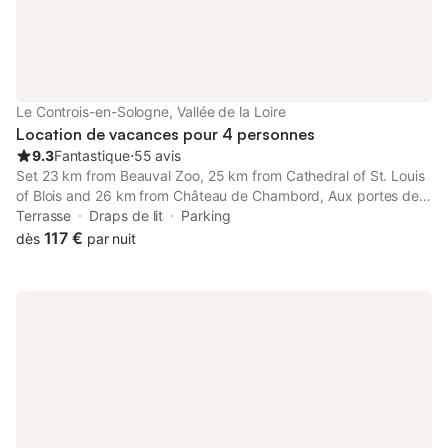
Le Controis-en-Sologne, Vallée de la Loire
Location de vacances pour 4 personnes
9.3
Fantastique
⋅
55 avis
Set 23 km from Beauval Zoo, 25 km from Cathedral of St. Louis
of Blois and 26 km from Château de Chambord, Aux portes de
Beauval provides accommodation situated in Contres.
Terrasse
Draps de lit
Parking
117 €
dès
par nuit