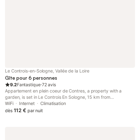
Le Controis-en-Sologne, Vallée de la Loire
Gîte pour 6 personnes
9.2
Fantastique
⋅
72 avis
Appartement en plein coeur de Contres, a property with a
garden, is set in Le Controis En Sologne, 15 km from
Beauregard Castle, 18 km from Chateau de Villesavin, as well as
WiFi
Internet
Climatisation
22 km from Beauval Zoo.
112 €
dès
par nuit