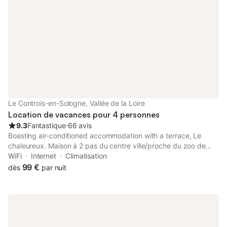
Le Controis-en-Sologne, Vallée de la Loire
Location de vacances pour 4 personnes
9.3
Fantastique
⋅
66 avis
Boasting air-conditioned accommodation with a terrace, Le
chaleureux. Maison à 2 pas du centre ville/proche du zoo de
Beauval is set in Contres.
WiFi
Internet
Climatisation
99 €
dès
par nuit