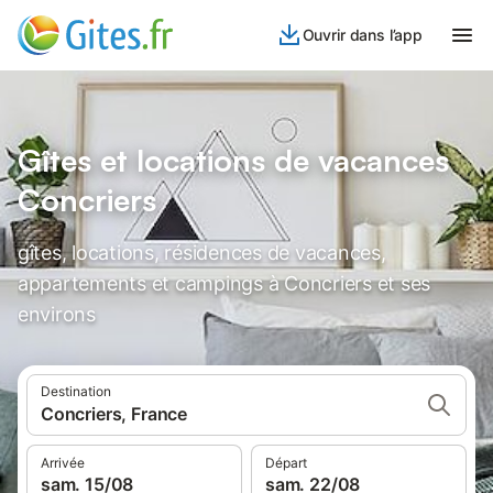
Ouvrir dans l’app
Gîtes et locations de vacances
Concriers
gîtes, locations, résidences de vacances,
appartements et campings à Concriers et ses
environs
Destination
Concriers, France
Arrivée
Départ
sam. 15/08
sam. 22/08