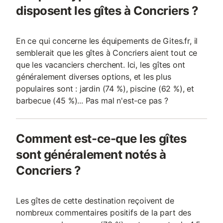
disposent les gîtes à Concriers ?
- Une large gamme d’ustensiles de cuisi
vous et vous faisons 
sorties coup de coeur
En ce qui concerne les équipements de Gites.fr, il
semblerait que les gîtes à Concriers aient tout ce
que les vacanciers cherchent. Ici, les gîtes ont
généralement diverses options, et les plus
populaires sont : jardin (74 %), piscine (62 %), et
barbecue (45 %)... Pas mal n'est-ce pas ?
Comment est-ce-que les gîtes
sont généralement notés à
Concriers ?
Les gîtes de cette destination reçoivent de
nombreux commentaires positifs de la part des