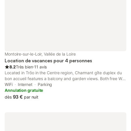
Montoire-sur-le-Loir, Vallée de la Loire
Location de vacances pour 4 personnes
8.2
Très bien
⋅
11 avis
Located in Trôo in the Centre region, Charmant gîte duplex du
bon accueil features a balcony and garden views. Both free WiFi
and parking on-site are available at the holiday home free of
WiFi
Internet
Parking
charge. Guests can make use of a garden.
Annulation gratuite
93 €
dès
par nuit