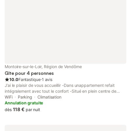
Montoire-sur-le-Loir, Région de Vendôme
Gîte pour 4 personnes
10.0
Fantastique
⋅
1 avis
J’ai le plaisir de vous accueillir -Dans unappartement refait
intégralement avec tout le confort -Situé en plein centre de
Montoire sur loir -Proche de tous commerces et lieux
WiFi
Parking
Climatisation
touristiques à découvrir
Annulation gratuite
118 €
dès
par nuit