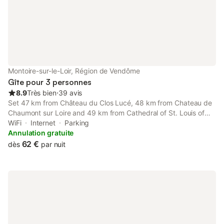
Montoire-sur-le-Loir, Région de Vendôme
Gîte pour 3 personnes
8.9
Très bien
⋅
39 avis
Set 47 km from Château du Clos Lucé, 48 km from Chateau de
Chaumont sur Loire and 49 km from Cathedral of St. Louis of
Blois, Charmant studio en plein centre de Montoire provides
WiFi
Internet
Parking
accommodation situated in Montoire-sur-le-Loir.
Annulation gratuite
62 €
dès
par nuit