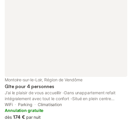
Montoire-sur-le-Loir, Région de Vendôme
Gîte pour 4 personnes
J’ai le plaisir de vous accueillir -Dans unappartement refait
intégralement avec tout le confort -Situé en plein centre
historique de Montoire sur loir -Proche de tous commerces et
WiFi
Parking
Climatisation
lieux touristiques à découvrir
Annulation gratuite
174 €
dès
par nuit