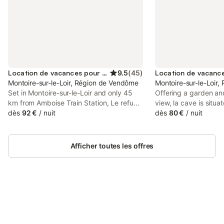
Location de vacances pour 4 personnes
9.5
(
45
)
Montoire-sur-le-Loir, Région de Vendôme
Montoire-sur-le-Loir
Set in Montoire-sur-le-Loir and only 45
Offering a garden an
km from Amboise Train Station, Le refuge
view, la cave is situa
offers accommodation with inner
dès
92 €
/
nuit
le-Loir, 47 km from 
dès
80 €
/
nuit
courtyard views, free WiFi and free
and 48 km from Chât
private parking. Located 47 km from
This property offers 
Château du Clos Lucé, the property
free private parking 
Afficher toutes les offres
features a garden.
Connectez-vous et économisez
Se connecter
jusqu'à 10% sur nos logements.