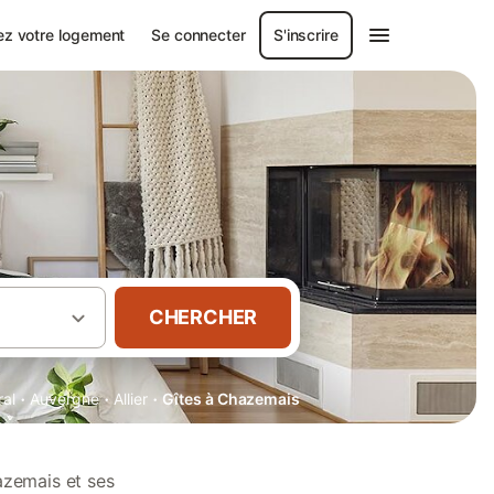
ez votre logement
Se connecter
S'inscrire
CHERCHER
·
·
·
ral
Auvergne
Allier
Gîtes à Chazemais
azemais et ses