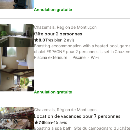
Annulation gratuite
Chazemais, Région de Montluçon
Gîte pour 2 personnes
8.0
Très bien
⋅
2 avis
Boasting accommodation with a heated pool, garde
chalet ESPAGNE pour 2 personnes is set in Chazema
access to a terrace, table tennis, free private parki
Piscine extérieure
Piscine
WiFi
Annulation gratuite
Chazemais, Région de Montluçon
Location de vacances pour 7 personnes
7.6
Bien
⋅
45 avis
Boasting a spa bath, Gîte du campagnard du châte