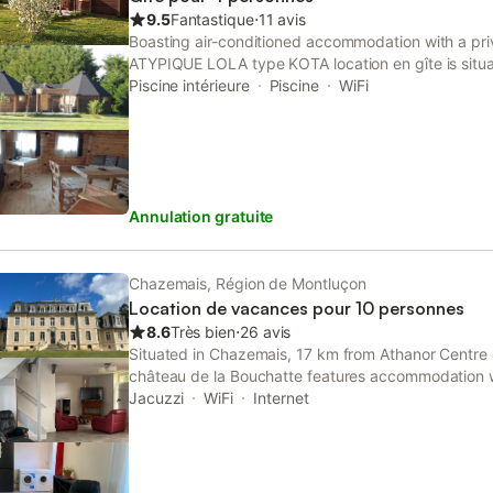
plusieurs sites d'intérêt. Explorez le charmant vil
9.5
Fantastique
⋅
11 avis
l'aventure sur les sentiers de randonnée environna
Boasting air-conditioned accommodation with a pr
peuvent profiter des installations de volley-ball et 
ATYPIQUE LOLA type KOTA location en gîte is situ
manquez pas les marchés locaux pour découvrir de
Featuring full-day security, this property also prov
Piscine intérieure
Piscine
WiFi
area.
Annulation gratuite
Chazemais, Région de Montluçon
Location de vacances pour 10 personnes
8.6
Très bien
⋅
26 avis
Situated in Chazemais, 17 km from Athanor Centre
château de la Bouchatte features accommodation wi
full-day security, and a concierge service.
Jacuzzi
WiFi
Internet