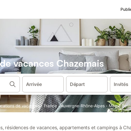
Publi
s de vacances Chazemais
Arrivée
Départ
Invités
·
·
·
locations de vacances
France
Auvergne-Rhône-Alpes
Massif cent
ons, résidences de vacances, appartements et campings à Ch