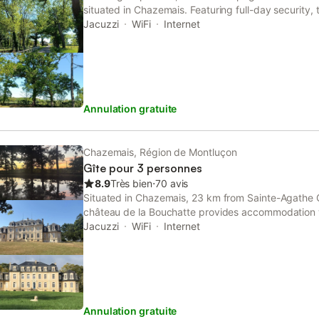
situated in Chazemais. Featuring full-day security, 
guests with a children's playground.
Jacuzzi
WiFi
Internet
Annulation gratuite
Chazemais, Région de Montluçon
Gîte pour 3 personnes
8.9
Très bien
⋅
70 avis
Situated in Chazemais, 23 km from Sainte-Agathe 
château de la Bouchatte provides accommodation wit
packages and a steam room.
Jacuzzi
WiFi
Internet
Annulation gratuite