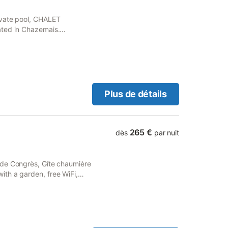
lage de Chazemais ou partez à
nts. Les amateurs de sports
ivate pool, CHALET
de tennis à proximité. Ne
ated in Chazemais.
s produits ré
ides guests with a picnic
Plus de détails
265 €
dès
par nuit
 de Congrès, Gîte chaumière
th a garden, free WiFi,