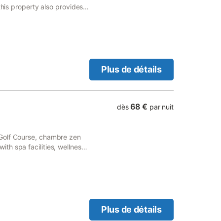
this property also provides
Plus de détails
68 €
dès
par nuit
Golf Course, chambre zen
h spa facilities, wellness
Plus de détails