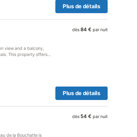
Plus de détails
84 €
dès
par nuit
n view and a balcony,
is. This property offers
ng and free WiFi.
Plus de détails
54 €
dès
par nuit
au de la Bouchatte is