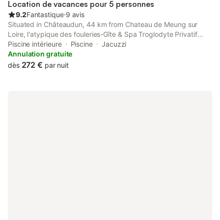
Location de vacances pour 5 personnes
9.2
Fantastique
⋅
9 avis
Situated in Châteaudun, 44 km from Chateau de Meung sur
Loire, l'atypique des fouleries-Gîte & Spa Troglodyte Privatif
features accommodation with a hot tub, spa facilities and
Piscine intérieure
Piscine
Jacuzzi
wellness packages.
Annulation gratuite
272 €
dès
par nuit