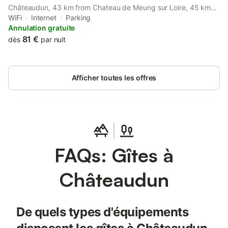
Châteaudun, 43 km from Chateau de Meung sur Loire, 45 km
from Municipal Theatre of Chartres, and 45 km from Chartres
WiFi
Internet
Parking
Train Station.
Annulation gratuite
81 €
dès
par nuit
Afficher toutes les offres
FAQs: Gîtes à
Châteaudun
De quels types d'équipements