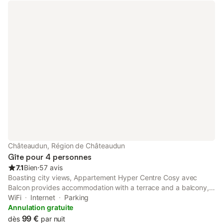
Châteaudun, Région de Châteaudun
Gîte pour 4 personnes
7.1
Bien
⋅
57 avis
Boasting city views, Appartement Hyper Centre Cosy avec
Balcon provides accommodation with a terrace and a balcony,
around 42 km from Chateau de Talcy.
WiFi
Internet
Parking
Annulation gratuite
99 €
dès
par nuit