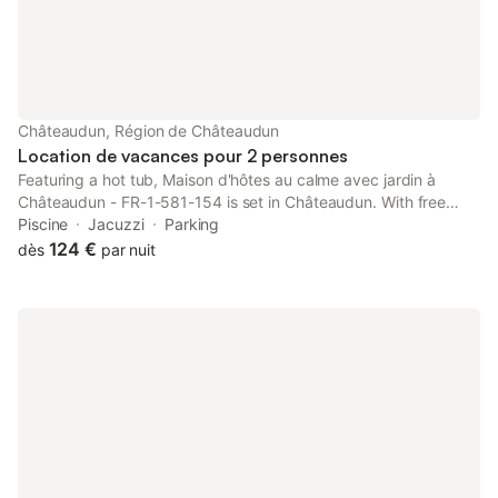
Châteaudun, Région de Châteaudun
Location de vacances pour 2 personnes
Featuring a hot tub, Maison d'hôtes au calme avec jardin à
Châteaudun - FR-1-581-154 is set in Châteaudun. With free
private parking, the property is 46 km from Municipal Theatre
Piscine
Jacuzzi
Parking
of Chartres and 47 km from Chartres Train Station.
124 €
dès
par nuit