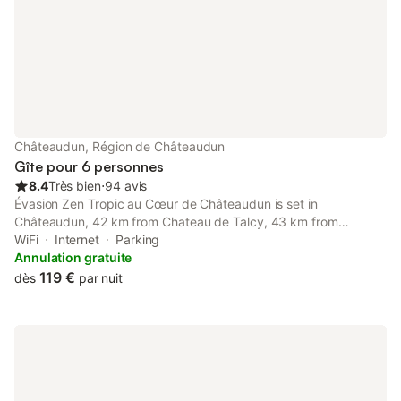
Châteaudun, Région de Châteaudun
Gîte pour 6 personnes
8.4
Très bien
⋅
94 avis
Évasion Zen Tropic au Cœur de Châteaudun is set in
Châteaudun, 42 km from Chateau de Talcy, 43 km from
Chateau de Meung sur Loire, as well as 45 km from Municipal
WiFi
Internet
Parking
Theatre of Chartres.
Annulation gratuite
119 €
dès
par nuit