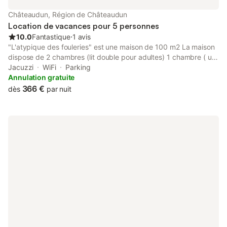
Châteaudun, Région de Châteaudun
Location de vacances pour 5 personnes
10.0
Fantastique
⋅
1 avis
"L'atypique des fouleries" est une maison de 100 m2 La maison
dispose de 2 chambres (lit double pour adultes) 1 chambre ( un
lit simple ) un lit parapluie pour bébé) . cuisine equipée et
Jacuzzi
WiFi
Parking
aménagée salon de jardin table et chaises barbecue recharge
Annulation gratuite
electrique pour voiture electrique et parking privé gratuit notre
366 €
dès
par nuit
espace troglodyte avec son jacuzzi 5 places en illimité et
privatif vous etes a 5 min de toutes les commodites restaurants
commerces chateau les grottes du foulon le bord de loir canoé
... notre espace jacuzzi privatif rien que pour vous pendant tout
votre séjour massages possibles sur demande en supplement