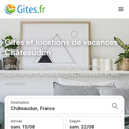
Gîtes et locations de vacances
Châteaudun
gîtes, locations, résidences de vacances,
appartements et campings à Châteaudun et ses
environs
Destination
Châteaudun, France
Arrivée
Départ
sam. 15/08
sam. 22/08