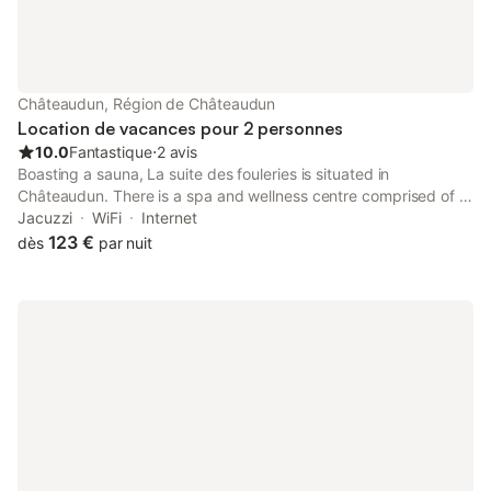
Châteaudun, Région de Châteaudun
Location de vacances pour 2 personnes
10.0
Fantastique
⋅
2 avis
Boasting a sauna, La suite des fouleries is situated in
Châteaudun. There is a spa and wellness centre comprised of a
sauna, a hot tub and a wellness packages.
Jacuzzi
WiFi
Internet
123 €
dès
par nuit