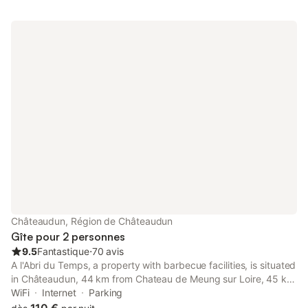
Châteaudun, Région de Châteaudun
Gîte pour 2 personnes
9.5
Fantastique
⋅
70 avis
A l'Abri du Temps, a property with barbecue facilities, is situated
in Châteaudun, 44 km from Chateau de Meung sur Loire, 45 km
from Municipal Theatre of Chartres, as well as 46 km from
WiFi
Internet
Parking
Chartres Train Station.