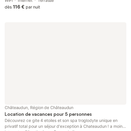
offers air conditioning. It is set 45 km from Municipal Theatre of
WiFi
Internet
Terrasse
Chartres and offers bicycle parking.
116 €
dès
par nuit
Châteaudun, Région de Châteaudun
Location de vacances pour 5 personnes
Découvrez ce gite 4 etoiles et son spa troglodyte unique en
privatif total pour un séjour d'exception à Chateaudun ! a moins