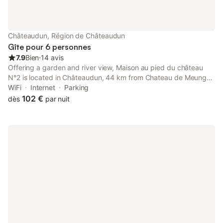
Châteaudun, Région de Châteaudun
Gîte pour 6 personnes
7.9
Bien
⋅
14 avis
Offering a garden and river view, Maison au pied du château
N°2 is located in Châteaudun, 44 km from Chateau de Meung
sur Loire and 45 km from Municipal Theatre of Chartres.
WiFi
Internet
Parking
102 €
dès
par nuit