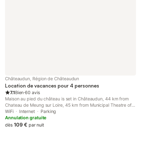
Châteaudun, Région de Châteaudun
Location de vacances pour 4 personnes
7.1
Bien
⋅
60 avis
Maison au pied du château is set in Châteaudun, 44 km from
Chateau de Meung sur Loire, 45 km from Municipal Theatre of
Chartres, and 45 km from Chartres Train Station.
WiFi
Internet
Parking
Annulation gratuite
109 €
dès
par nuit