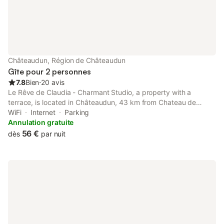
Châteaudun, Région de Châteaudun
Gîte pour 2 personnes
7.8
Bien
⋅
20 avis
Le Rêve de Claudia - Charmant Studio, a property with a
terrace, is located in Châteaudun, 43 km from Chateau de
Meung sur Loire, 45 km from Municipal Theatre of Chartres, as
WiFi
Internet
Parking
well as 45 km from Chartres Train Station.
Annulation gratuite
56 €
dès
par nuit