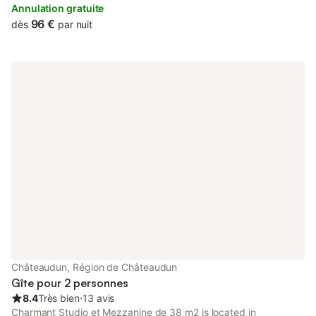
Chartres.
Annulation gratuite
96 €
dès
par nuit
Châteaudun, Région de Châteaudun
Gîte pour 2 personnes
8.4
Très bien
⋅
13 avis
Charmant Studio et Mezzanine de 38 m2 is located in