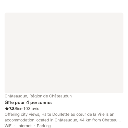
Châteaudun, Région de Châteaudun
Gîte pour 4 personnes
7.8
Bien
⋅
103 avis
Offering city views, Halte Douillette au cœur de la Ville is an
accommodation located in Châteaudun, 44 km from Chateau
de Meung sur Loire and 45 km from Municipal Theatre of
WiFi
Internet
Parking