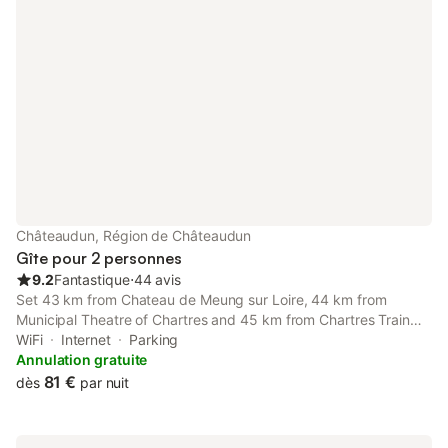
Châteaudun, Région de Châteaudun
Gîte pour 2 personnes
9.2
Fantastique
⋅
44 avis
Set 43 km from Chateau de Meung sur Loire, 44 km from
Municipal Theatre of Chartres and 45 km from Chartres Train
Station, Doris 3 offers accommodation located in Châteaudun.
WiFi
Internet
Parking
Annulation gratuite
81 €
dès
par nuit