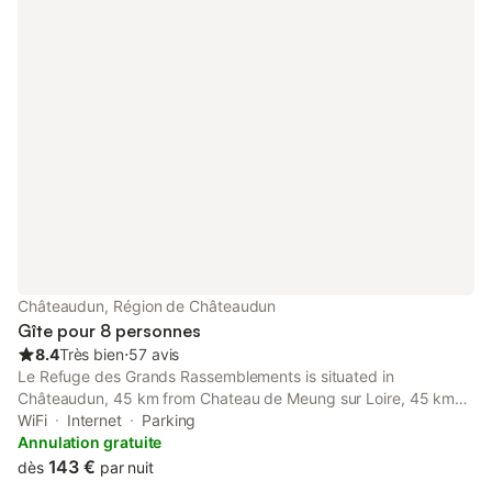
Châteaudun, Région de Châteaudun
Gîte pour 8 personnes
8.4
Très bien
⋅
57 avis
Le Refuge des Grands Rassemblements is situated in
Châteaudun, 45 km from Chateau de Meung sur Loire, 45 km
from Municipal Theatre of Chartres, as well as 46 km from
WiFi
Internet
Parking
Chartres Train Station.
Annulation gratuite
143 €
dès
par nuit