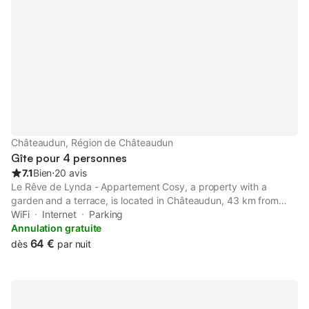
Châteaudun, Région de Châteaudun
Gîte pour 4 personnes
7.1
Bien
⋅
20 avis
Le Rêve de Lynda - Appartement Cosy, a property with a
garden and a terrace, is located in Châteaudun, 43 km from
Chateau de Meung sur Loire, 45 km from Municipal Theatre of
WiFi
Internet
Parking
Chartres, as well as 45 km from Chartres Train Station.
Annulation gratuite
64 €
dès
par nuit