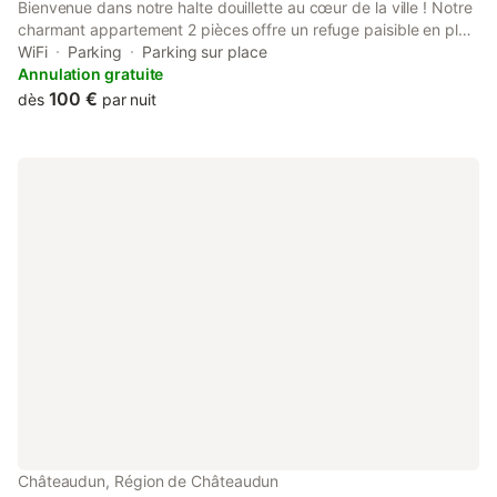
Bienvenue dans notre halte douillette au cœur de la ville ! Notre
charmant appartement 2 pièces offre un refuge paisible en plein
centre-ville de Châteaudun. Profitez de l'ambiance animée tout
WiFi
Parking
Parking sur place
en étant à quelques pas des boutiques, restaurants et
Annulation gratuite
attractions locales telles que le château de Châteaudun, les
100 €
dès
par nuit
rives du Loir ainsi que les grottes Idéal pour les travailleurs en
déplacement, notre logement vous offre également un espace
confortable pour vous ressourcer après une journée bien
remplie
Châteaudun, Région de Châteaudun