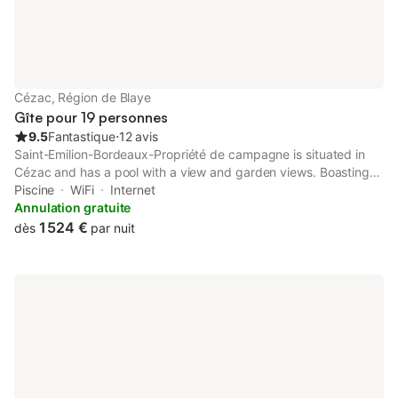
Cézac, Région de Blaye
Gîte pour 19 personnes
9.5
Fantastique
⋅
12 avis
Saint-Emilion-Bordeaux-Propriété de campagne is situated in
Cézac and has a pool with a view and garden views. Boasting
full-day security, this property also provides guests with a
Piscine
WiFi
Internet
picnic area.
Annulation gratuite
1 524 €
dès
par nuit