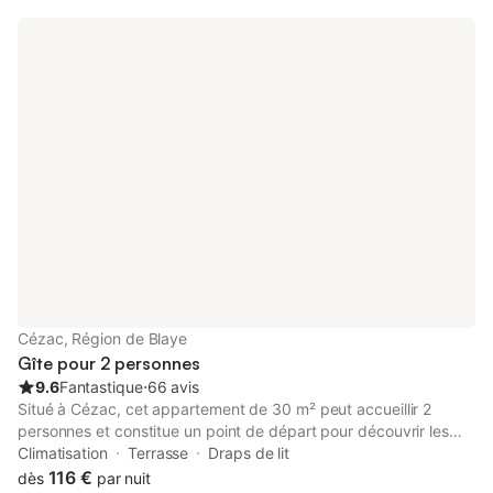
Cézac, Région de Blaye
Gîte pour 2 personnes
9.6
Fantastique
⋅
66 avis
Situé à Cézac, cet appartement de 30 m² peut accueillir 2
personnes et constitue un point de départ pour découvrir les
environs. L'hébergement se trouve à 900 m du centre-ville et
Climatisation
Terrasse
Draps de lit
dispose d'un agencement de plain-pied avec une entrée privée,
116 €
dès
par nuit