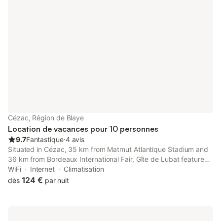
Saint-Emilion situés à 30min environ de notre Domaine. Au coeur
de la campagne, vous pouvez aisément déconnecter et
prendre le temps pour vous ressourcer sur place, déguster de
bons vins alentours, réaliser des activités ludiques ou encore
déguster le miel de notre voisin.
Cézac, Région de Blaye
Location de vacances pour 10 personnes
9.7
Fantastique
⋅
4 avis
Situated in Cézac, 35 km from Matmut Atlantique Stadium and
36 km from Bordeaux International Fair, Gîte de Lubat features
spacious air-conditioned accommodation with a terrace and
WiFi
Internet
Climatisation
free WiFi.
124 €
dès
par nuit