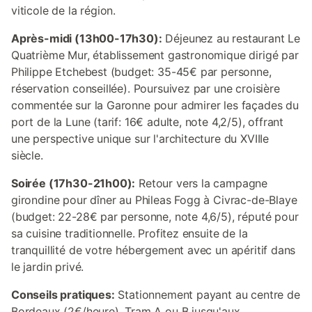
viticole de la région.
Après-midi (13h00-17h30):
Déjeunez au restaurant Le
Quatrième Mur, établissement gastronomique dirigé par
Philippe Etchebest (budget: 35-45€ par personne,
réservation conseillée). Poursuivez par une croisière
commentée sur la Garonne pour admirer les façades du
port de la Lune (tarif: 16€ adulte, note 4,2/5), offrant
une perspective unique sur l'architecture du XVIIIe
siècle.
Soirée (17h30-21h00):
Retour vers la campagne
girondine pour dîner au Phileas Fogg à Civrac-de-Blaye
(budget: 22-28€ par personne, note 4,6/5), réputé pour
sa cuisine traditionnelle. Profitez ensuite de la
tranquillité de votre hébergement avec un apéritif dans
le jardin privé.
Conseils pratiques:
Stationnement payant au centre de
Bordeaux (2€/heure). Tram A ou B jusqu'aux