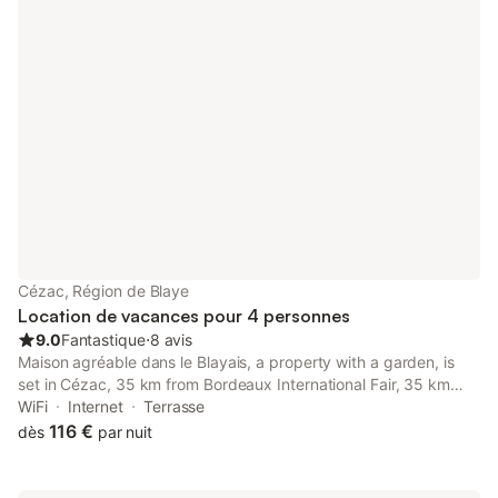
Cézac, Région de Blaye
Location de vacances pour 4 personnes
9.0
Fantastique
⋅
8 avis
Maison agréable dans le Blayais, a property with a garden, is
set in Cézac, 35 km from Bordeaux International Fair, 35 km
from Chaban Delmas Bridge, as well as 35 km from La Cite du
WiFi
Internet
Terrasse
Vin.
116 €
dès
par nuit