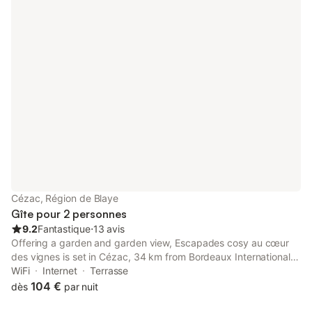
Cézac, Région de Blaye
Gîte pour 2 personnes
9.2
Fantastique
⋅
13 avis
Offering a garden and garden view, Escapades cosy au cœur
des vignes is set in Cézac, 34 km from Bordeaux International
Fair and 34 km from Chaban Delmas Bridge. This property
WiFi
Internet
Terrasse
offers access to a terrace, free private parking and free WiFi.
104 €
dès
par nuit