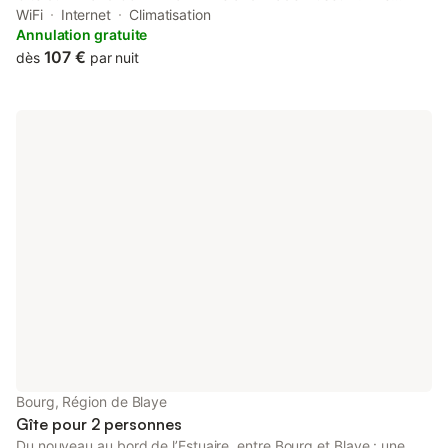
property is located 36 km from Matmut Atlantique Stadium, 36
WiFi
Internet
Climatisation
km from Bordeaux International Fair and 37 km from Chaban
Annulation gratuite
Delmas Bridge.
107 €
dès
par nuit
Bourg, Région de Blaye
Gîte pour 2 personnes
Du nouveau au bord de l’Estuaire, entre Bourg et Blaye : une