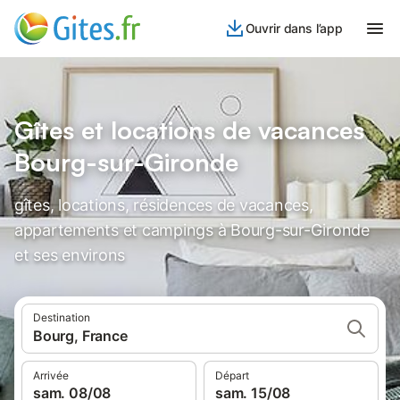
Ouvrir dans l’app
Gîtes et locations de vacances
Bourg-sur-Gironde
gîtes, locations, résidences de vacances,
appartements et campings à Bourg-sur-Gironde
et ses environs
Destination
Bourg, France
Arrivée
Départ
sam. 08/08
sam. 15/08