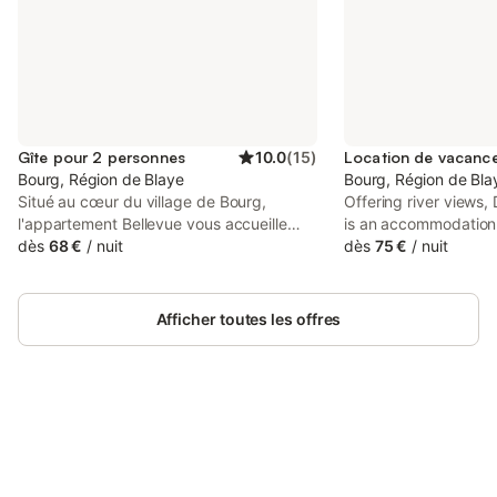
Gîte pour 2 personnes
10.0
(
15
)
Bourg, Région de Blaye
Bourg, Région de Bla
Situé au cœur du village de Bourg,
Offering river views
l'appartement Bellevue vous accueille
is an accommodation 
dans un bâtiment du XVIIIe siècle
dès
68 €
/
nuit
sur-Gironde, 35 km 
dès
75 €
/
nuit
entièrement rénové. Ce logement paisible
International Fair a
de 35 m² peut accueillir jusqu'à 2
Delmas Bridge.
personnes et dispose d'une chambre
Afficher toutes les offres
ainsi que d'une salle de bain. Vous
bénéficierez du Wi-Fi privé, de la
climatisation et d'une télévision pour
votre confort. Depuis la terrasse, vous
profiterez d'une vue dominante sur la
Dordogne. L'appartement possède une
Connectez-vous et économisez
Se connecter
terrasse idéale pour profiter des beaux
jusqu'à 10% sur nos logements.
jours. Un parking commun est disponible