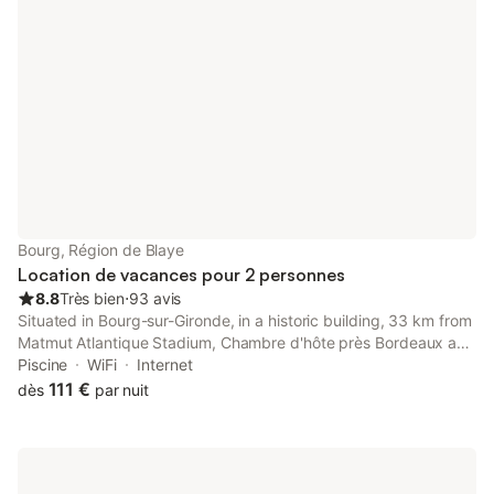
Bourg, Région de Blaye
Location de vacances pour 2 personnes
8.8
Très bien
⋅
93 avis
Situated in Bourg-sur-Gironde, in a historic building, 33 km from
Matmut Atlantique Stadium, Chambre d'hôte près Bordeaux au
château Camponac is a bed and breakfast with free bikes and
Piscine
WiFi
Internet
garden.
111 €
dès
par nuit