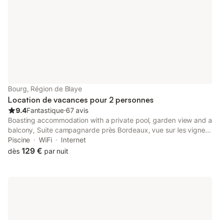
bien que l'établissement soit entièrement non-fumeurs. Les
activités à proximité incluent la randonnée, le vélo, la pêche et
l'équitation ; la Dordogne et le centre-ville se trouvent à 1,5 km,
tandis qu'une plage est accessible à 10 km. Des services tels
que la livraison de courses, la blanchisserie et la location de
vélos peuvent être organisés, et des options de restauration
sont situées à 1 km.
Bourg, Région de Blaye
Location de vacances pour 2 personnes
9.4
Fantastique
⋅
67 avis
Boasting accommodation with a private pool, garden view and a
balcony, Suite campagnarde près Bordeaux, vue sur les vignes
au Château Camponac is situated in Bourg-sur-Gironde.
Piscine
WiFi
Internet
129 €
dès
par nuit