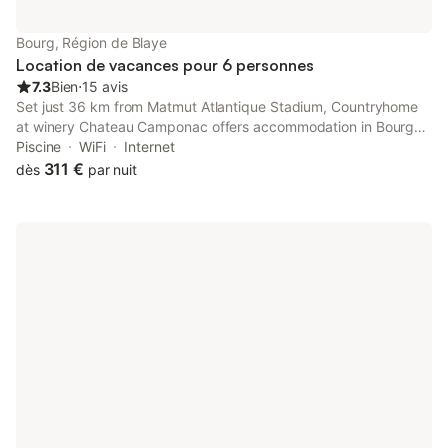
Bourg, Région de Blaye
Location de vacances pour 6 personnes
7.3
Bien
⋅
15 avis
Set just 36 km from Matmut Atlantique Stadium, Countryhome
at winery Chateau Camponac offers accommodation in Bourg-
sur-Gironde with access to an outdoor swimming pool, free
Piscine
WiFi
Internet
bikes, as well as private check-in and check-out.
311 €
dès
par nuit