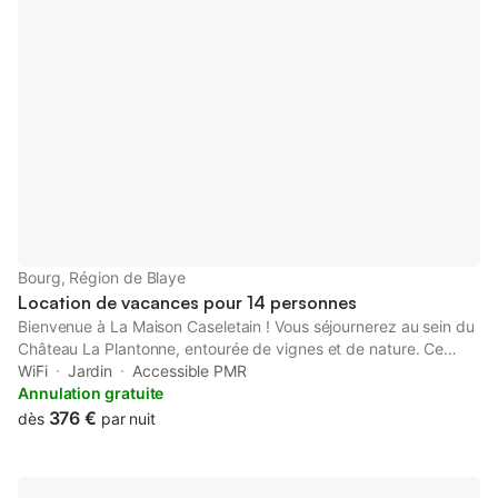
Bourg, Région de Blaye
Location de vacances pour 14 personnes
Bienvenue à La Maison Caseletain ! Vous séjournerez au sein du
Château La Plantonne, entourée de vignes et de nature. Ce
cadre historique, au cœur de l’appellation Côtes de Bourg, offre
WiFi
Jardin
Accessible PMR
une véritable parenthèse loin du quotidien. Ici, tout invite à
Annulation gratuite
ralentir pour profiter du cadre naturel. À 40 minutes de
376 €
dès
par nuit
Bordeaux, 1h10 des plages et à deux pas du Médoc, c’est le
point de départ idéal pour découvrir la région, et son patrimoine
viticole et gastronomique. Nous avons imaginé notre maison