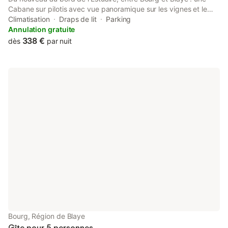
Cabane sur pilotis avec vue panoramique sur les vignes et le
fleuve vous accueillera pour un moment d’évasion et de détente
Climatisation
Draps de lit
Parking
avec SPA Climatisation Terrasse panoramique Petit-déjeuner
Annulation gratuite
"maison"
338 €
dès
par nuit
Bourg, Région de Blaye
Gîte pour 5 personnes