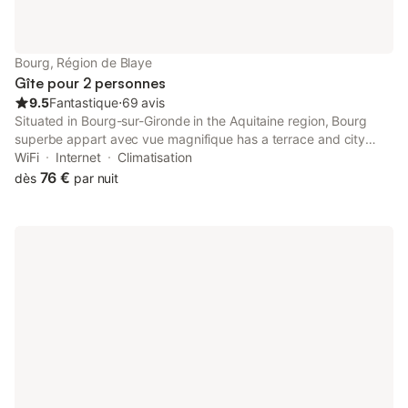
et le linge de cuisine sont compris dans le prix. Lit et chaise
bébé à disposition. Possibilité de ménage en fin de séjour
(service payant). Gîte équipé de chauffage central au gaz (en
supplément en période de chauffe). Une caution spéciale
Bourg, Région de Blaye
ménage d'un montant de 30 € vous sera demandée en plus de
Gîte pour 2 personnes
la caution du gîte.
9.5
Fantastique
⋅
69 avis
Situated in Bourg-sur-Gironde in the Aquitaine region, Bourg
superbe appart avec vue magnifique has a terrace and city
views.
WiFi
Internet
Climatisation
76 €
dès
par nuit