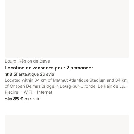
Bourg, Région de Blaye
Location de vacances pour 2 personnes
9.5
Fantastique
⋅
26 avis
Located within 34 km of Matmut Atlantique Stadium and 34 km
of Chaban Delmas Bridge in Bourg-sur-Gironde, Le Pain de Lune
Gîte et Chambre d'hôtes avec Piscine provides accommodation
Piscine
WiFi
Internet
with seating area.
85 €
dès
par nuit