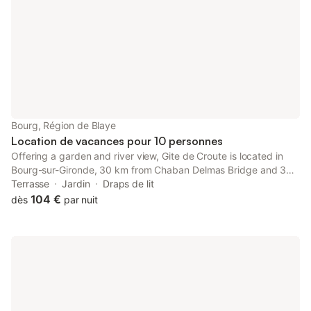
laverie, vous pourrez donc voyager un peu plus léger. Parmi les
autres équipements de cette location de 3 chambres et 1 salle
de bain, vous trouverez des draps et chauffage.
Bourg, Région de Blaye
Location de vacances pour 10 personnes
Offering a garden and river view, Gite de Croute is located in
Bourg-sur-Gironde, 30 km from Chaban Delmas Bridge and 30
km from La Cite du Vin. This property offers access to a terrace
Terrasse
Jardin
Draps de lit
and free private parking.
104 €
dès
par nuit