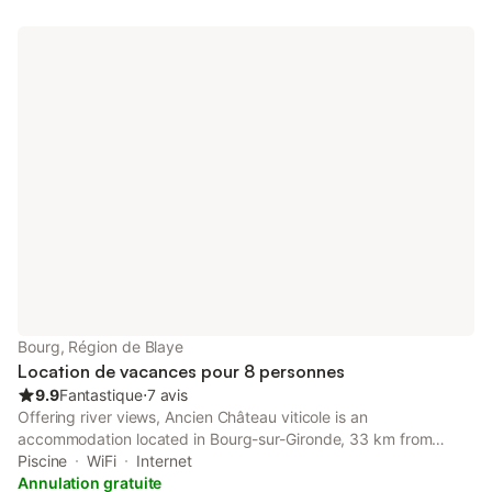
Bourg, Région de Blaye
Location de vacances pour 8 personnes
9.9
Fantastique
⋅
7 avis
Offering river views, Ancien Château viticole is an
accommodation located in Bourg-sur-Gironde, 33 km from
Bordeaux International Fair and 33 km from Chaban Delmas
Piscine
WiFi
Internet
Bridge.
Annulation gratuite