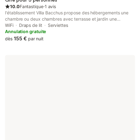
10.0
Fantastique
⋅
1 avis
l'établissement Villa Bacchus propose des hébergements une
chambre ou deux chambres avec terrasse et jardin une
connexion wifi ,une cuisine toute équipée, un séjour avec
WiFi
Draps de lit
Serviettes
télévision à écran plat,un wc séparé de la salle d'eau.
Annulation gratuite
155 €
dès
par nuit