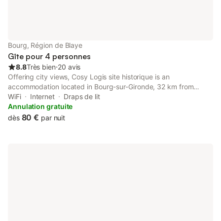
Bourg, Région de Blaye
Gîte pour 4 personnes
8.8
Très bien
⋅
20 avis
Offering city views, Cosy Logis site historique is an
accommodation located in Bourg-sur-Gironde, 32 km from
Chaban Delmas Bridge and 32 km from La Cite du Vin.
WiFi
Internet
Draps de lit
Annulation gratuite
80 €
dès
par nuit