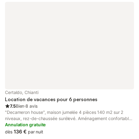
le jardin. 1 chambre avec 2 lits. Douche/bidet/WC. Pas de
chauffage. Grande terrasse. Meubles de terrasse, barbecue,
chaises longues. Belle vue sur les alentours. A disposition:
Internet (Connexion WIFI, gratuit). Maximum 1 animal/ chien
autorisé. IT048012B59NUGVBWG
Certaldo, Chianti
Location de vacances pour 6 personnes
7.5
Bien
⋅
8 avis
"Decameron house", maison jumelée 4 pièces 140 m2 sur 2
niveaux, rez-de-chaussée surélevé. Aménagement confortable
et de bon goût: grande salle à manger ouverte avec 1 divan-lit
Annulation gratuite
double, cheminée et Télévision numérique. Sortie sur la véranda.
136 €
dès
par nuit
Cuisine ouverte (4 plaques de cuisson, four, lave-vaisselle,