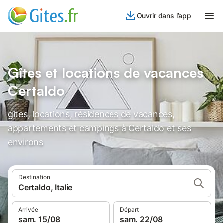
Ouvrir dans l’app
Gîtes et locations de vacances
Certaldo
gîtes, locations, résidences de vacances,
appartements et campings à Certaldo et ses
environs
Destination
Certaldo, Italie
Arrivée
Départ
sam. 15/08
sam. 22/08