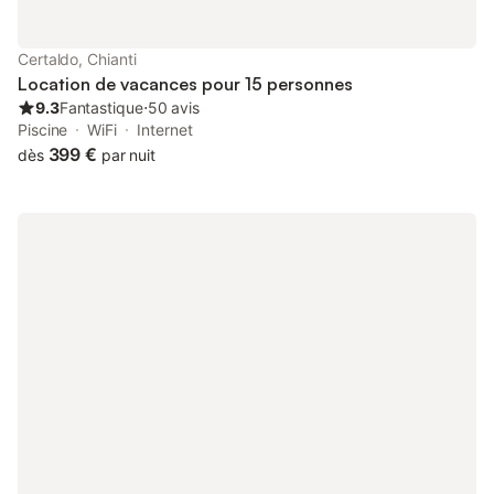
la détente. La propriété se trouve au cœur du célèbre Triangle
d'Or de la Toscane, idéalement située entre Florence, Sienne et
San Gimignano. Les tours médiévales de San Gimignano sont
Certaldo, Chianti
visibles directement depuis le domaine. Les chemins de terre
Location de vacances pour 15 personnes
qui traversent les vignobles et les oliveraies environnan
9.3
Fantastique
⋅
50 avis
Piscine
WiFi
Internet
399 €
dès
par nuit