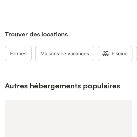
jusqu'à 10% sur nos logements.
Adapté(e) aux familles. Maximum 1
Lit bébé (sur demand
animal/ chien autorisé.
semaine Machine à la
IT048012B59NUGVBWG
8,00 € par utilisation
(obligatoire) : 1,50 €
jour Inclus dans le pri
Trouver des locations
Linge de lit et servie
final Internet Wifi Cli
bienvenue
Fermes
Maisons de vacances
Piscine
Autres hébergements populaires