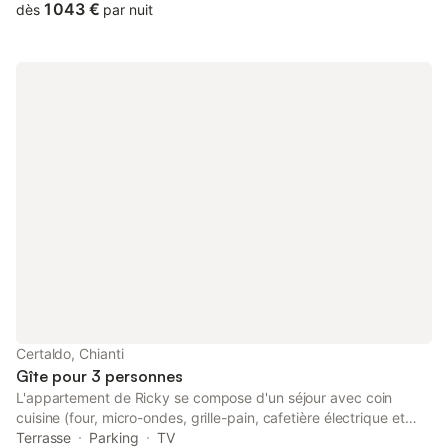
1 043 €
dès
par nuit
Certaldo, Chianti
Gîte pour 3 personnes
L'appartement de Ricky se compose d'un séjour avec coin
cuisine (four, micro-ondes, grille-pain, cafetière électrique et
moka, bouilloire, réfrigérateur, lave-linge, lave-vaisselle, plaque
Terrasse
Parking
TV