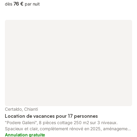
de cuisson au gaz.), canapé et télévision à écran plat. Une
76 €
dès
par nuit
chambre double, où un lit simple peut être ajouté sur demande,
avec une grande armoire coulissante à 5 portes, une salle de
bain avec baignoire. Terrasse équipée d'une petite table et de
deux chaises pour manger en plein air. Arrivée à partir de 14h00
; Départ avant 11h00
Certaldo, Chianti
Location de vacances pour 17 personnes
"Podere Galieni", 8 pièces cottage 250 m2 sur 3 niveaux.
Spacieux et clair, complètement rénové en 2025, aménagement
très confortable et de bon goût: séjour/salle à manger avec
Annulation gratuite