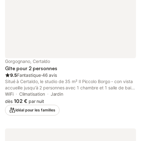
Gorgognano, Certaldo
Gîte pour 2 personnes
9.5
Fantastique
⋅
46 avis
Situé à Certaldo, le studio de 35 m² Il Piccolo Borgo - con vista
accueille jusqu'à 2 personnes avec 1 chambre et 1 salle de bain.
Vous disposez d'une cuisine privée bien équipée, de la
WiFi
Climatisation
Jardin
climatisation, d'une télévision et du Wi-Fi pour votre confort. Le
102 €
dès
par nuit
studio offre un accès sans marches et une décoration intérieure
Idéal pour les familles
soignée, ainsi qu'un bain à remous privé pour votre détente. Les
familles voyageant avec de jeunes enfants peuvent utiliser la
chaise haute et le lit bébé fournis. Profitez de votre jardin privé
et de terrasses couvertes et découvertes partagées. La
propriété propose une piscine extérieure partagée pour vous