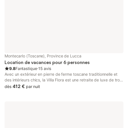
Montecarlo (Toscane), Province de Lucca
Location de vacances pour 6 personnes
9.8
Fantastique
⋅
15 avis
Avec un extérieur en pierre de ferme toscane traditionnelle et
des intérieurs chics, la Villa Flora est une retraite de luxe de trois
chambres de rêve avec piscine privée sur les collines de
412 €
dès
par nuit
Lucques. Répartie sur deux étages, la propriété offre beaucoup
d'espace et d'intimité, et grâce à son emplacement dans un
domaine privé près du village de Montecarlo, vous trouverez
des vignobles, des oliveraies, des sentiers et des restaurants à
quelques minutes seulement. Entourée de vieux oliviers, de
collines ondulantes et d'une pelouse verdoyante avec une
piscine, la villa offre des vues à perte de vue. Profitez de vues