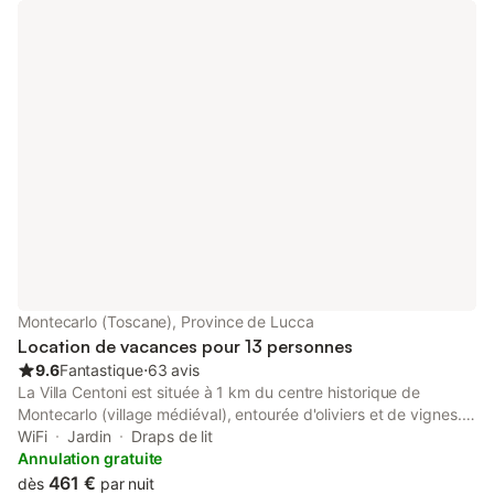
ouverte du 15 mai au 15 octobre. Montecarlo est proche des
principaux centres historiques et culturels de la Toscane :
Lucques, Florence, Pise, Sienne, San Gimignano, Volterra,
Arezzo.
Montecarlo (Toscane), Province de Lucca
Location de vacances pour 13 personnes
9.6
Fantastique
⋅
63 avis
La Villa Centoni est située à 1 km du centre historique de
Montecarlo (village médiéval), entourée d'oliviers et de vignes.
Immergé dans la suggestive campagne toscane. Sa terrasse
WiFi
Jardin
Draps de lit
offre une vue imprenable, dominant une grande partie de la
Annulation gratuite
plaine de Lucques. La villa dispose d'une piscine d'eau salée,
461 €
dès
par nuit