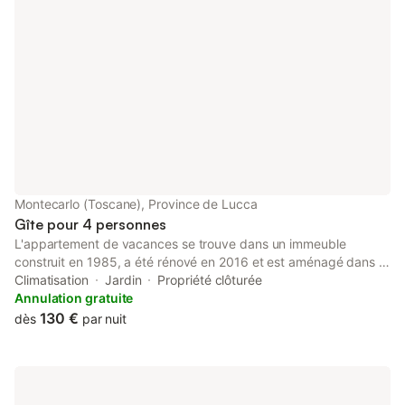
Montecarlo (Toscane), Province de Lucca
Gîte pour 4 personnes
L'appartement de vacances se trouve dans un immeuble
construit en 1985, a été rénové en 2016 et est aménagé dans le
style typique de la région. La propriété est située en périphérie.
Climatisation
Jardin
Propriété clôturée
La résidence est également prisée en raison de la vue depuis la
Annulation gratuite
propriété sur les montagnes et de son emplacement calme et
130 €
dès
par nuit
ensoleillé. Cet objet de vacances est un hébergement familial.
Sont à disposition pour usage commun : pelouse pour bronzer,
chaise longue, douche de jardin, possibilité de barbecue,
pavillon et mobilier de jardin. Localisation Montecarlo Lucca,