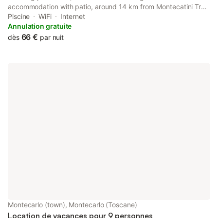
accommodation with patio, around 14 km from Montecatini Train
Station. This holiday home has a pool with a view, a garden and
Piscine
WiFi
Internet
free private parking.
Annulation gratuite
66 €
dès
par nuit
Montecarlo (town), Montecarlo (Toscane)
Location de vacances pour 9 personnes