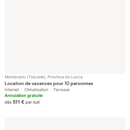
son albâtre, Sienne avec la superbe Piazza del Campo et San
Gimignano. À proximité, vous trouverez Montecatini Terme et
ses eaux thermales, ainsi que les plages splendides de la
Versilia. La Suisse Pesciatina et ses collines verdoyantes ainsi
que Collodi, patrie de Pinocchio, sont également faciles d’accès.
La villa proposée, récemment construite, est entourée d’oliviers,
de chênes et d’arbousiers. Indépendante, elle offre calme et
tranquillité, loin du bruit et de la pollution. Elle dispose d’une
cuisine entièrement équipée (réfrigérateur, four électrique, lave-
vaisselle, machine à café italienne et américaine), d’un canapé-
lit, d’une télévision et d’une cheminée. La chambre principale est
spacieuse avec de grands placards. Salle de bain avec grande
douche. La villa accueille jusqu’à 4 personnes dans 2 chambres
Montecarlo (Toscane), Province de Lucca
sur 74 m². Lit b
Location de vacances pour 10 personnes
Internet
Climatisation
Terrasse
Annulation gratuite
511 €
dès
par nuit