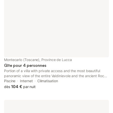
Montecarlo (Toscane), Province de Lucca
Gîte pour 4 personnes
Portion of a villa with private access and the most beautiful
panoramic view of the entire Valdinievole and the ancient Rocca
di Montecarlo above it. Fully serviced area with bars,
Piscine
Internet
Climatisation
restaurants and supermarkets within walking distance or a few
104 €
dès
par nuit
minutes' drive. Motorway access about 2 km away that quickly
connects to the most beautiful cities of art in Tuscany such as
Florence, Lucca, Pisa and Siena. A strategic and very relaxing
place to stay in Tuscany. The flat is equipped with all comforts
such as: air conditioning, wifi, washing machine, dishwasher and