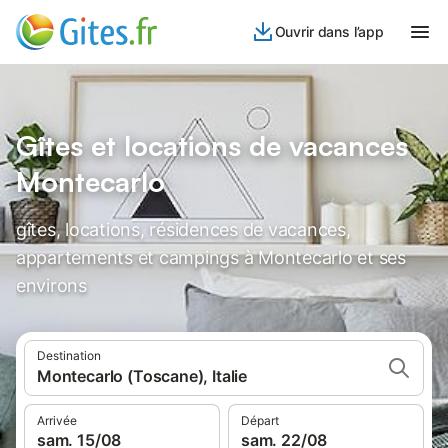
Ouvrir dans l’app
Gîtes et locations de vacances
Montecarlo
gîtes, locations, résidences de vacances,
appartements et campings à Montecarlo et ses
environs
Destination
Montecarlo (Toscane), Italie
Arrivée
Départ
sam. 15/08
sam. 22/08