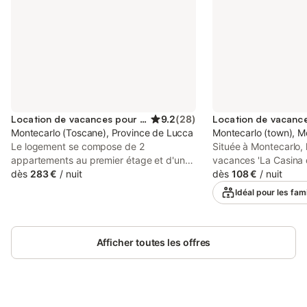
Location de vacances pour 10 personnes
9.2
(
28
)
Montecarlo (Toscane), Province de Lucca
Montecarlo (town), M
Le logement se compose de 2
Située à Montecarlo,
appartements au premier étage et d'une
vacances 'La Casina di
annexe avec une chambre et une salle de
dès
283 €
/
nuit
cadre formidable dan
dès
108 €
/
nuit
bain au rez-de-chaussée. L'hébergement
historique. Cette pro
Idéal pour les fami
offre un mobilier élégant, typiquement
comprend un salon av
toscan, avec beaucoup d'atmosphère et
pour 2 personnes, une
de confort. La villa est située au calme,
chambres, 1 salle de 
au pied de la colline de Montecarlo. Son
Afficher toutes les offres
toilettes supplémenta
emplacement particulier, entouré de
accueillir 6 personn
jardins et de champs, offre des vues
disponibles incluent l
spectaculaires depuis la résidence.
climatisation, un vent
Profitez de couchers de soleil
et une smart TV offra