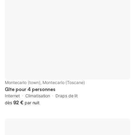
partir de 16:00 jusqu'à19:00Départ avant 10:00Piscine ouverte
du 19 avril au 6 novembre Informations de base - Animaux
domestiques admis: 1 - surface du terrain: 100000 m² -
individuel - Nombre de chambres à coucher: 7 - Nombre de
salles de bains : 7 Caractéristiques principales - WiFi -
climatisation: Partout - chauffage: Partout - jardin: À usage
privatif - ㄴ à usage privatif - Nombre total de places de
stationnement privées: 1 Cuisiner/Habiter - cafetière: cafetière -
réfrigérateur/congélateur: compartiment congélation,
réfrigérateur - cuisinière: cuisinière - four - micro-ondes - lave-
vaisselle Divertissement - Téléviseur: TV Entretien ménager -
lave-linge: À usage privatif dans le logement Espace extérieur -
mobilier extérieur - barbecue: barbecue Environnement -
Centre-ville le plus proche: 15,0 km - cafés / restaurants: 3,0
Montecarlo (town), Montecarlo (Toscane)
km - gare: 16,0 km - aéroport: 45,0 km - prochain arrêt
Gîte pour 4 personnes
transports en commun: 17,0 km - mer: 45,0 km
Internet
Climatisation
Draps de lit
92 €
dès
par nuit