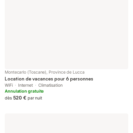
domestiques admis: 1 - surface du terrain: 100000 m² -
individuel - Nombre de chambres à coucher: 4 - Nombre de
salles de bains : 4 Caractéristiques principales - WiFi -
climatisation: Partout - chauffage: Partout - jardin: À usage
privatif - ㄴ à usage privatif - Nombre total de places de
stationnement privées: 1 Cuisiner/Habiter - cafetière: cafetière -
réfrigérateur/congélateur: compartiment congélation,
réfrigérateur - cuisinière: cuisinière - four - micro-ondes - lave-
vaisselle Divertissement - Téléviseur: TV Entretien ménager -
lave-linge: À usage privatif dans le logement Espace extérieur -
mobilier extérieur - barbecue: barbecue Environnement -
Centre-ville le plus proche: 15,0 km - cafés / restaurants: 3,0
Montecarlo (Toscane), Province de Lucca
km - gare: 16,0 km - aéroport: 45,0 km - prochain arrêt
Location de vacances pour 6 personnes
transports en commun: 17,0 km - mer: 45,0 km
WiFi
Internet
Climatisation
Annulation gratuite
520 €
dès
par nuit