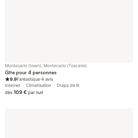
with shower cubicles and two dining rooms equipped with
kitchens but also with two comfortable sofa beds. One of the
three bedrooms with bathroom is detached from the villa
because it is located with an independent access on the ground
floor. The particularly elegant and well-kept furnishings will
make your stay unforgettable. A private and well-kept park of
2000 square metres is the strong point of the residence. The
park is totally fenced off and creates a lot of privacy within the
property and becomes an extremely safe area for children. The
33 square metre swimming pool and its sunbeds and
deckchairs are for your exclusive use, as are the 3 large
Montecarlo (town), Montecarlo (Toscane)
gazebos. A 16 square metre gazebo is used as a relaxation and
Gîte pour 4 personnes
shade area for the pool area. The main gazebo of the pro
9.9
Fantastique
⋅
4 avis
Internet
Climatisation
Draps de lit
109 €
dès
par nuit