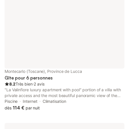
Montecarlo (Toscane), Province de Lucca
Gîte pour 6 personnes
8.2
Très bien
⋅
2 avis
"La Valinfiore luxury apartment with pool" portion of a villa with
private access and the most beautiful panoramic view of the
entire Valdinievole and the ancient Rocca di Montecarlo above
Piscine
Internet
Climatisation
it. Fully serviced area with bars, restaurants and supermarkets
114 €
dès
par nuit
within walking distance or a few minutes' drive. Motorway
access about 2 km away that quickly connects to the most
beautiful Tuscan cities of art such as Florence, Pisa, Lucca and