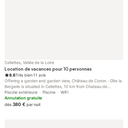
Cellettes, Vallée de la Loire
Location de vacances pour 10 personnes
8.6
Très bien
⋅
11 avis
Offering a garden and garden view, Château de Conon - Gîte la
Bergerie is situated in Cellettes, 10 km from Chateau de
Villesavin and 13 km from Cathedral of St. Louis of Blois. The air-
Piscine extérieure
Piscine
WiFi
conditioned accommodation is 4.
Annulation gratuite
380 €
dès
par nuit