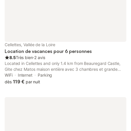
Cellettes, Vallée de la Loire
Location de vacances pour 6 personnes
8.5
Très bien
⋅
2 avis
Located in Cellettes and only 1.4 km from Beauregard Castle,
Gite chez Matos maison entière avec 3 chambres et grande
cour pour animaux admis provides accommodation with inner
WiFi
Internet
Parking
courtyard views, free WiFi and free private parking.
119 €
dès
par nuit