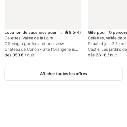
Location de vacances pour 10 personnes
9.5
(
4
)
Gîte pour 10 person
Cellettes, Vallée de la Loire
Cellettes, Vallée de la
Offering a garden and pool view,
Situated just 2.7 km
Château de Conon - Gîte l'Orangerie is
Castle, Les jardins d
situated in Cellettes, 10 km from Chateau
dès
353 €
/
nuit
provides accommodati
dès
261 €
/
nuit
de Villesavin and 13 km from Cathedral of
access to free bikes,
St. Louis of Blois. The air-conditioned
a 24-hour front desk.
accommodation is 4.
Afficher toutes les offres
Connectez-vous et économisez
Se connecter
jusqu'à 10% sur nos logements.