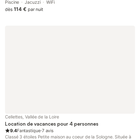
personnes, 7chambres features spacious air-conditioned
Piscine
Jacuzzi
WiFi
accommodation with a terrace and free WiFi.
114 €
dès
par nuit
Cellettes, Vallée de la Loire
Location de vacances pour 4 personnes
9.4
Fantastique
⋅
7 avis
Classé 3 étoiles Petite maison au coeur de la Sologne. Située à