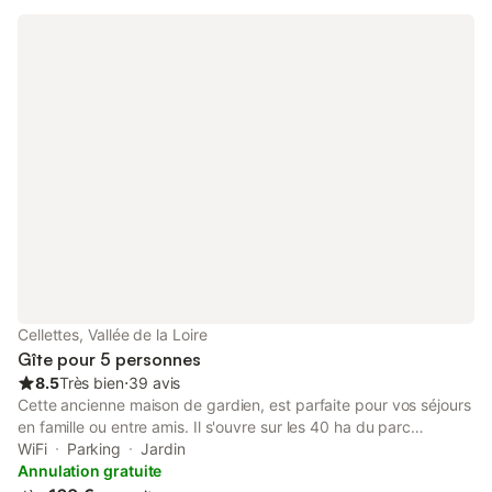
Cellettes, Vallée de la Loire
Gîte pour 5 personnes
8.5
Très bien
⋅
39 avis
Cette ancienne maison de gardien, est parfaite pour vos séjours
en famille ou entre amis. Il s'ouvre sur les 40 ha du parc
paysager et de ses jardins, ainsi que sur les 60 ha de champs
WiFi
Parking
Jardin
de l'autre côté de votre jardin privé, sans vis-à-vis. Niché au
Annulation gratuite