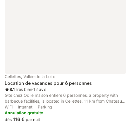
Cellettes, Vallée de la Loire
Location de vacances pour 6 personnes
8.1
Très bien
⋅
12 avis
Gite chez Odile maison entiere 6 personnes, a property with
barbecue facilities, is located in Cellettes, 11 km from Chateau
de Villesavin, 12 km from Cathedral of St. Louis of Blois, as well
WiFi
Internet
Parking
as 12 km from Blois Train Station. It is situated 8.
Annulation gratuite
116 €
dès
par nuit