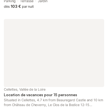
8.1 km from Château de Cheverny, as well as 11 km from
Parking
Terrasse
Jardin
Chateau de Villesavin.
103 €
dès
par nuit
Cellettes, Vallée de la Loire
Location de vacances pour 15 personnes
Situated in Cellettes, 4.7 km from Beauregard Castle and 10 km
from Château de Cheverny, Le Clos de la Bodice 12-15