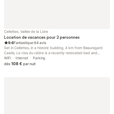
Chaumont ... ) et proche du Zoo de Beauval. Les ballades à
pieds ou en vélos le long de la rivière Beuvron ou dans la foret
au porte du village sont un plus. La ville de Blois avec son
château et la maison de la magie n'est pas très loin .Beaucoup
d'activités en perceperctive à faire en étant logé dans ma
maison et le calme assuré après vos journée de découverte de
Cellettes, Vallée de la Loire
la région de la Sologne
Location de vacances pour 2 personnes
9.6
Fantastique
⋅
64 avis
Set in Cellettes, in a historic building, 4 km from Beauregard
Castle, Le clos du cèdre is a recently renovated bed and
breakfast with a garden and shared lounge.
WiFi
Internet
Parking
108 €
dès
par nuit