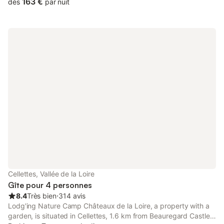
coeur du Val de Loire, ce gîte de charme est le lieu idéal pour
163 €
dès
par nuit
découvrir les merveilles de la région. Idéalement situé au coeur
de la vallée de la Loire, entre Blois, Chambord et Cheverny
Cellettes, Vallée de la Loire
Gîte pour 4 personnes
8.4
Très bien
⋅
314 avis
Lodg'ing Nature Camp Châteaux de la Loire, a property with a
garden, is situated in Cellettes, 1.6 km from Beauregard Castle,