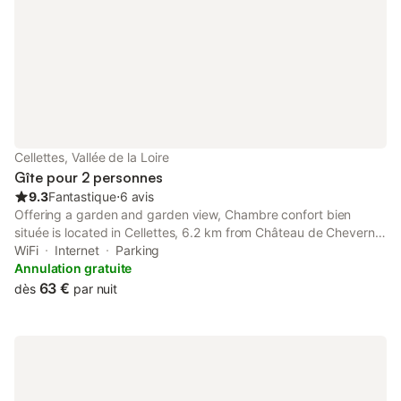
Cellettes, Vallée de la Loire
Gîte pour 2 personnes
9.3
Fantastique
⋅
6 avis
Offering a garden and garden view, Chambre confort bien
située is located in Cellettes, 6.2 km from Château de Cheverny
and 9.3 km from Chateau de Villesavin. This property offers
WiFi
Internet
Parking
access to a terrace, free private parking and free WiFi.
Annulation gratuite
63 €
dès
par nuit