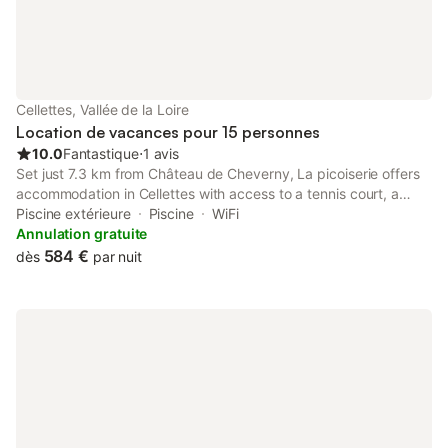
Cellettes, Vallée de la Loire
Location de vacances pour 15 personnes
10.0
Fantastique
⋅
1 avis
Set just 7.3 km from Château de Cheverny, La picoiserie offers
accommodation in Cellettes with access to a tennis court, a
shared lounge, as well as private check-in and check-out.
Piscine extérieure
Piscine
WiFi
Annulation gratuite
584 €
dès
par nuit