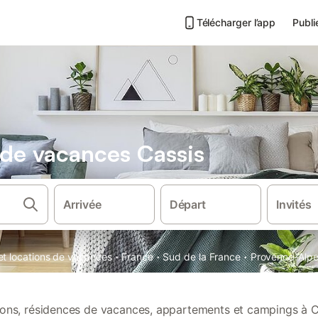
Télécharger l’app
Publi
s de vacances Cassis
Arrivée
Départ
Invités
·
·
·
et locations de vacances
France
Sud de la France
Provence-Alpe
tions, résidences de vacances, appartements et campings à C