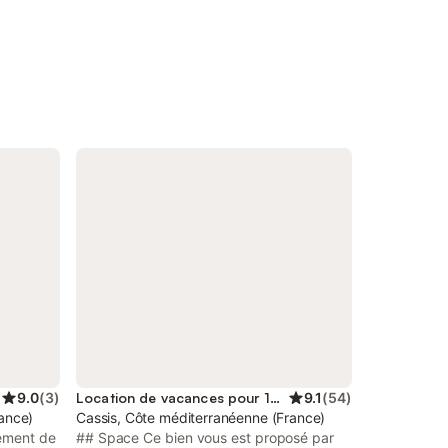
9.0
(
3
)
Location de vacances pour 10 personnes
9.1
(
54
)
ance)
Cassis, Côte méditerranéenne (France)
tement de
## Space Ce bien vous est proposé par