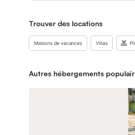
seulemen
commerce
calanque
linge de l
Trouver des locations
disponib
Maisons de vacances
Villas
Pi
Autres hébergements populair