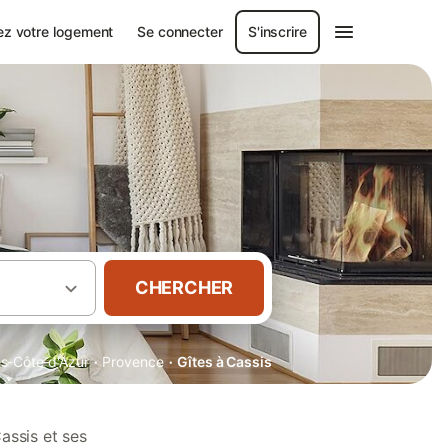
ez votre logement
Se connecter
S'inscrire
CHERCHER
·
·
s-Côte d'Azur
Provence
Gîtes à Cassis
assis et ses