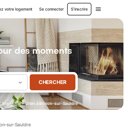
ez votre logement
Se connecter
S'inscrire
pour des moments
CHERCHER
·
·
Loire
Cher
Gîtes à Brinon-sur-Sauldre
non-sur-Sauldre