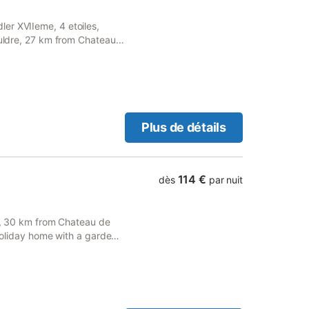
er XVIIeme, 4 etoiles,
auldre, 27 km from Chateau
.
Plus de détails
114 €
dès
par nuit
ng, 30 km from Chateau de
 holiday home with a garden