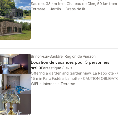
Sauldre, 38 km from Chateau de Gien, 50 km from Vi
as 43 km from Castle of Saint Brisson.
Terrasse
Jardin
Draps de lit
Brinon-sur-Sauldre, Région de Vierzon
Location de vacances pour 5 personnes
9.0
Fantastique
⋅
3 avis
Offering a garden and garden view, La Raboliote -
15 min Parc Fédéral Lamotte - CAUTION OBLIGATOIR
sur-Sauldre, 37 km from Chateau de Gien and 42 km
WiFi
Internet
Terrasse
Brisson.