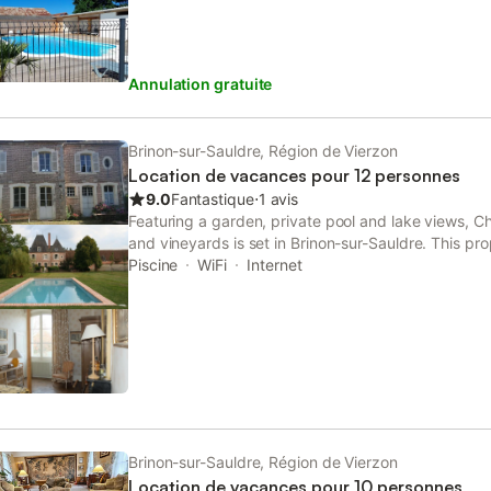
Annulation gratuite
Brinon-sur-Sauldre, Région de Vierzon
Location de vacances pour 12 personnes
9.0
Fantastique
⋅
1 avis
Featuring a garden, private pool and lake views, Ch
and vineyards is set in Brinon-sur-Sauldre. This pro
terrace, table tennis, free private parking and free 
Piscine
WiFi
Internet
Brinon-sur-Sauldre, Région de Vierzon
Location de vacances pour 10 personnes