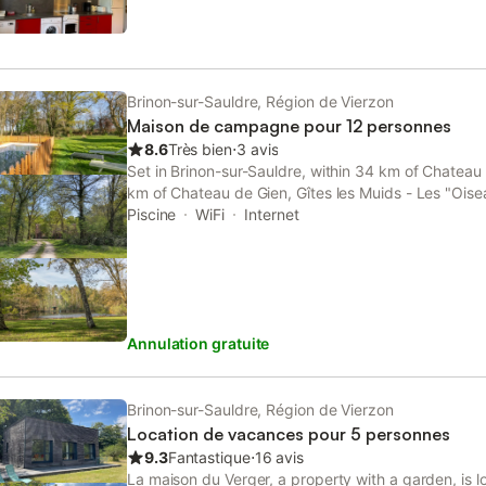
Brinon-sur-Sauldre, Région de Vierzon
Maison de campagne pour 12 personnes
8.6
Très bien
⋅
3 avis
Set in Brinon-sur-Sauldre, within 34 km of Chateau
km of Chateau de Gien, Gîtes les Muids - Les "Oisea
accommodation with a garden as well as free priva
Piscine
WiFi
Internet
drive.
Annulation gratuite
Brinon-sur-Sauldre, Région de Vierzon
Location de vacances pour 5 personnes
9.3
Fantastique
⋅
16 avis
La maison du Verger, a property with a garden, is l