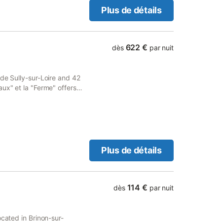
Plus de détails
622 €
dès
par nuit
 de Sully-sur-Loire and 42
ux" et la "Ferme" offers
te parking for guests who
Plus de détails
114 €
dès
par nuit
ocated in Brinon-sur-