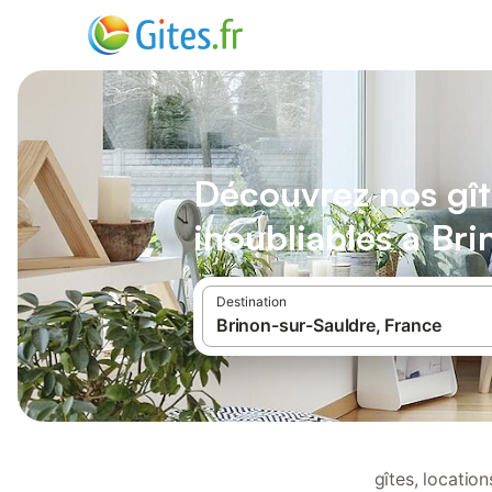
Découvrez nos gît
inoubliables à Br
Destination
gîtes, locatio