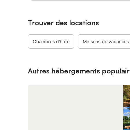
vous atte
château 
d'être ra
l'emplace
Trouver des locations
chaussée 
sur la cou
hectare, 
Chambres d’hôte
Maisons de vacances
au châtea
appeler 1
L'immense
(55 m²) 
et prése
Autres hébergements populair
élément 