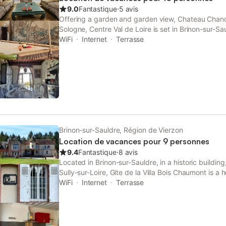
9.0
Fantastique
⋅
5 avis
Offering a garden and garden view, Chateau Chandl
Sologne, Centre Val de Loire is set in Brinon-sur-S
de Sully-sur-Loire and 37 km from Chateau de Gien
WiFi
Internet
Terrasse
Brinon-sur-Sauldre, Région de Vierzon
Location de vacances pour 9 personnes
9.4
Fantastique
⋅
8 avis
Located in Brinon-sur-Sauldre, in a historic buildi
Sully-sur-Loire, Gite de la Villa Bois Chaumont is a
and barbecue facilities.
WiFi
Internet
Terrasse