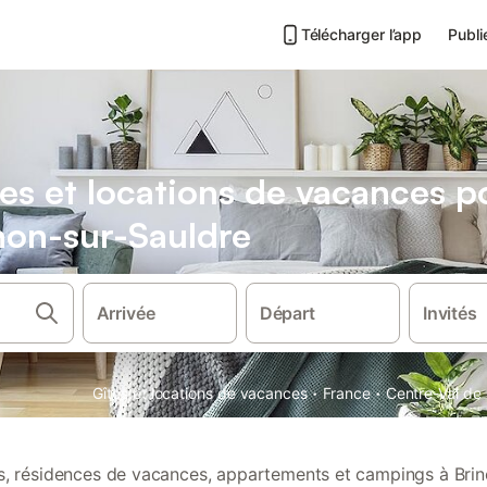
Télécharger l’app
Publi
es et locations de vacances 
inon-sur-Sauldre
Arrivée
Départ
Invités
·
·
Gîtes et locations de vacances
France
Centre-Val de 
ns, résidences de vacances, appartements et campings à Bri