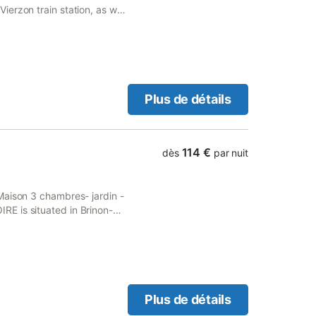
erzon train station, as well
Plus de détails
114 €
dès
par nuit
Maison 3 chambres- jardin -
E is situated in Brinon-
 from Castle of Saint
Plus de détails