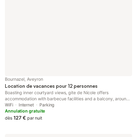
Bournazel, Aveyron
Location de vacances pour 12 personnes
Boasting inner courtyard views, gite de Nicole offers
accommodation with barbecue facilities and a balcony, around
33 km from Rodez Train Station. This property offers access to
WiFi
Internet
Parking
a terrace, free private parking and free WiFi.
Annulation gratuite
127 €
dès
par nuit