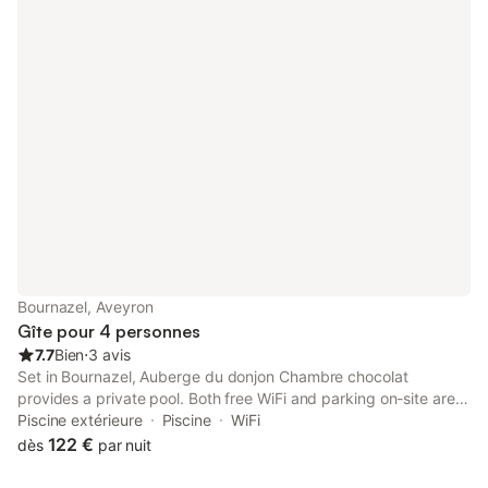
Bournazel, Aveyron
Gîte pour 4 personnes
7.7
Bien
⋅
3 avis
Set in Bournazel, Auberge du donjon Chambre chocolat
provides a private pool. Both free WiFi and parking on-site are
available at the apartment free of charge. The property is non-
Piscine extérieure
Piscine
WiFi
smoking and is located 32 km from Rodez Train Station.
122 €
dès
par nuit