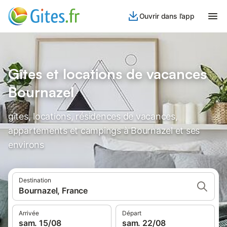
Ouvrir dans l’app
Gîtes et locations de vacances
Bournazel
gîtes, locations, résidences de vacances,
appartements et campings à Bournazel et ses
environs
Destination
Bournazel, France
Arrivée
Départ
sam. 15/08
sam. 22/08