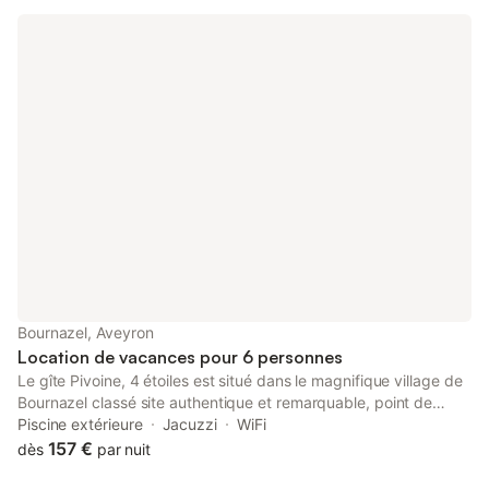
Bournazel, Aveyron
Location de vacances pour 6 personnes
Le gîte Pivoine, 4 étoiles est situé dans le magnifique village de
Bournazel classé site authentique et remarquable, point de
départ de nombreuses randonnées. Vous pourrez flâner dans
Piscine extérieure
Jacuzzi
WiFi
les vieilles rues de Bournazel, rencontrer ses artisans, vous
157 €
dès
par nuit
arrêter à l'Auberge du Donjon pour un délicieux repas