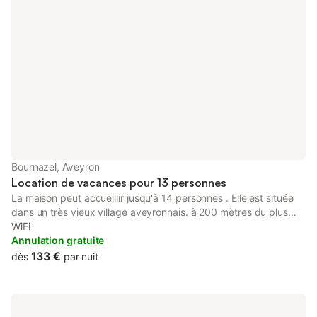
Bournazel, Aveyron
Location de vacances pour 13 personnes
La maison peut accueillir jusqu'à 14 personnes . Elle est située
dans un très vieux village aveyronnais. à 200 mètres du plus
beau château renaissance de la région Midi-Pyrénées
WiFi
Anciennes chambres d'hôtes aménagées en gite. Vous disposez
Annulation gratuite
d'une cour avec barbecue et salon de jardin. Sentiers pédestres
133 €
dès
par nuit
aménagés dans le village parking dans la cour. 4 chambres
avec chacune sa salle d'eau et wc