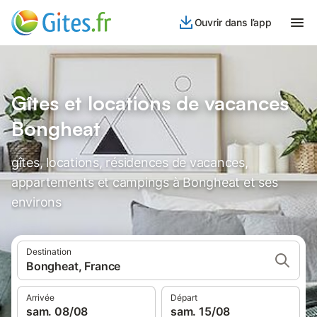
Ouvrir dans l’app
Gîtes et locations de vacances
Bongheat
gîtes, locations, résidences de vacances,
appartements et campings à Bongheat et ses
environs
Destination
Bongheat, France
Arrivée
Départ
sam. 08/08
sam. 15/08