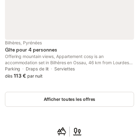
allume-chemin
Bilhères, Pyrénées
Gîte pour 4 personnes
Offering mountain views, Appartement cosy is an
accommodation set in Bilhères en Ossau, 46 km from Lourdes
Train Station and 39 km from Palais des Sports de Pau.
Parking
Draps de lit
Serviettes
113 €
dès
par nuit
Afficher toutes les offres