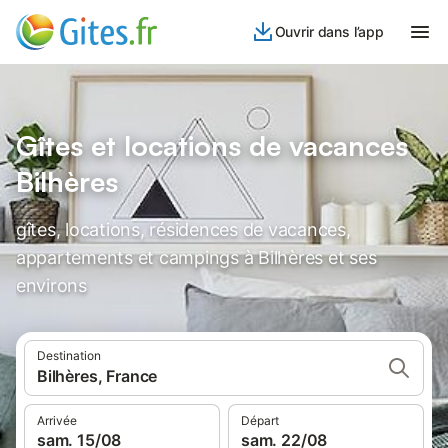
Ouvrir dans l’app
Gîtes et locations de vacances
Bilhères
gîtes, locations, résidences de vacances,
appartements et campings à Bilhères et ses
environs
Destination
Bilhères, France
Arrivée
Départ
sam. 15/08
sam. 22/08