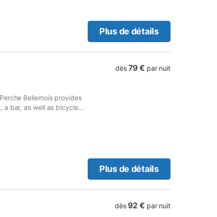
Plus de détails
79 €
dès
par nuit
Perche Bellemois provides
a bar, as well as bicycle
able tennis, free private
Plus de détails
92 €
dès
par nuit