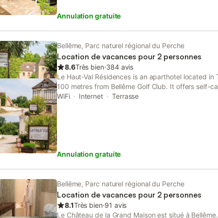
Annulation gratuite
Bellême, Parc naturel régional du Perche
Location de vacances pour 2 personnes
8.6
Très bien
⋅
384 avis
Le Haut-Val Résidences is an aparthotel located in
100 metres from Bellême Golf Club. It offers self-
ranging from studios to villas.
WiFi
Internet
Terrasse
Annulation gratuite
Bellême, Parc naturel régional du Perche
Location de vacances pour 2 personnes
8.1
Très bien
⋅
91 avis
Le Château de la Grand Maison est situé à Bellême.