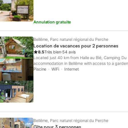
Annulation gratuite
Bellême, Parc naturel régional du Perche
Location de vacances pour 2 personnes
8.5
Très bien
⋅
54 avis
Located just 40 km from Halle au Blé, Camping Du 
accommodation in Bellême with access to a garden, 
parking. This property offers access to a balcony, t
Piscine
WiFi
Internet
parking and free...
Bellême, Parc naturel régional du Perche
Gîte pour 3 personnes