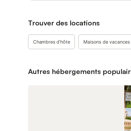
cour exp
profiter 
idéalemen
environn
Trouver des locations
pourrez b
commerce
boutiques
Chambres d’hôte
Maisons de vacances
Activités
historiqu
randonnée
régional 
environ 1
Autres hébergements populair
choisisse