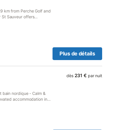
29 km from Perche Golf and
 St Sauveur offers
Plus de détails
231 €
dès
par nuit
t bain nordique - Calm &
enovated accommodation in
 apartment also features a