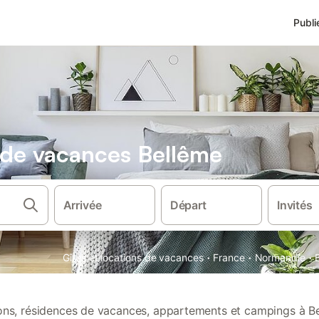
Publi
s de vacances Bellême
Arrivée
Départ
Invités
·
·
·
Gîtes et locations de vacances
France
Normandie
ions, résidences de vacances, appartements et campings à B