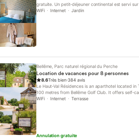
gratuite. Un petit-déjeuner continental est servi sur
l'établissement Chateau de la Grand Maison à l'avan
WiFi
Internet
Jardin
vous prévoyez d'arriver. Vous pouvez indiquer cett
rubrique « Demandes spéciales » lors de la réserva
directement l'établissement. Ses coordonnées figur
de réservation.
Bellême, Parc naturel régional du Perche
Location de vacances pour 8 personnes
8.6
Très bien
⋅
384 avis
Le Haut-Val Résidences is an aparthotel located in
100 metres from Bellême Golf Club. It offers self-
ranging from studios to villas.
WiFi
Internet
Terrasse
Annulation gratuite