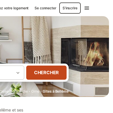
ez votre logement
Se connecter
S'inscrire
CHERCHER
·
·
Basse-Normandie
Orne
Gîtes à Bellême
ellême et ses