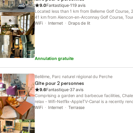
9.0
Fantastique
⋅
119 avis
Located less than 1 km from Belleme Golf Course, 
41 km from Alencon-en-Arconnay Golf Course, Tour
accommodation set in Bellême.
WiFi
Internet
Draps de lit
Annulation gratuite
Bellême, Parc naturel régional du Perche
Gîte pour 2 personnes
9.6
Fantastique
⋅
37 avis
Comprising a garden and barbecue facilities, Chale
relax - Wifi-Netflix-AppleTV-Canal is a recently r
Bellême situated close to Belleme Golf Course. This
WiFi
Internet
Terrasse
private pool.