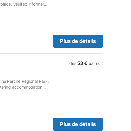
 place. Veuillez informer
ce de l'heure à laquelle
e information dans la
tion ou contacter
ent sur votre confirmation
Plus de détails
53 €
dès
par nuit
 The Perche Regional Park,
catering accommodation
Plus de détails