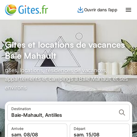
Ouvrir dans l’app
Gîtes et locations de vacances
Baie Mahault
gîtes, locations, résidences de vacances,
appartements et campings à Baie Mahault et ses
environs
Destination
Baie-Mahault, Antilles
Arrivée
Départ
sam. 08/08
sam. 15/08