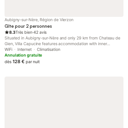
Aubigny-sur-Nère, Région de Vierzon
Gîte pour 2 personnes
8.3
Très bien
⋅
42 avis
Situated in Aubigny-sur-Nère and only 29 km from Chateau de
Gien, Villa Capucine features accommodation with inner
courtyard views, free WiFi and free private parking. Located 35
WiFi
Internet
Climatisation
km from Chateau de Sully-sur-Loire, the property provides a
Annulation gratuite
garden.
128 €
dès
par nuit