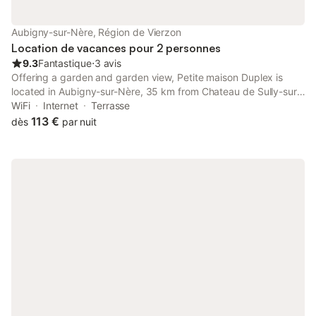
Aubigny-sur-Nère, Région de Vierzon
Location de vacances pour 2 personnes
9.3
Fantastique
⋅
3 avis
Offering a garden and garden view, Petite maison Duplex is
located in Aubigny-sur-Nère, 35 km from Chateau de Sully-sur-
Loire and 45 km from Bourges Station. This property offers
WiFi
Internet
Terrasse
access to a terrace, free private parking and free WiFi.
113 €
dès
par nuit