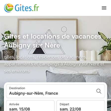
Gîtes et locations de vacances
Aubigny sur Nère
gîtes, locations, résidences de vacances,
appartements et campings à Aubigny sur Nère et
ses environs
Destination
Aubigny-sur-Nère, France
Arrivée
Départ
sam. 15/08
sam. 22/08