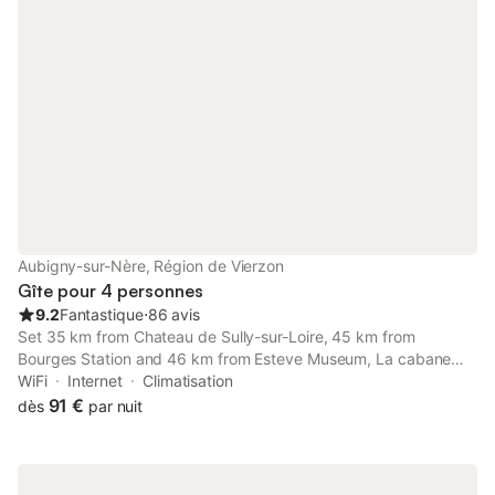
Aubigny-sur-Nère, Région de Vierzon
Gîte pour 4 personnes
9.2
Fantastique
⋅
86 avis
Set 35 km from Chateau de Sully-sur-Loire, 45 km from
Bourges Station and 46 km from Esteve Museum, La cabane
offers accommodation located in Aubigny-sur-Nère.
WiFi
Internet
Climatisation
91 €
dès
par nuit