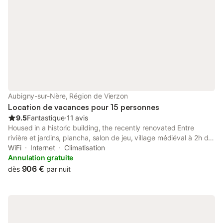
Aubigny-sur-Nère, Région de Vierzon
Location de vacances pour 15 personnes
9.5
Fantastique
⋅
11 avis
Housed in a historic building, the recently renovated Entre
rivière et jardins, plancha, salon de jeu, village médiéval à 2h de
Paris features accommodation with a casino and free WiFi. With
WiFi
Internet
Climatisation
garden views, this accommodation offers a patio.
Annulation gratuite
906 €
dès
par nuit