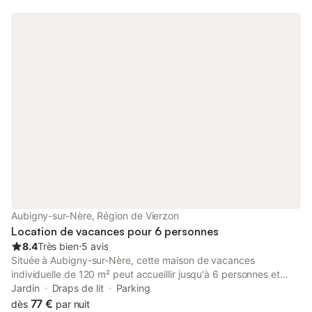
Aubigny-sur-Nère, Région de Vierzon
Location de vacances pour 6 personnes
8.4
Très bien
⋅
5 avis
Située à Aubigny-sur-Nère, cette maison de vacances
individuelle de 120 m² peut accueillir jusqu'à 6 personnes et
constitue un point de départ pour explorer les régions du Berry,
Jardin
Draps de lit
Parking
de la Sologne et du Sancerre. La propriété est située à 7,5 km
77 €
dès
par nuit