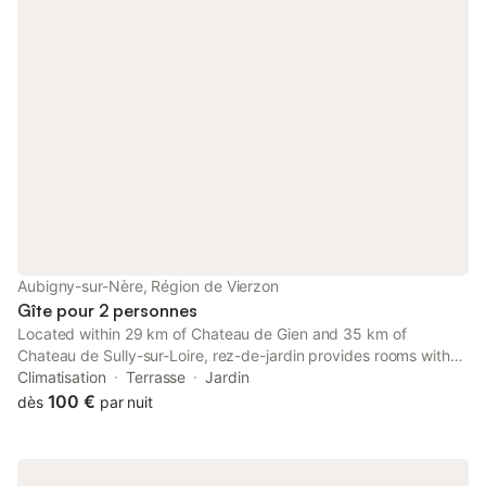
Aubigny-sur-Nère, Région de Vierzon
Gîte pour 2 personnes
Located within 29 km of Chateau de Gien and 35 km of
Chateau de Sully-sur-Loire, rez-de-jardin provides rooms with
air conditioning and a private bathroom in Aubigny-sur-Nère.
Climatisation
Terrasse
Jardin
100 €
dès
par nuit