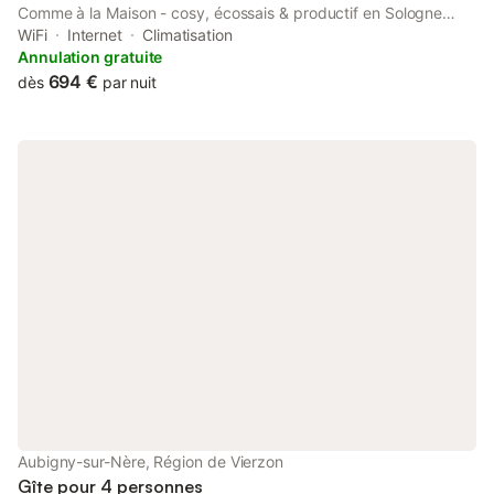
Comme à la Maison - cosy, écossais & productif en Sologne
features accommodation with a garden and free WiFi. This villa
WiFi
Internet
Climatisation
offers air-conditioned accommodation with a patio.
Annulation gratuite
694 €
dès
par nuit
Aubigny-sur-Nère, Région de Vierzon
Gîte pour 4 personnes