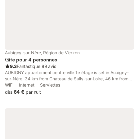
Aubigny-sur-Nère, Région de Vierzon
Gîte pour 4 personnes
9.3
Fantastique
⋅
89 avis
AUBIGNY appartement centre ville 1e étage is set in Aubigny-
sur-Nère, 34 km from Chateau de Sully-sur-Loire, 46 km from
Bourges Station, as well as 46 km from Esteve Museum.
WiFi
Internet
Serviettes
64 €
dès
par nuit