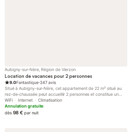
Aubigny-sur-Nère, Région de Vierzon
Location de vacances pour 2 personnes
9.0
Fantastique
⋅
347 avis
Situé à Aubigny-sur-Nère, cet appartement de 22 m² situé au
rez-de-chaussée peut accueillir 2 personnes et constitue un
point de départ pour explorer la région. La propriété se trouve à
WiFi
Internet
Climatisation
4,5 km du centre-ville, offrant un cadre calme avec un accès
Annulation gratuite
aux commodités locales. L'intérieur comprend une chambre
98 €
dès
par nuit
avec un lit simple, une salle de bains privative avec douche et
sèche-cheveux, ainsi qu'un coin salon équipé d'une télévision à
écran plat. L'espace cuisine est doté d'une bouilloire électrique