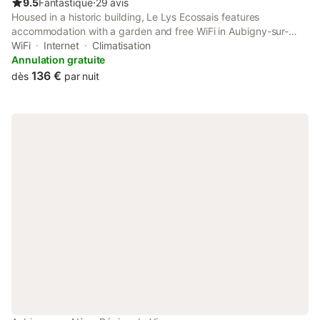
9.5
Fantastique
⋅
29 avis
Housed in a historic building, Le Lys Ecossais features
accommodation with a garden and free WiFi in Aubigny-sur-
Nère, 29 km from Chateau de Gien. It is situated 35 km from
WiFi
Internet
Climatisation
Chateau de Sully-sur-Loire and provides private check-in and
Annulation gratuite
check-out.
136 €
dès
par nuit