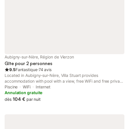
Aubigny-sur-Nère, Région de Vierzon
Gîte pour 2 personnes
9.5
Fantastique
⋅
74 avis
Located in Aubigny-sur-Nère, Villa Stuart provides
accommodation with pool with a view, free WiFi and free private
parking for guests who drive. The property has city views and is
Piscine
WiFi
Internet
28 km from Chateau de Gien and 34 km from Chateau de Sully-
Annulation gratuite
sur-Loire.
104 €
dès
par nuit