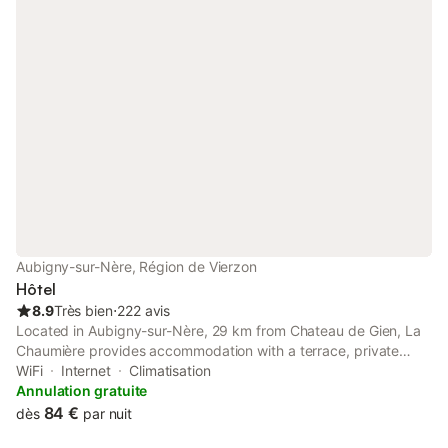
Aubigny-sur-Nère, Région de Vierzon
Hôtel
8.9
Très bien
⋅
222 avis
Located in Aubigny-sur-Nère, 29 km from Chateau de Gien, La
Chaumière provides accommodation with a terrace, private
parking, a restaurant and a bar. With free WiFi, this 3-star hotel
WiFi
Internet
Climatisation
offers luggage storage space. The hotel features family rooms.
Annulation gratuite
84 €
dès
par nuit