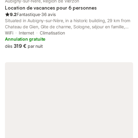
Aubigny-sur-Nère, Région de Vierzon
Location de vacances pour 6 personnes
9.2
Fantastique
⋅
36 avis
Situated in Aubigny-sur-Nère, in a historic building, 29 km from
Chateau de Gien, Gite de charme, Sologne, séjour en famille,
rivière, jeux, balade nature en forêt & détente, Centre
WiFi
Internet
Climatisation
Historique, Gare TER is a recently renovated holiday home with
Annulation gratuite
a...
319 €
dès
par nuit