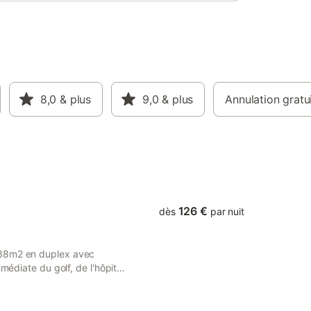
8,0
& plus
9,0
& plus
Annulation gratu
126 €
dès
par nuit
 38m2 en duplex avec
médiate du golf, de l'hôpital
pprécierez le calme et la
nt a été rénové
s et modernes. Vous aurez