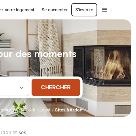
ez votre logement
Se connecter
S'inscrire
pour des moments
CHERCHER
·
·
entre-Val de Loire
Loiret
Gîtes à Ardon
Ardon et ses