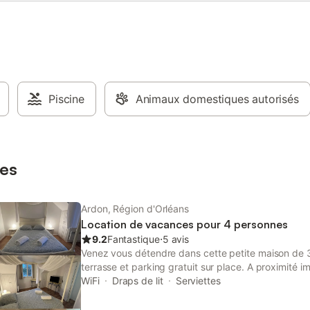
Piscine
Animaux domestiques autorisés
es
Ardon, Région d'Orléans
Location de vacances pour 4 personnes
9.2
Fantastique
⋅
5 avis
Venez vous détendre dans cette petite maison de
terrasse et parking gratuit sur place. A proximité im
et à 15mn à peine du centre ville d'Orléans, vous a
WiFi
Draps de lit
Serviettes
nature aussi proche des commodités. Notre logeme
récemment. La plupart des équipements sont neuf