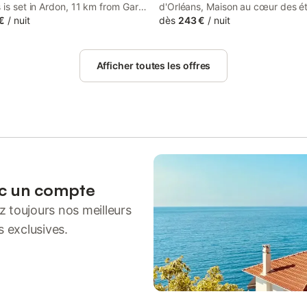
 is set in Ardon, 11 km from Gare
d'Orléans, Maison au cœur des é
, 12 km from Sports Hall of
€
/
nuit
Sologne avec SPA, Domaine de S
dès
243 €
/
nuit
 and 14 km from Gare des
Marie provides accommodation wi
Both free WiFi and parking on-
tub and spa facilities. This proper
accessible at the holiday home
access to a terrace and free priv
Afficher toutes les offres
harge.
parking.
ec un compte
 toujours nos meilleurs
s exclusives.