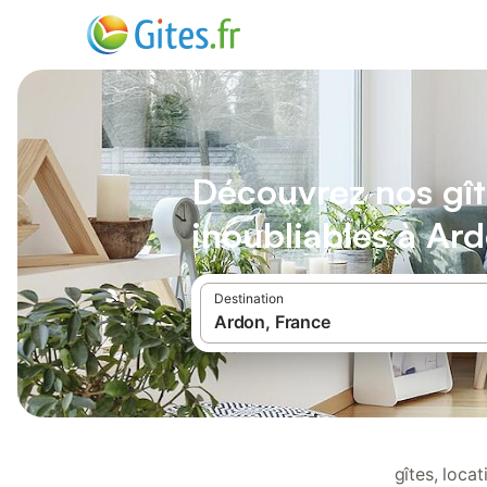
Découvrez nos gît
inoubliables à Ar
Destination
gîtes, loca