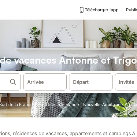
Télécharger l’app
Publi
s de vacances Antonne et Trig
Arrivée
Départ
Invités
·
·
·
Sud de la France
Sud Ouest de France
Nouvelle-Aquitaine
Aquit
ations, résidences de vacances, appartements et campings à