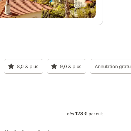
noire,1 WC
nférieur
maison
thèque
 jardin se
 terrasse
de jeux
ing-pong
8,0
& plus
9,0
& plus
Annulation gratu
123 €
dès
par nuit