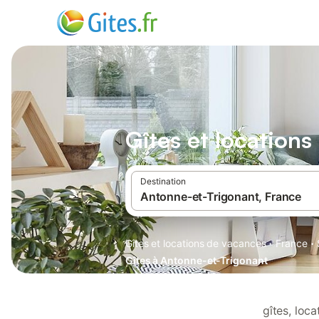
Gîtes et location
Destination
·
·
Gîtes et locations de vacances
France
Gîtes à Antonne-et-Trigonant
gîtes, loc