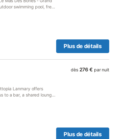
Le Mas Des Bories - Grand
utdoor swimming pool, free
Plus de détails
276 €
dès
par nuit
uttopia Lanmary offers
 to a bar, a shared lounge,
g, the 3-star holiday park is
Plus de détails