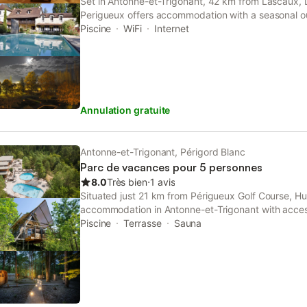
Set in Antonne-et-Trigonant, 42 km from Lascaux, 
Perigueux offers accommodation with a seasonal o
private parking, a garden and a shared lounge.
Piscine
WiFi
Internet
Annulation gratuite
Antonne-et-Trigonant, Périgord Blanc
Parc de vacances pour 5 personnes
8.0
Très bien
⋅
1 avis
Situated just 21 km from Périgueux Golf Course, H
accommodation in Antonne-et-Trigonant with access
as well as a tour desk. Featuring free private parkin
Piscine
Terrasse
Sauna
44 km from...