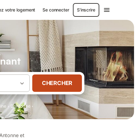
ez votre logement
Se connecter
S'inscrire
onant
CHERCHER
·
·
aine
Dordogne
 Antonne et