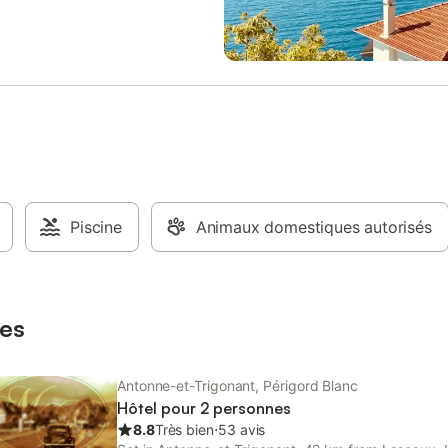
d’une douche à l’italienne, 1baig
et un meuble vasque. Au niveau i
donnant sur le jardin derrière la 
vous trouverez un bureau biblio
une petite salle de repos. Dans le
trouve un barbecue en dur et une
de 40 m2. La maison est équipé 
pour enfants et d’une table de p
à l’extérieur.
Piscine
Animaux domestiques autorisés
es
Antonne-et-Trigonant, Périgord Blanc
Hôtel pour 2 personnes
8.8
Très bien
⋅
53 avis