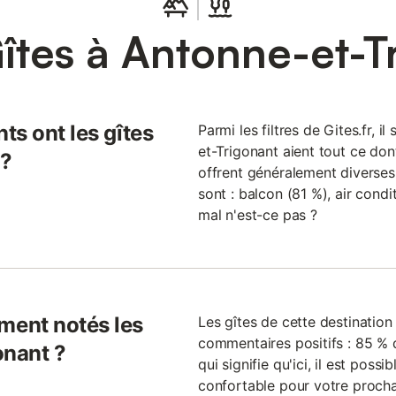
home - sans sanitaires - 2 adul
îtes à Antonne-et-T
ts ont les gîtes
Parmi les filtres de Gites.fr, i
et-Trigonant aient tout ce dont
 ?
offrent généralement diverses 
sont : balcon (81 %), air condi
mal n'est-ce pas ?
ent notés les
Les gîtes de cette destinatio
commentaires positifs : 85 % d
onant ?
qui signifie qu'ici, il est pos
confortable pour votre procha