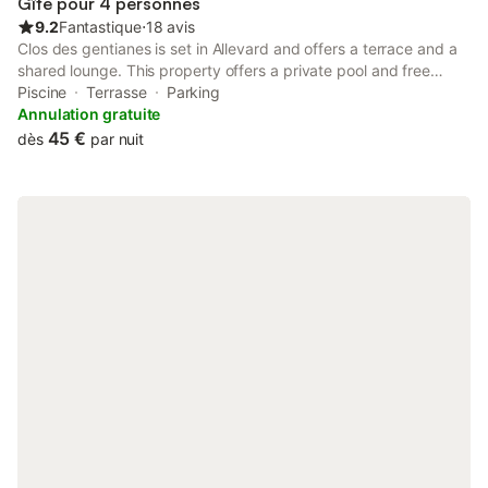
Gîte pour 4 personnes
9.2
Fantastique
⋅
18 avis
Clos des gentianes is set in Allevard and offers a terrace and a
shared lounge. This property offers a private pool and free
private parking. The property is non-smoking and is located 50
Piscine
Terrasse
Parking
km from Fountain of Elephants.
Annulation gratuite
45 €
dès
par nuit