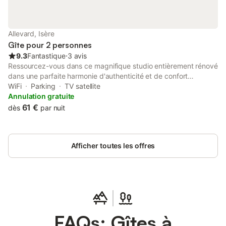
Allevard, Isère
Gîte pour 2 personnes
9.3
Fantastique
⋅
3 avis
Ressourcez-vous dans ce magnifique studio entièrement rénové
dans une parfaite harmonie d'authenticité et de confort
moderne. À quelques mètres des Thermes, ce logement saura
WiFi
Parking
TV satellite
vous combler pour profiter pleinement de votre séjour parmi
Annulation gratuite
nous. L'appartement à entièrement été rénové pour votre
61 €
dès
par nuit
confort. Il mesure 30m2, se situe au premier étage sans
ascenseur et se décline de la façon suivante : Un coin chambre,
un salon moderne, une cuisine entièrement équipée et une salle
Afficher toutes les offres
de bain séparée.
FAQs: Gîtes à