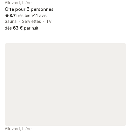
garantissent des vacances sans souci. La résidence propose
Allevard, Isère
100 appartements conçus avec soin sur quatre étages, tous
Gîte pour 3 personnes
facilement accessibles par ascenseur. Franchissez le seuil et
8.7
Très bien
⋅
11 avis
découvrez
Sauna
Serviettes
TV
63 €
dès
par nuit
Allevard, Isère