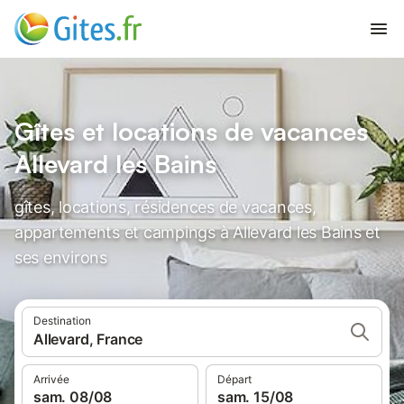
Gîtes et locations de vacances
Allevard les Bains
gîtes, locations, résidences de vacances,
appartements et campings à Allevard les Bains et
ses environs
Destination
Allevard, France
Arrivée
Départ
sam. 08/08
sam. 15/08