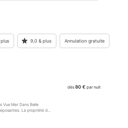
our les
d’une
 profiter
enable
nnement :
ce de
résidence.
ée par un
 plus
9,0
& plus
Annulation gratuite
trique.
ièrement
de tout
80 €
dès
par nuit
es Vue Mer Dans Belle
reposantes. La propriété de
our 2 personnes, d'une
t ainsi accueillir jusqu'à
comprennent une connexion