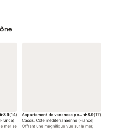
hône
8.9
(
14
)
Appartement de vacances pour 2 personnes
8.9
(
17
)
(France)
Cassis, Côte méditerranéenne (France)
de mer se
Offrant une magnifique vue sur la mer,