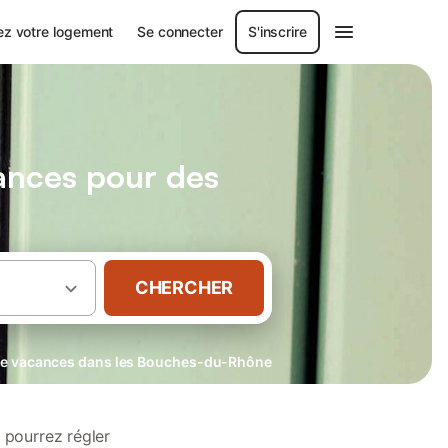
ez votre logement
Se connecter
S'inscrire
ances pour des
CHERCHER
ue vacances dans les Bouches-du-Rhône
pourrez régler