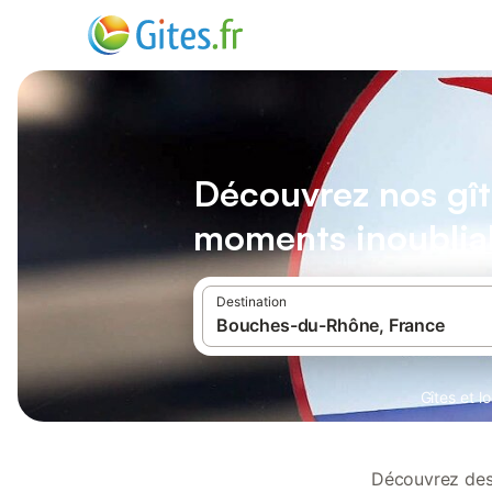
Découvrez nos gît
moments inoublia
Destination
Gîtes et 
Découvrez des