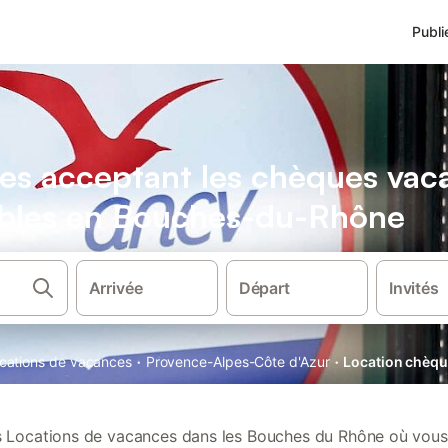
Publi
es acceptant les chèques vac
bles en Bouches-du-Rhône
Arrivée
Départ
Invités
·
·
locations de vacances
Provence-Alpes-Côte d'Azur
Location chèq
 Locations de vacances dans les Bouches du Rhône où vous 