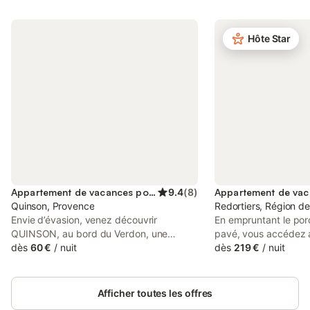
Hôte Star
Appartement de vacances pour 6 personnes
9.4
(
8
)
Quinson, Provence
Redortiers, Région de
Envie d’évasion, venez découvrir
En empruntant le por
QUINSON, au bord du Verdon, une
pavé, vous accédez 
station verte de vacances vous propose
dès
60 €
/
nuit
Oliviers », un appar
dès
219 €
/
nuit
un séjour avec un large choix d’activités.
confortable de 100 
L'appartement T3 est situé dans une
niveaux. Niché en ha
magnifique maison de caractère du XVIII°
offre un cadre paisibl
Afficher toutes les offres
siècle, dite la Maison du Gouverneur,
détente. Dès l’entré