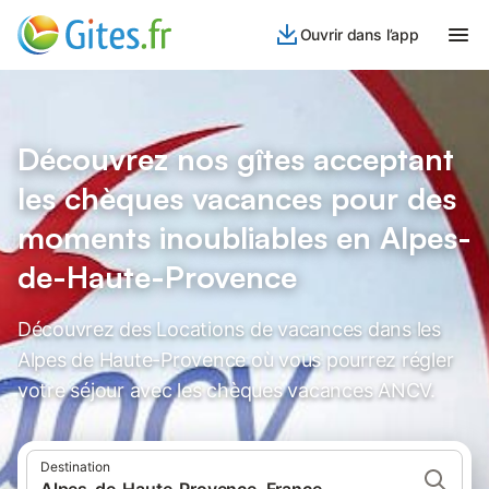
Ouvrir dans l’app
Découvrez nos gîtes acceptant
les chèques vacances pour des
moments inoubliables en Alpes-
de-Haute-Provence
Découvrez des Locations de vacances dans les
Alpes de Haute-Provence où vous pourrez régler
votre séjour avec les chèques vacances ANCV.
Destination