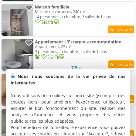
Maison familiale
Maison de vacances, 240 m²
14 personnes, 1 chambre, 3 salles de bains
Appartement L'Escargot accommodation
Appartement, 25 m²
3 personnes, 1 chambre, 1 salle de bains
7.5
/10
Nous nous soucions de la vie privée de nos
Gîte de l'escargot
Gîte, 25 m²
internautes
3 personnes, 1 chambre, 1 salle de bains
Nous utilisons des cookies sur notre site (y compris des
cookies tiers) pour améliorer l'expérience utilisateur,
assurer le bon fonctionnement du site, réaliser des
Appartement Le canotier
analyses d'audience et vous proposer des offres
Appartement, 45 m²
publicitaires les plus adaptées.
4 personnes, 1 chambre, 1 salle de bains
Pour bénéficier de la meilleure expérience, vous pouvez
accepter ces cookies en cliquant sur "Accepter", refuser