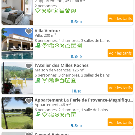
2 appartements, 45 et 64 m²
2 personnes
8.6
/10
Villa Vintour
Villa, 200 m²
8 personnes, 4 chambres, 3 salles de bains
9.8
/10
l'Atelier des Milles Roches
Maison de vacances, 125 m²
6 personnes, 3 chambres, 3 salles de bains
10
/10
Appartement La Perle de Provence-Magnifique vue Clim Linge Golf Saumane 6P piscine Tennis
Appartement, 46 m²
6 personnes, 2 chambres, 1 salle de bains
9.5
/10
Cowool Avignon