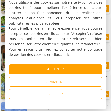
Nous utilisons des cookies sur notre site (y compris des
cookies tiers) pour améliorer l'expérience utilisateur,
8
/10
assurer le bon fonctionnement du site, réaliser des
analyses d'audience et vous proposer des offres
Gite de ninon avec piscine Bio uv
Gîte, 40 m²
publicitaires les plus adaptées.
2 personnes, 1 chambre, 1 salle de bains
Pour bénéficier de la meilleure expérience, vous pouvez
accepter ces cookies en cliquant sur "Accepter", refuser
tous les cookies en cliquant sur "Refuser" ou bien
9.4
/10
personnaliser votre choix en cliquant sur "Paramétrer".
Gîte de L 'Ocre View
Pour en savoir plus, veuillez consulter notre politique
Gîte, 35 m²
de gestion des cookies en cliquant
ici
5 personnes, 2 chambres, 1 salle de bains
7.9
ACCEPTER
/10
La Ruche aux Vins mille Senteurs - Terres du Sud
Location de vacances, 14 m²
PARAMÉTRER
3 personnes, 1 chambre, 1 salle de bains
REFUSER
8.9
/10
Appartement Le ciel du Palais - Intramuros - 2 ch - Wifi
Appartement, 60 m²