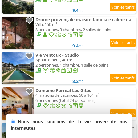
9.4
/10
Drome provençale maison familiale calme dans village
Villa, 150 m²
8 personnes, 3 chambres, 2 salles de bains
9.4
/10
Vie Ventoux - Studio
Appartement, 40 m²
2 personnes, 1 chambre, 1 salle de bains
8.2
/10
Domaine Perréal Les Gîtes
4 maisons de vacances, 60 à 104 m²
6 personnes (total 24 personnes)
9.6
/10
Nous nous soucions de la vie privée de nos
Mas des Anges - Bastide de 5 chambres avec piscine
internautes
Maison de vacances, 200 m²
10 personnes, 5 chambres, 3 salles de bains