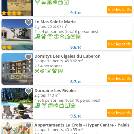
9.1
/10
Le Mas Sainte Marie
2 gîtes, 25 et 67 m²
2 et 4 personnes (total 6 personnes)
9.6
/10
Domitys Les Cigales du Luberon
3 appartements, 45 à 62 m²
2 à 4 personnes
8.7
/10
Domaine Les Rivales
2 gîtes, 110 m²
4 et 6 personnes (total 10 personnes)
9.5
/10
Appartements La Croix - Hyper Centre - Palais des Papes et Pont d'Avignon - WiFi
4 appartements, 40 à 55 m²