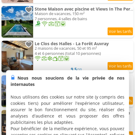
Stone Maison avec piscine et Views In The Perche
Maison de vacances, 150 m²
7 personnes, 4 salles de bains
Le Clos des Halles - La Forêt Auvray
2 maisons de vacances, 50 et 95 m²
4 et 6 personnes (total 10 personnes)
9.5
/10
Nous nous soucions de la vie privée de nos
Villa Haras du Pin
Maison de vacances, 160 m²
internautes
14 personnes, 5 chambres, 2 salles de bains
Nous utilisons des cookies sur notre site (y compris des
cookies tiers) pour améliorer l'expérience utilisateur,
assurer le bon fonctionnement du site, réaliser des
Tiny House avec bain nordique en Normandie
analyses d'audience et vous proposer des offres
Maison de vacances, 18 m²
publicitaires les plus adaptées.
2 personnes, 1 chambre, 1 salle de bains
Pour bénéficier de la meilleure expérience, vous pouvez
accepter ces cookies en cliquant sur "Accepter", refuser