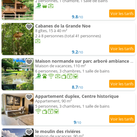
2 personnes, 1 chambre, 1 salle de bains
9.8
/10
Cabanes de la Grande Noe
8 gîtes, 15 à 40 m²
2 à 8 personnes (total 41 personnes)
9.2
/10
Maison normande sur parc arboré ambiance bucolique
Maison de vacances, 110 m²
6 personnes, 3 chambres, 1 salle de bains
8.7
/10
Appartement duplex, Centre historique
Appartement, 90 m²
5 personnes, 3 chambres, 1 salle de bains
9
/10
le moulin des riviéres
Maison de vacances, 90 m²